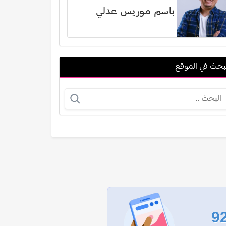
باسم موريس عدلي
بحث في الموقع
جون جلوفر
شوقي حجاب
عرض الكل
9