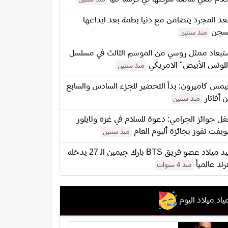
د المجرد يتضامن مع دنيا بطمة بعد ايداعها
سجن
منذ سنتين
تبعاد ممثل روسي من الموسم الثالث في مسلسل
للوتس الأبيض" الامريكي
منذ سنتين
مس كاميرون: بدأ التحضير للجزء السادس والسابع
 أفاتار
منذ سنتين
ل جوائز الجرامي: دعوة للسلام في غزة وتايلور
يفت تفوز بجائزة ألبوم العام
منذ سنتين
عيد ميلاد عضو فريق BTS بارك جيمين الـ 27 يدخله
ترند عالمياً
منذ 4 سنوات
ياد ميلاد اليوم