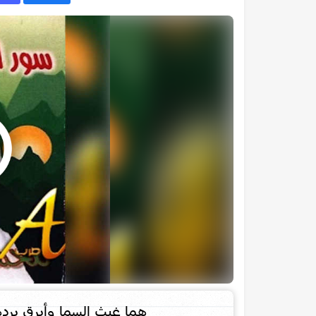
هما غيث السما وأبرق بردها