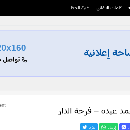
كلمات الاغاني
اغنية الحظ
20x160
حة إعلانية
تواصل م
ent
د عبده – فرحة الدار
ل
إرسل
غـّرد