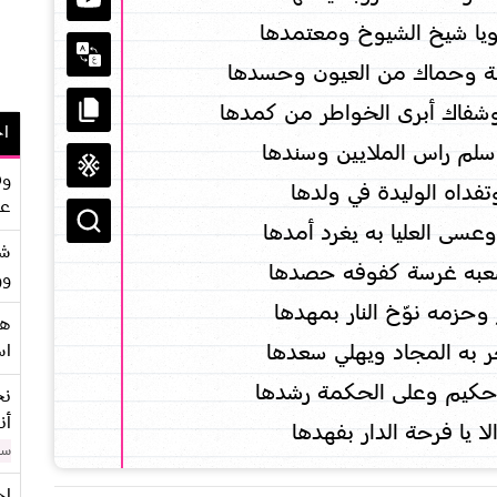
 ويا شيخ الشيوخ ومعتمدها
ة وحماك من العيون وحسدها
وشفاك أبرى الخواطر من كمدها
اح
وسلم راس الملايين وسندها
وف
وتفداه الوليدة في ولدها
عو
عسى العليا به يغرد أمدها
شر
وشعبه غرسة كفوفه حصدها
وو
حزمه نوّخ النار بمهدها
هو
ر به المجاد ويهلي سعدها
اس
حكيم وعلى الحكمة رشدها
نح
أن
لا يا فرحة الدار بفهدها
سن
اح