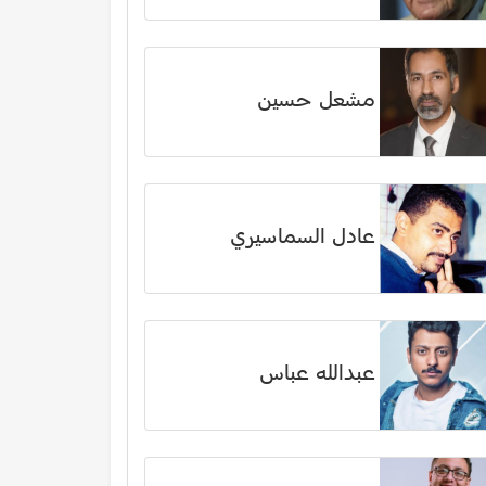
مشعل حسين
عادل السماسيري
عبدالله عباس