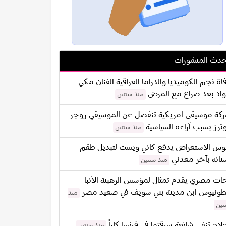
دث المنشورات
اة نجم الكوميديا والدراما العراقية الفنان مكي
اد بعد صراع مع المرض
منذ سنتين
كة موسيقى امريكية تنفصل عن الموسيقي روجر
ترز بسبب آراءه السياسية
منذ سنتين
س الاستعراض يدفع كاني ويست لتبديل طقم
نانه بآخر معدني
منذ سنتين
ات مصري يقدم تمثال لمؤسس الرهبنة الأنبا
طونيوس ابن مدينة بني سويف في صعيد مصر
منذ
تين
لام تنفي شائعة سرقتها في فرنسا كلياً
منذ سنتين