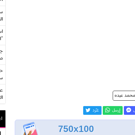
سع
ال
اس
"ا
جي
من
حف
سو
حمد عبده
ال
ل
إرسل
غـّرد
اع
750x100