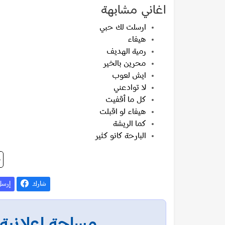
اغاني مشابهة
ارسلت لك حبي
هيفاء
رمية الهديف
محرين بالخير
ايش لعوب
لا توادعني
كل ما أقفيت
هيفاء لو اقبلت
كما الريشة
البارحة كانو كثير
م
شارك
إرس
مساحة إعلانية