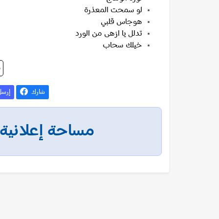
لو سمحت المعذرة
هوجاس قلبي
تدلل يا ازهى من الورد
خيلك سحاب
م
شارك
إرس
مساحة إعلانية