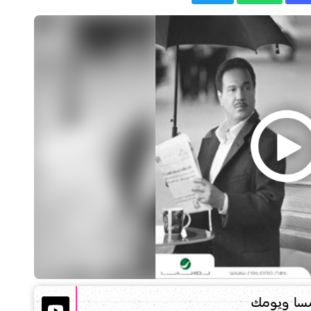
سا ويومك