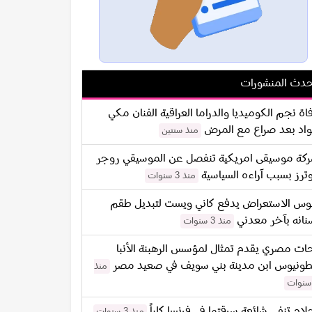
دث المنشورات
اة نجم الكوميديا والدراما العراقية الفنان مكي
اد بعد صراع مع المرض
منذ سنتين
كة موسيقى امريكية تنفصل عن الموسيقي روجر
ترز بسبب آراءه السياسية
منذ 3 سنوات
س الاستعراض يدفع كاني ويست لتبديل طقم
نانه بآخر معدني
منذ 3 سنوات
ات مصري يقدم تمثال لمؤسس الرهبنة الأنبا
طونيوس ابن مدينة بني سويف في صعيد مصر
منذ
لام تنفي شائعة سرقتها في فرنسا كلياً
منذ 3 سنوات