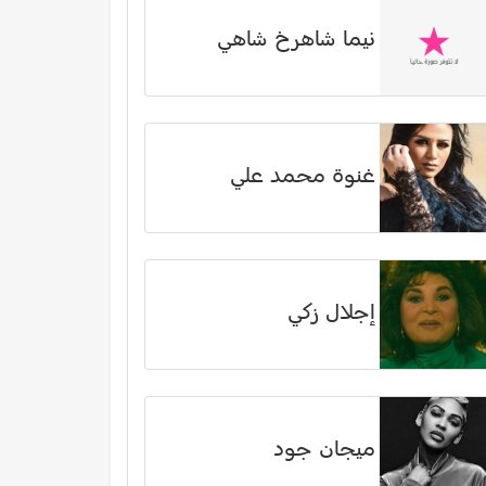
نیما شاهرخ شاهي
غنوة محمد علي
إجلال زكي
ميجان جود