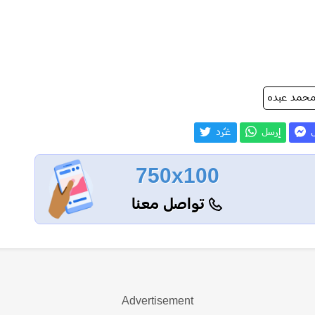
حمد عبده
ل
إرسل
غـّرد
750x100
تواصل معنا
Advertisement