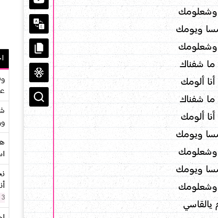
وشعلومك
سا ويومك
وشعلومك
اح
 ما شفناك
وف
نا ألومك
عو
 ما شفناك
شر
نا ألومك
وو
سا ويومك
هو
وشعلومك
اس
سا ويومك
نح
أن
وشعلومك
3 سنوات
 يالقاسي
اح