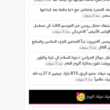
د المجرد يتضامن مع دنيا بطمة بعد ايداعها
سجن
منذ 3 سنوات
تبعاد ممثل روسي من الموسم الثالث في مسلسل
للوتس الأبيض" الامريكي
منذ 3 سنوات
مس كاميرون: بدأ التحضير للجزء السادس والسابع
 أفاتار
منذ 3 سنوات
ل جوائز الجرامي: دعوة للسلام في غزة وتايلور
يفت تفوز بجائزة ألبوم العام
منذ 3 سنوات
عيد ميلاد عضو فريق BTS بارك جيمين الـ 27 يدخله
ترند عالمياً
منذ 4 سنوات
ياد ميلاد اليوم