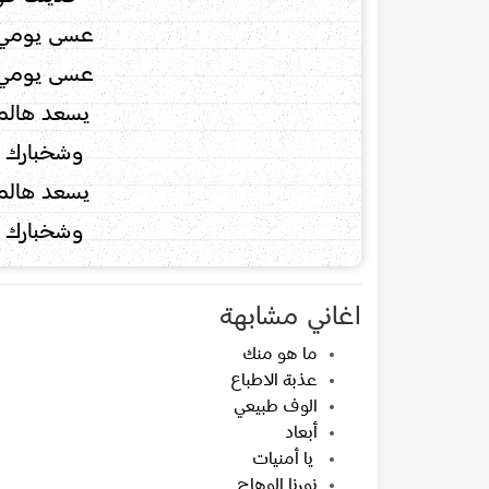
عسى يومي 
عسى يومي 
يسعد هالم
وشخبارك 
يسعد هالم
وشخبارك 
اغاني مشابهة
ما هو منك
عذبة الاطباع
الوف طبيعي
أبعاد
يا أمنيات
نورنا الوهاج