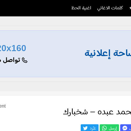
كلمات الاغاني
اغنية الحظ
20x160
حة إعلانية
تواصل م
ent
حمد عبده – شخبارك
ل
إرسل
غـّرد