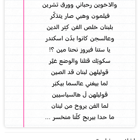
والاخوين رحباني وورق تشرين
فيلمون وهبي صار يتذكّر
بلبنان خلص الفن كتِر الدين
وعالسجن كانوا بدّن اسكندر
يا ستنا فيروز نحنا مين ؟!
سكوتِك قتلنا والوضع غيَّر
قوليلهن لبنان قد الصين
لما بيغني عالسما بيكبَر
قوليلهن لَ هالسياسيين
لما الفن يروح من لبنان
ما حدا بيربح كلّنا منخسر ...