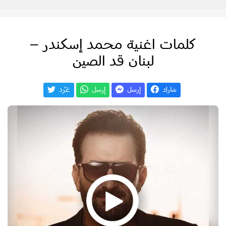
كلمات اغنية محمد إسكندر –
لبنان قد الصين
شارك
إرسل
إرسل
غـّرد