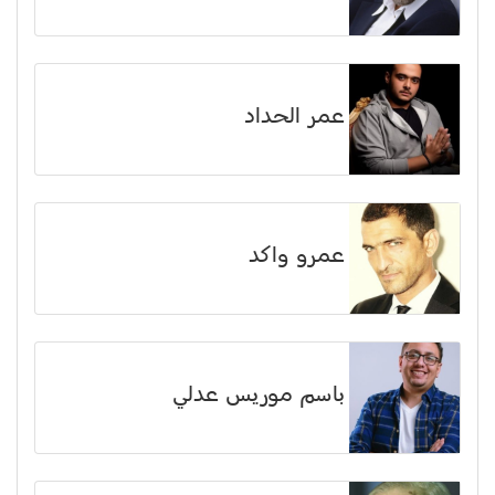
عمر الحداد
عمرو واكد
باسم موريس عدلي