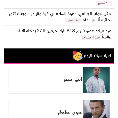
منذ سنتين
حفل جوائز الجرامي: دعوة للسلام في غزة وتايلور سويفت تفوز
بجائزة ألبوم العام
منذ سنتين
عيد ميلاد عضو فريق BTS بارك جيمين الـ 27 يدخله الترند
عالمياً
منذ 4 سنوات
اعياد ميلاد اليوم
أمير مطر
جون جلوفر