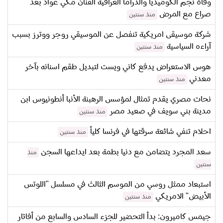
وفاة نجم الكوميديا والدراما العراقية الفنان مكي عواد بعد
صراع مع المرض
منذ سنتين
شركة موسيقى امريكية تنفصل عن الموسيقي روجر ووترز بسبب
آراءه السياسية
منذ سنتين
هوس الاستعراض يدفع كاني ويست لتبديل طقم اسنانه بآخر
معدني
منذ سنتين
نحات مصري يقدم تمثال لمؤسس الرهبنة الأنبا أنطونيوس ابن
مدينة بني سويف في صعيد مصر
منذ سنتين
احلام تنفي شائعة سرقتها في فرنسا كلياً
منذ سنتين
سعد المجرد يتضامن مع دنيا بطمة بعد ايداعها السجن
منذ
سنتين
استبعاد ممثل روسي من الموسم الثالث في مسلسل "اللوتس
الأبيض" الامريكي
منذ سنتين
جيمس كاميرون: بدأ التحضير للجزء السادس والسابع من أفاتار