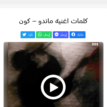
كلمات اغنية ماندو – كون
شارك
إرسل
إرسل
غـّرد