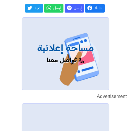
شارك
إرسل
إرسل
غـّرد
مساحة إعلانية
تواصل معنا
Advertisement