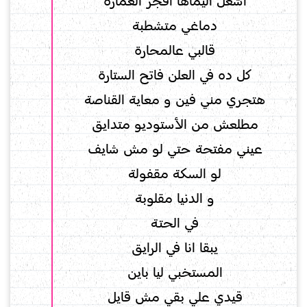
اشغل اليماها افجر العمارة
دماغي متشطبة
قالبي عالمحارة
كل ده في العلن فاتح الستارة
هتجري مني فين و معاية القناصة
مطلعش من الأستوديو متدايق
عيني مفتحة حتي لو مش شايف
لو السكة مقفولة
و الدنيا مقلوبة
في الحتة
يبقا انا في الرايق
المستخبي ليا باين
قيدي علي بقي مش قايل