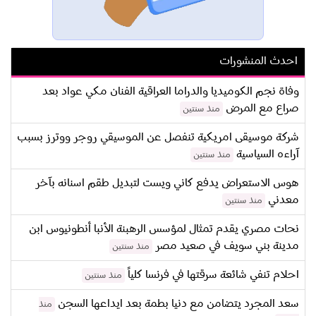
احدث المنشورات
وفاة نجم الكوميديا والدراما العراقية الفنان مكي عواد بعد
صراع مع المرض
منذ سنتين
شركة موسيقى امريكية تنفصل عن الموسيقي روجر ووترز بسبب
آراءه السياسية
منذ سنتين
هوس الاستعراض يدفع كاني ويست لتبديل طقم اسنانه بآخر
معدني
منذ سنتين
نحات مصري يقدم تمثال لمؤسس الرهبنة الأنبا أنطونيوس ابن
مدينة بني سويف في صعيد مصر
منذ سنتين
احلام تنفي شائعة سرقتها في فرنسا كلياً
منذ سنتين
سعد المجرد يتضامن مع دنيا بطمة بعد ايداعها السجن
منذ