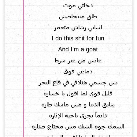
دخلتي موت
طلق مبيخلصش
لساني رشاش متعمر
I do this shit for fun
And I'm a goat
عايش من غير شرط
دماغي فوق
بس جسمي هتلاقي في قاع البحر
قليل قوي لما اقول يا خسارة
سايق الدنيا و مش ماسك طارة
دايماً بجري ناحية الإثارة
السمك جوة الشبك مش محتاج صنارة