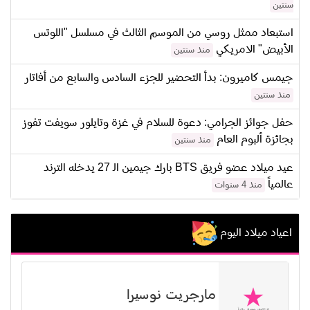
سنتين
استبعاد ممثل روسي من الموسم الثالث في مسلسل "اللوتس
الأبيض" الامريكي
منذ سنتين
جيمس كاميرون: بدأ التحضير للجزء السادس والسابع من أفاتار
منذ سنتين
حفل جوائز الجرامي: دعوة للسلام في غزة وتايلور سويفت تفوز
بجائزة ألبوم العام
منذ سنتين
عيد ميلاد عضو فريق BTS بارك جيمين الـ 27 يدخله الترند
عالمياً
منذ 4 سنوات
اعياد ميلاد اليوم
مارجريت نوسيرا