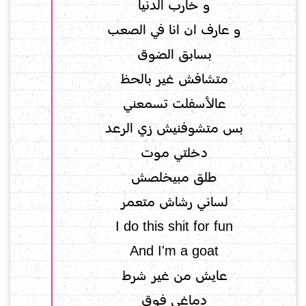
و خارب الدنيا
و عارف ان انا في الصعب
بسابق الضوق
متشافش غير بالحظ
عالأسفلت تسمعني
بس متشوفنيش زي الرعد
دخلتي موت
طلق مبيخلصش
لساني رشاش متعمر
I do this shit for fun
And I'm a goat
عايش من غير شرط
دماغي فوق