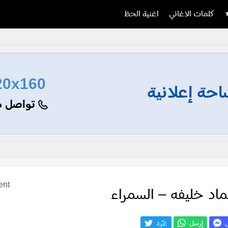
كلمات الاغاني
اغنية الحظ
20x160
حة إعلانية
تواصل م
ent
اد خليفه – السمراء
ل
إرسل
غـّرد