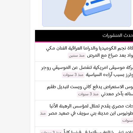
دث المنشورات
اة نجم الكوميديا والدراما العراقية الفنان مكي
اد بعد صراع مع المرض
منذ سنتين
كة موسيقى امريكية تنفصل عن الموسيقي روجر
ترز بسبب آراءه السياسية
منذ 3 سنوات
س الاستعراض يدفع كاني ويست لتبديل طقم
نانه بآخر معدني
منذ 3 سنوات
ات مصري يقدم تمثال لمؤسس الرهبنة الأنبا
طونيوس ابن مدينة بني سويف في صعيد مصر
منذ
لام تنفي شائعة سرقتها في فرنسا كلياً
منذ 3 سنوات