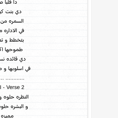
دا قلبا ص
دي بنت كي
السمره من ص
في الاداره م
بتخطط و ت
طموحها اكب
دي قائده نس
في اسلوبها و ط
................
Verse 2 - الفيرس الثاني
النظره حلوه و
و البشره حلوه 
مميزه 