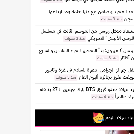
د المجرد يتضامن مع دنيا بطمة بعد ايداعها
سجن
منذ 3 سنوات
تبعاد ممثل روسي من الموسم الثالث في مسلسل
للوتس الأبيض" الامريكي
منذ 3 سنوات
مس كاميرون: بدأ التحضير للجزء السادس والسابع
 أفاتار
منذ 3 سنوات
ل جوائز الجرامي: دعوة للسلام في غزة وتايلور
يفت تفوز بجائزة ألبوم العام
منذ 3 سنوات
عيد ميلاد عضو فريق BTS بارك جيمين الـ 27 يدخله
ترند عالمياً
منذ 4 سنوات
ياد ميلاد اليوم