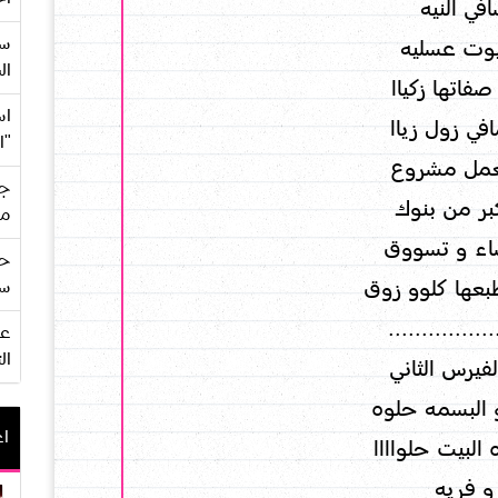
افي النيه
سع
وت عسليه
ال
فاتها زكياا
اس
افي زول زياا
"ا
عمل مشروع
جي
ر من بنوك
من
اء و تسووق
حف
بعها كلوو زوق
سو
............ ...
ال
 البسمه حلوه
اع
البيت حلواااا
و فريه