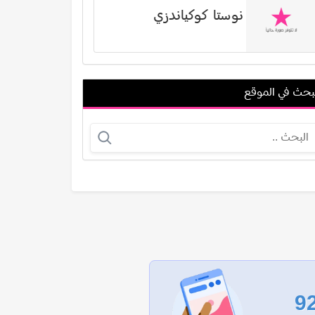
نوستا كوكياندزي
بحث في الموقع
لطيفة الزيات
أوين ماركس
عرض الكل
9