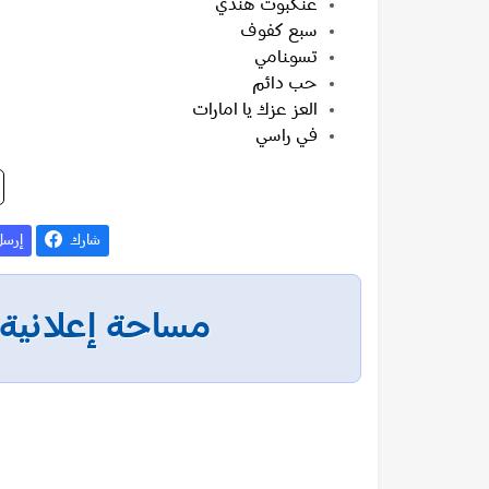
عنكبوت هندي
سبع كفوف
تـسوـنـامي
حب دائم
العز عزك يا امارات
فـي راسـي
شارك
إرس
مساحة إعلانية