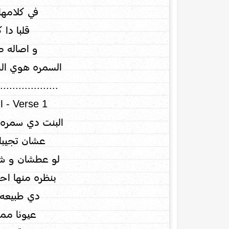
في كلامها
قلبا دا ك
و اصاله صا
السمره هوي الس
...................
Verse 1 - الفيرس الاول
البنت دي سمره ب
عشان تجيبا 
لو عطشان و شفن
بنظره منها اح
دي طبيعه 
عيونا مم