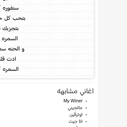
سنفوره ك
بتحب كل ح
بتجزبك ف
السمره س
و الحنه سم
ادت قلبي
السمره كل
اغاني مشابهة
My Winer
ماتجيني
اوترڤين
انا جيت