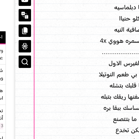
 دبلماسيه
لو حنياا
فية النيه
اح
مره هووي 4x
وف
....................
عو
شر
ي طعم النوتيلا
وو
قلبك بتشله
هو
ها ريقك بتبله
اس
ساسك ببقا بره
نح
أن
ما بتتصنع
3 سنوات
كن تخدع
اح