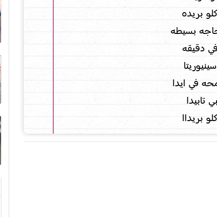
لو بريده
اجه بسيطه
ي دقيقه
ينيوريتا
حه في ايدا
 تابيدا
و بريداا