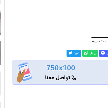
عماد خليفه
ل
إرسل
غـّرد
750x100
تواصل معنا