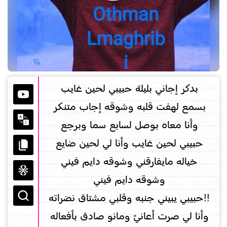
بدكر إجاني بليلة حبيبي لحين غايب
بسمع لهفت قلبه وشوقه إجاب متنكر
وأنا معاه بوصل لسابع سما وبرجع
حبيبي لحين غايب وأنا لي لحين ضايع
خياله مايفارقني وشوقه دايم فيني
وشوقه دايم فيني
!!حبيبي يبيني جنبه وقلبي مشتاق نضراته
وأنا لي صرت أعانيً ومانو صادق بأفعاله