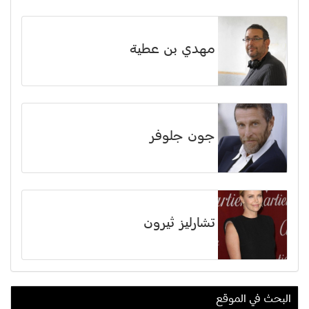
مهدي بن عطية
جون جلوفر
تشارليز ثيرون
البحث في الموقع