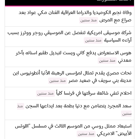
وفاة نجم الكوميديا والدراما العراقية الفنان مكي عواد بعد
صراع مع المرض
منذ سنتين
شركة موسيقى امريكية تنفصل عن الموسيقي روجر ووترز بسبب
آراءه السياسية
منذ سنتين
هوس الاستعراض يدفع كاني ويست لتبديل طقم اسنانه بآخر
معدني
منذ سنتين
نحات مصري يقدم تمثال لمؤسس الرهبنة الأنبا أنطونيوس ابن
مدينة بني سويف في صعيد مصر
منذ سنتين
احلام تنفي شائعة سرقتها في فرنسا كلياً
منذ سنتين
سعد المجرد يتضامن مع دنيا بطمة بعد ايداعها السجن
منذ
سنتين
استبعاد ممثل روسي من الموسم الثالث في مسلسل "اللوتس
الأبيض" الامريكي
منذ سنتين