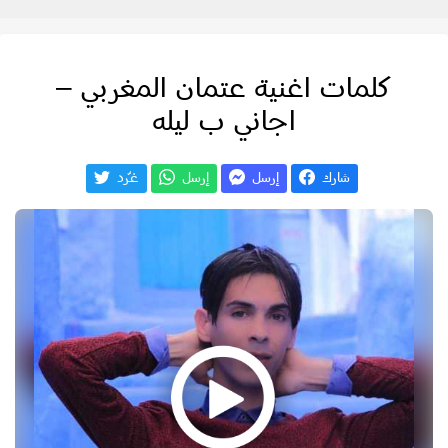
كلمات اغنية عتمان المغربي –
اجاني ب ليله
شارك
إرسل
إرسل
غـّرد