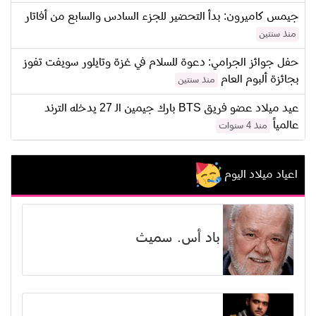
جيمس كاميرون: بدأ التحضير للجزء السادس والسابع من أفاتار
منذ سنتين
حفل جوائز الجرامي: دعوة للسلام في غزة وتايلور سويفت تفوز
بجائزة ألبوم العام
منذ سنتين
عيد ميلاد عضو فريق BTS بارك جيمين الـ 27 يدخله الترند
عالمياً
منذ 4 سنوات
اعياد ميلاد اليوم
باد أس. سميث