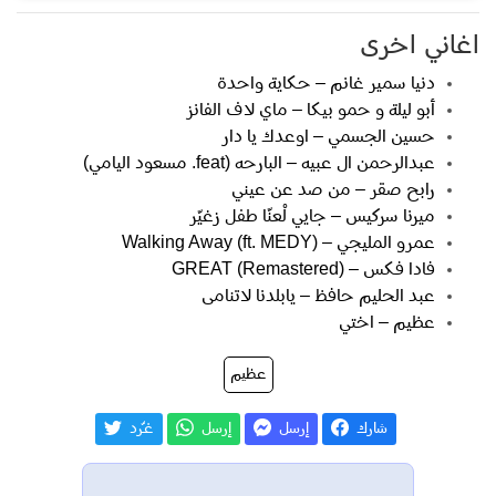
اغاني اخرى
دنيا سمير غانم – حكاية واحدة
أبو ليلة و حمو بيكا – ماي لاف الفانز
حسين الجسمي – اوعدك يا دار
عبدالرحمن ال عبيه – البارحه (feat. مسعود اليامي)
رابح صقر – من صد عن عيني
ميرنا سركيس – جايي لْعنّا طفل زغيّر
عمرو المليجي – Walking Away (ft. MEDY)
فادا فكس – GREAT (Remastered)
عبد الحليم حافظ – يابلدنا لاتنامى
عظيم – اختي
عظيم
شارك
إرسل
إرسل
غـّرد