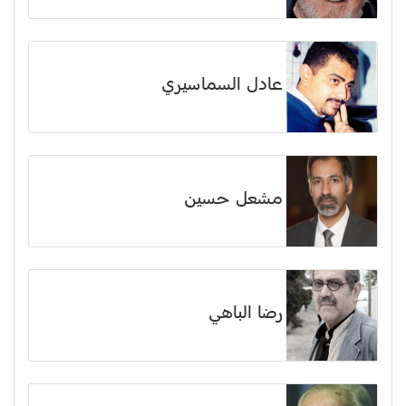
عادل السماسيري
مشعل حسين
رضا الباهي