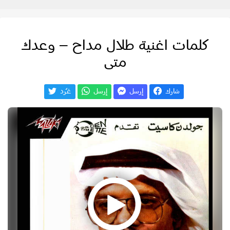
كلمات اغنية طلال مداح – وعدك
متى
شارك
إرسل
إرسل
غـّرد