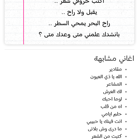
اكتب حروفي شعر ..
يقبل ولا راح ..
راح البحر يمحي السطر ..
بانشدك علمني متى وعدك متى ؟
اغاني مشابهة
مقادير
الله يا ذي العيون
المشاعر
لك العرش
لوما احبك
اه من قلب
حلم ايامي
انت فينك يا حبيبي
ما درى وش بلانى
كتبت من الشعر