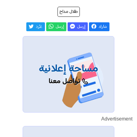
طلال مداح
شارك
إرسل
إرسل
غـّرد
مساحة إعلانية
تواصل معنا
Advertisement