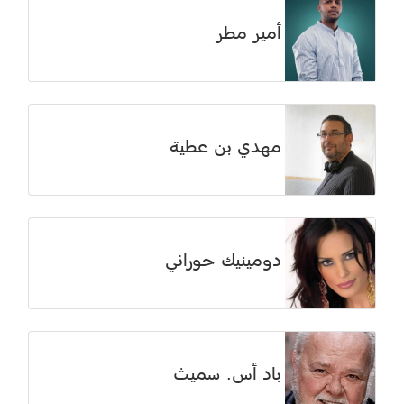
أمير مطر
مهدي بن عطية
دومينيك حوراني
باد أس. سميث