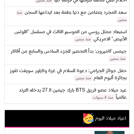
احلام تنفي شائعة سرقتها في فرنسا كلياً
منذ سنتين
سعد المجرد يتضامن مع دنيا بطمة بعد ايداعها السجن
منذ
سنتين
استبعاد ممثل روسي من الموسم الثالث في مسلسل "اللوتس
الأبيض" الامريكي
منذ سنتين
جيمس كاميرون: بدأ التحضير للجزء السادس والسابع من أفاتار
منذ سنتين
حفل جوائز الجرامي: دعوة للسلام في غزة وتايلور سويفت تفوز
بجائزة ألبوم العام
منذ سنتين
عيد ميلاد عضو فريق BTS بارك جيمين الـ 27 يدخله الترند
عالمياً
منذ 4 سنوات
اعياد ميلاد اليوم