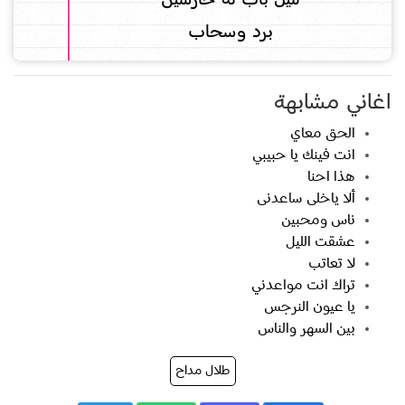
ﺑﺮﺩ ﻭﺳﺤﺎﺏ
اغاني مشابهة
الحق معاي
انت فينك يا حبيبي
هذا احنا
ألا ياخلى ساعدنى
ناس ومحبين
عشقت الليل
لا تعاتب
تراك انت مواعدني
يا عيون النرجس
بين السهر والناس
طلال مداح