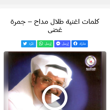
كلمات اغنية طلال مداح – جمرة
غضى
شارك
إرسل
إرسل
غـّرد