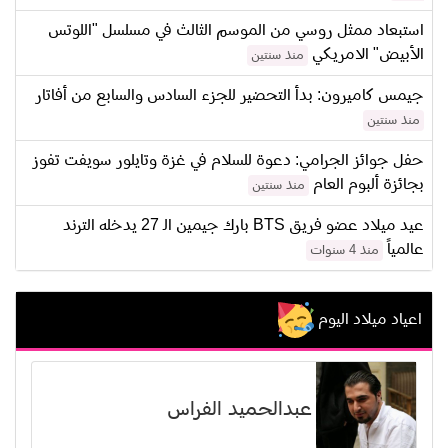
استبعاد ممثل روسي من الموسم الثالث في مسلسل "اللوتس
الأبيض" الامريكي
منذ سنتين
جيمس كاميرون: بدأ التحضير للجزء السادس والسابع من أفاتار
منذ سنتين
حفل جوائز الجرامي: دعوة للسلام في غزة وتايلور سويفت تفوز
بجائزة ألبوم العام
منذ سنتين
عيد ميلاد عضو فريق BTS بارك جيمين الـ 27 يدخله الترند
عالمياً
منذ 4 سنوات
اعياد ميلاد اليوم
عبدالحميد الفراس