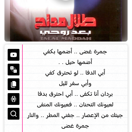
ﺟﻤﺮﺓ ﻏﻀﻰ .. ﺃﺿﻤﻬﺎ ﺑﻜﻔﻲ
ﺃﺿﻤﻬﺎ ﺣﻴﻞ . .
ﺃﺑﻲ ﺍﻟﺪﻓﺎ .. ﻟﻮ ﺗﺤﺘﺮﻕ ﻛﻔﻲ
ﻭﺃﺑﻲ ﺳﻔﺮ ﻟﻠﻴﻞ
ﺑﺮﺩﺍﻥ ﺃﻧﺎ ﺗﻜﻔﻰ .. ﺃﺑﻲ ﺍﺣﺘﺮﻕ ﺑﺪﻓﺎ
ﻟﻌﻴﻮﻧﻚ ﺍﻟﺘﺤﻨﺎﻥ .. ﻓﻌﻴﻮﻧﻚ ﺍﻟﻤﻨﻔﻰ
ﺟﻴﺘﻚ ﻣﻦ ﺍﻹﻋﺼﺎﺭ .. ﺟﻔﻨﻲ ﺍﻟﻤﻄﺮ .. ﻭﺍﻟﻨﺎﺭ
ﺟﻤﺮﺓ ﻏﻀﻰ