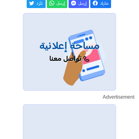
شارك
إرسل
إرسل
غـّرد
مساحة إعلانية
تواصل معنا
Advertisement