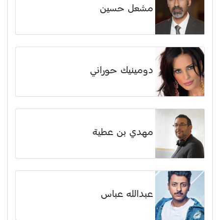
مشعل حسين
دومينيك حوراني
مهدي بن عطية
عبدالله عباس