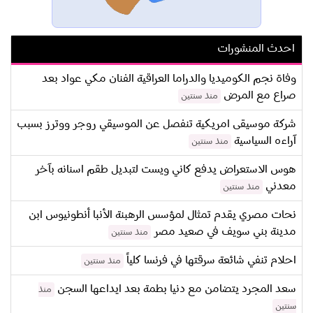
احدث المنشورات
وفاة نجم الكوميديا والدراما العراقية الفنان مكي عواد بعد
صراع مع المرض
منذ سنتين
شركة موسيقى امريكية تنفصل عن الموسيقي روجر ووترز بسبب
آراءه السياسية
منذ سنتين
هوس الاستعراض يدفع كاني ويست لتبديل طقم اسنانه بآخر
معدني
منذ سنتين
نحات مصري يقدم تمثال لمؤسس الرهبنة الأنبا أنطونيوس ابن
مدينة بني سويف في صعيد مصر
منذ سنتين
احلام تنفي شائعة سرقتها في فرنسا كلياً
منذ سنتين
سعد المجرد يتضامن مع دنيا بطمة بعد ايداعها السجن
منذ
سنتين