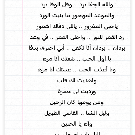
ﻭﺍﻟﻠﻪ ﺍﻟﺠﻔﺎ ﺑﺮﺩ .. ﻭﻗﻞ ﺍﻟﻮﻓﺎ ﺑﺮﺩ
ﻭﺍﻟﻤﻮﻋﺪ ﺍﻟﻤﻬﺠﻮﺭ ﻣﺎ ﻳﻨﺒﺖ ﺍﻟﻮﺭﺩ
ﻳﺎﺣﺒﻲ ﺍﻟﻤﻐﺮﻭﺭ .. ﻳﺎﻟﻠﻲ ﺩﻓﺎﻙ ﺍﺷﻌﻮﺭ
ﺭﺩ ﺍﻟﻘﻤﺮ ﻟﻠﻨﻮﺭ .. ﻭﺍﺣﻠﻰ ﺍﻟﻌﻤﺮ .. ﻓﻲ ﻭﻋﺪ
ﺑﺮﺩﺍﻥ .. ﺑﺮﺩﺍﻥ ﺃﻧﺎ ﺗﻜﻔﻰ .. ﺃﺑﻲ ﺍﺣﺘﺮﻕ ﺑﺪﻓﺎ
ﻳﺎ ﺃﻭﻝ ﺍﻟﺤﺐ .. ﺷﻔﺘﻚ ﺃﻧﺎ ﻣﺮﻩ
ﻭﻳﺎ ﺃﻋﺬﺏ ﺍﻟﺤﺐ .. ﻋﺸﺘﻚ ﺃﻧﺎ ﻣﺮﻩ
ﻭﺍﻫﺪﻳﺖ ﻟﻚ ﻗﻠﺐ
ﻭﺭﺩﻳﺖ ﻟﻲ ﺟﻤﺮﺓ
ﻭﻣﻦ ﻳﻮﻣﻬﺎ ﻛﺎﻥ ﺍﻟﺮﺣﻴﻞ
ﻭﻟﻴﻞ ﺍﻟﺸﺘﺎ .. ﺍﻟﻘﺎﺳﻲ ﺍﻟﻄﻮﻳﻞ
ﻭﺁﻩ ﻳﺎ ﺍﻟﺤﻨﻴﻦ
ﻟﻠﻴﻞ ﺑﺎﺏ ﻟﻪ ﺣﺎﺭﺳﻴﻦ