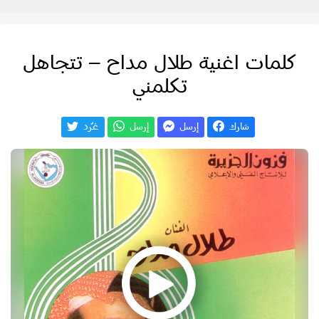
كلمات اغنية طلال مداح – تتجاهل
تكلمني
شارك
إرسل
إرسل
غـّرد