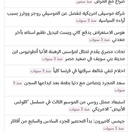
صراع مع المرض
منذ سنتين
شركة موسيقى امريكية تنفصل عن الموسيقي روجر ووترز بسبب
آراءه السياسية
منذ 3 سنوات
هوس الاستعراض يدفع كاني ويست لتبديل طقم اسنانه بآخر
معدني
منذ 3 سنوات
نحات مصري يقدم تمثال لمؤسس الرهبنة الأنبا أنطونيوس ابن
مدينة بني سويف في صعيد مصر
منذ 3 سنوات
احلام تنفي شائعة سرقتها في فرنسا كلياً
منذ 3 سنوات
سعد المجرد يتضامن مع دنيا بطمة بعد ايداعها السجن
منذ 3
سنوات
استبعاد ممثل روسي من الموسم الثالث في مسلسل "اللوتس
الأبيض" الامريكي
منذ 3 سنوات
جيمس كاميرون: بدأ التحضير للجزء السادس والسابع من أفاتار
منذ 3 سنوات