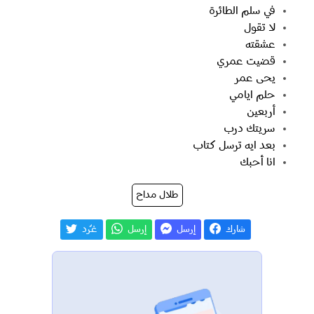
في سلم الطائرة
لا تقول
عشقته
قضيت عمري
يحى عمر
حلم ايامي
أربعين
سريتك درب
بعد ايه ترسل كتاب
انا أحبك
طلال مداح
شارك
إرسل
إرسل
غـّرد