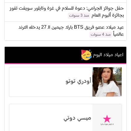
حفل جوائز الجرامي: دعوة للسلام في غزة وتايلور سويفت تفوز
بجائزة ألبوم العام
منذ 3 سنوات
عيد ميلاد عضو فريق BTS بارك جيمين الـ 27 يدخله الترند
عالمياً
منذ 4 سنوات
اعياد ميلاد اليوم
أودري توتو
ميسي دوتي