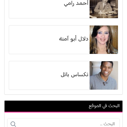
أحمد رامي
دلال أبو آمنة
تكساس باتل
البحث في الموقع
إميلي تينانت