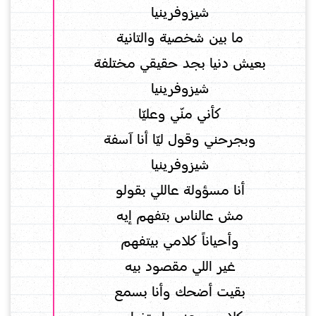
شيزوفرينيا
ما بين شخصية والتانية
بعيش دنيا بجد حقيقي مختلفة
شيزوفرينيا
كأني منّي وعليّا
وبجرحني وقول ليّا أنا آسفة
شيزوفرينيا
أنا مسؤولة عاللي بقولو
مش عالناس بتفهم إيه
وأحياناً كلامي بيتفهم
غير اللي مقصود بيه
بقيت أضحك وأنا بسمع