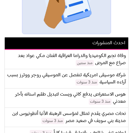
احدث المنشورات
وفاة نجم الكوميديا والدراما العراقية الفنان مكي عواد بعد
صراع مع المرض
منذ سنتين
شركة موسيقى امريكية تنفصل عن الموسيقي روجر ووترز بسبب
آراءه السياسية
منذ 3 سنوات
هوس الاستعراض يدفع كاني ويست لتبديل طقم اسنانه بآخر
معدني
منذ 3 سنوات
نحات مصري يقدم تمثال لمؤسس الرهبنة الأنبا أنطونيوس ابن
مدينة بني سويف في صعيد مصر
منذ 3 سنوات
احلام تنفي شائعة سرقتها في فرنسا كلياً