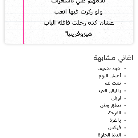
كلامهم عني باستغراب
ولو ركزت فيها اتعب
عشان كده رحلت قافلة الباب
شيزوفرينيا"
اغاني مشابهة
خيط ضعيف
أعيش اليوم
نمت ننه
يا ليالى العيد
اويلي
نخلق وطن
الفرحة
يا غزة
فيكس
الدنيا الحلوة