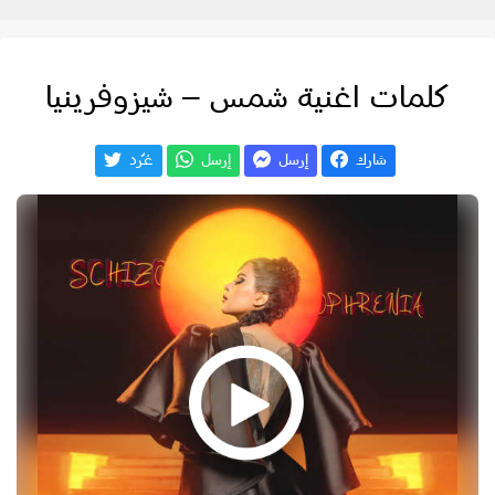
كلمات اغنية شمس – شيزوفرينيا
شارك
إرسل
إرسل
غـّرد