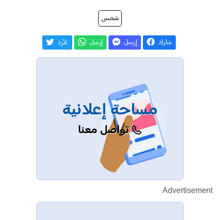
شمس
شارك
إرسل
إرسل
غـّرد
مساحة إعلانية
تواصل معنا
Advertisement