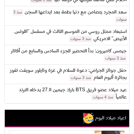
منذ 3 سنوات
سعد المجرد يتضامن مع دنيا بطمة بعد ايداعها السجن
منذ 3
سنوات
استبعاد ممثل روسي من الموسم الثالث في مسلسل "اللوتس
الأبيض" الامريكي
منذ 3 سنوات
جيمس كاميرون: بدأ التحضير للجزء السادس والسابع من أفاتار
منذ 3 سنوات
حفل جوائز الجرامي: دعوة للسلام في غزة وتايلور سويفت تفوز
بجائزة ألبوم العام
منذ 3 سنوات
عيد ميلاد عضو فريق BTS بارك جيمين الـ 27 يدخله الترند
عالمياً
منذ 4 سنوات
اعياد ميلاد اليوم