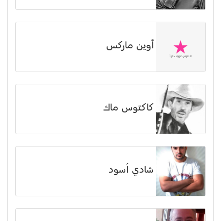
أوين ماركس
كاكتوس ماك
شادي أسود