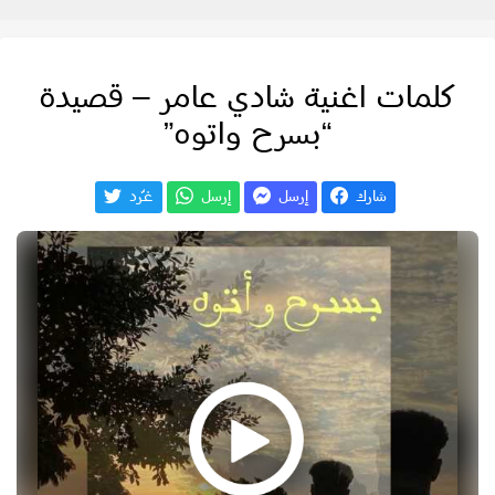
كلمات اغنية شادي عامر – قصيدة
“بسرح واتوه”
شارك
إرسل
إرسل
غـّرد