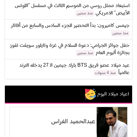
استبعاد ممثل روسي من الموسم الثالث في مسلسل "اللوتس
الأبيض" الامريكي
منذ سنتين
جيمس كاميرون: بدأ التحضير للجزء السادس والسابع من أفاتار
منذ سنتين
حفل جوائز الجرامي: دعوة للسلام في غزة وتايلور سويفت تفوز
بجائزة ألبوم العام
منذ سنتين
عيد ميلاد عضو فريق BTS بارك جيمين الـ 27 يدخله الترند
عالمياً
منذ 4 سنوات
اعياد ميلاد اليوم
عبدالحميد الفراس