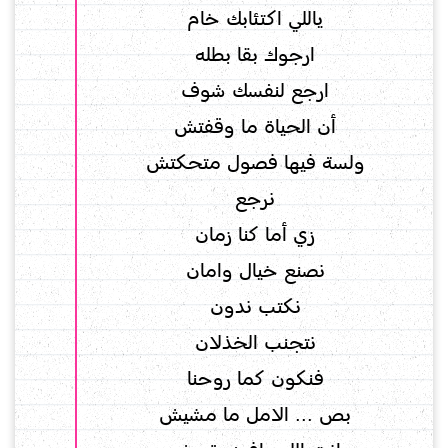
ياللي اكتئابك خام
ارجوك بقا بطله
ارجع لنفسك شوف
أن الحياة ما وقفتش
ولسة فيها فصول متحكتش
نرجع
زي أما كنا زمان
نصنع خيال وامان
نكتب ندون
نتجنب الخذلان
فنكون كما روحنا
بص ... الامل ما مشيش