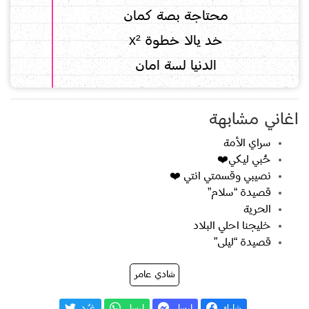
محتاجة بصة كمان
خد يالا خطوة x²
الدنيا لسة امان
اغاني مشابهة
سراي الأمة
حُبي ليكي❤️
نصيبي وقسمتي انتي ❤️
قصيدة “سلام”
الحرية
خليجنا احلي البلاد
قصيدة “ليلى”
شادي عامر
شارك
إرسل
إرسل
غـّرد