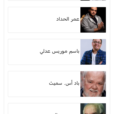
عمر الحداد
باسم موريس عدلي
باد أس. سميث