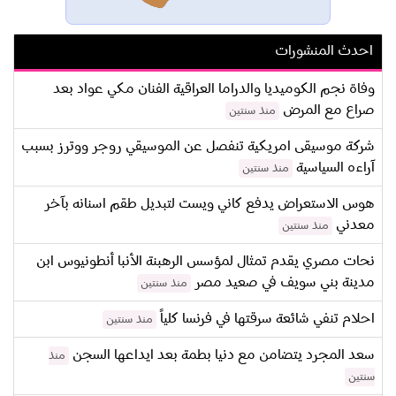
احدث المنشورات
وفاة نجم الكوميديا والدراما العراقية الفنان مكي عواد بعد
صراع مع المرض
منذ سنتين
شركة موسيقى امريكية تنفصل عن الموسيقي روجر ووترز بسبب
آراءه السياسية
منذ سنتين
هوس الاستعراض يدفع كاني ويست لتبديل طقم اسنانه بآخر
معدني
منذ سنتين
نحات مصري يقدم تمثال لمؤسس الرهبنة الأنبا أنطونيوس ابن
مدينة بني سويف في صعيد مصر
منذ سنتين
احلام تنفي شائعة سرقتها في فرنسا كلياً
منذ سنتين
سعد المجرد يتضامن مع دنيا بطمة بعد ايداعها السجن
منذ
سنتين