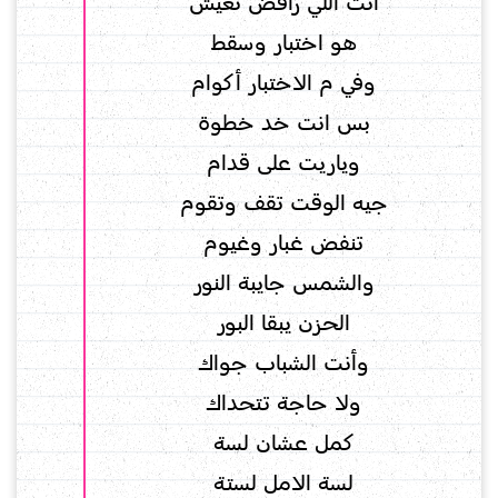
انت اللي رافض تعيش
هو اختبار وسقط
وفي م الاختبار أكوام
بس انت خد خطوة
وياريت على قدام
جيه الوقت تقف وتقوم
تنفض غبار وغيوم
والشمس جايبة النور
الحزن يبقا البور
وأنت الشباب جواك
ولا حاجة تتحداك
كمل عشان لسة
لسة الامل لستة