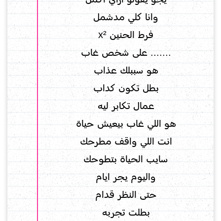
وانا كلي مدشمل
فرط الحنين x²
....... على شخص غاب
هو سببلك عذاب
بطل تكون كداب
عمال تكابر ليه
هو اللي غاب بيعيش حياة
انت اللي واقف مطرحك
سايب الحياة بتطوحك
واليوم يجر ايام
حتى النظر قدام
بطلت تجربه