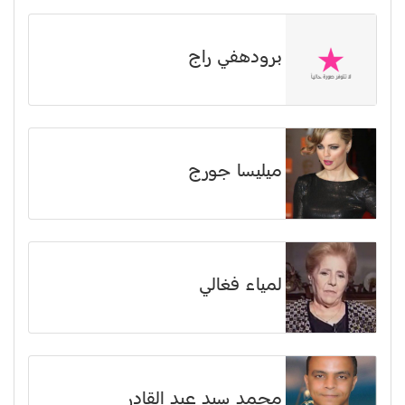
برودهفي راج
ميليسا جورج
لمياء فغالي
محمد سيد عبد القادر