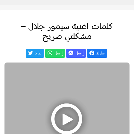
كلمات اغنية سيمور جلال –
مشكلتي صريح
شارك
إرسل
إرسل
غـّرد