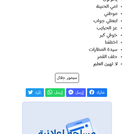
امي الحنينة
موطني
ابعتلي جواب
عز الحبايب
خوفي كبر
اختلفنا
سيدة المطارات
حلف القمر
لا تهين العلم
سيمور جلال
شارك
إرسل
إرسل
غـّرد