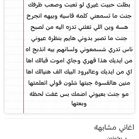
بطلت حبيت غيري لو تعبت وصعب ظرفك
جنت ما تسمعني كلمة قاسية وبيهه انجرح
هسة وين اللي تغثني تدزه اليه من لصبح
جنت ما تصبر بدوني هايم بنظرة عيوني
ناس تدري شسمعوني ولسانهم بيه انذبح اه
من ايديك هذا قهري وجاي اموت قبالك اها
اي من ايديك وعالبرود البيك الف هنيالك اها
منين هالقسوة جبتها شلون قولي اتعلمتها
مو جنت بعيوني اضمك بس غفت لحظة
وبعتها
اغاني مشابهة
يخونون