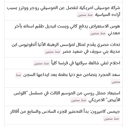
شركة موسيقى امريكية تنفصل عن الموسيقي روجر ووترز بسبب
آراءه السياسية
منذ سنتين
هوس الاستعراض يدفع كاني ويست لتبديل طقم اسنانه بآخر
معدني
منذ سنتين
نحات مصري يقدم تمثال لمؤسس الرهبنة الأنبا أنطونيوس ابن
مدينة بني سويف في صعيد مصر
منذ سنتين
احلام تنفي شائعة سرقتها في فرنسا كلياً
منذ سنتين
سعد المجرد يتضامن مع دنيا بطمة بعد ايداعها السجن
منذ
سنتين
استبعاد ممثل روسي من الموسم الثالث في مسلسل "اللوتس
الأبيض" الامريكي
منذ سنتين
جيمس كاميرون: بدأ التحضير للجزء السادس والسابع من أفاتار
منذ سنتين