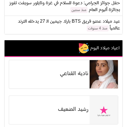
حفل جوائز الجرامي: دعوة للسلام في غزة وتايلور سويفت تفوز
بجائزة ألبوم العام
منذ سنتين
عيد ميلاد عضو فريق BTS بارك جيمين الـ 27 يدخله الترند
عالمياً
منذ 4 سنوات
اعياد ميلاد اليوم
نادية القناعي
رشيد الضعيف