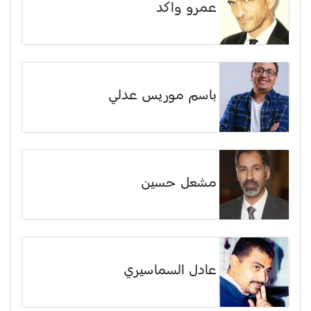
عمرو واكد
باسم موريس عدلي
مشعل حسين
عادل السماسيري