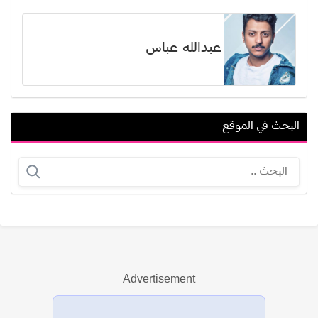
عبدالله عباس
البحث في الموقع
أمير مطر
باد أس. سميث
Advertisement
عرض الكل