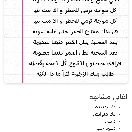
كل موجة ترمي للخطر و الا مت نتيا
كل موجة ترمي للخطر و الا مت نتيا
في يدك مفتاح الصبر حني عليه شوية
بعد السحبة يطل القمر دنيتنا مضوية
بعد السحبة يطل القمر دنيتنا مضوية
فَراقَكِ خلصتو بِالدَمُوع كُلّ دَمِعَة بِقَصِيَّة
طالِب مِنكَ الرُجُوع نَبْراً ما دا الكَيَّة
اغاني مشابهة
دنيا جديده
ليك منوليش
دانس
دعوة حب