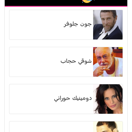
جون جلوفر
شوقي حجاب
دومينيك حوراني