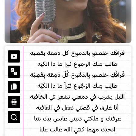
فراقك خلصتو بالدموع كل دمعة بقصيه
طالب منك الرجوع نبرا ما دا الكيه
فَراقَكِ خلصتو بِالدَمُوع كُلّ دَمِعَة بِقَصِيَّة
طالِب مِنكَ الرُجُوع نَبْراً ما دا الكَيَّة
الليل يشرب في دمعتي نشعر في الخافية
أنا غارق في قصتي نقفل في القافية
عرفتك و ملكتي دنيتي عايش بيك نتيا
انحبك مهما كنتي الله غالب عليا