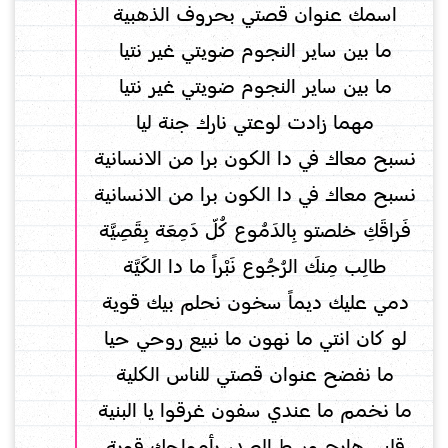
اسمك عنوان قصتي بحروف الذهبية
ما بين ساير النجوم ضويتي غير نتيا
ما بين ساير النجوم ضويتي غير نتيا
مهما زادت لوعتي نارك جنة ليا
نسبح معاك في دا الكون برا من الانسانية
نسبح معاك في دا الكون برا من الانسانية
فَراقَكِ خلصتو بِالدَمُوع كُلّ دَمِعَة بِقَصِيَّة
طالِب مِنكَ الرُجُوع نَبْراً ما دا الكَيَّة
دمي عليك ديماً سخون نحلم بيك قوية
لو كان انتي ما نهون ما نبيع روحي حيا
ما نفضح عنوان قصتي للناس الكلية
ما نخمم ما عندي سفون غرقوا يا البنية
قلبي هايج وسط الصدر بأمواجك قوية