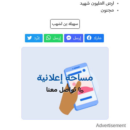
ارض المليون شهيد
مجنون
سهيلة بن لشهب
شارك
إرسل
إرسل
غـّرد
مساحة إعلانية
تواصل معنا
Advertisement