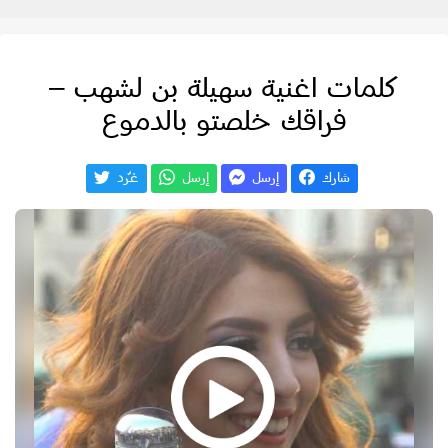
كلمات اغنية سهيلة بن لشهب –
فراقك خلصتو بالدموع
شارك
إرسل
إرسل
غـّرد