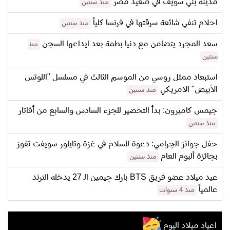
مدينة بني سويف في صعيد مصر
منذ سنتين
احلام تنفي شائعة سرقتها في فرنسا كلياً
منذ سنتين
سعد المجرد يتضامن مع دنيا بطمة بعد ايداعها السجن
منذ
سنتين
استبعاد ممثل روسي من الموسم الثالث في مسلسل "اللوتس
الأبيض" الامريكي
منذ سنتين
جيمس كاميرون: بدأ التحضير للجزء السادس والسابع من أفاتار
منذ سنتين
حفل جوائز الجرامي: دعوة للسلام في غزة وتايلور سويفت تفوز
بجائزة ألبوم العام
منذ سنتين
عيد ميلاد عضو فريق BTS بارك جيمين الـ 27 يدخله الترند
عالمياً
منذ 4 سنوات
اعياد ميلاد اليوم