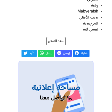
ولعة
Mabyerafsh
بحب الأهلي
المرجيحة
نفسي فيه
سعد الصغير
شارك
إرسل
إرسل
غـّرد
مساحة إعلانية
تواصل معنا