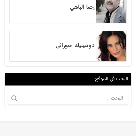
رضا الباهي
دومينيك حوراني
البحث في الموقع
تشارليز ثيرون
مشعل حسين