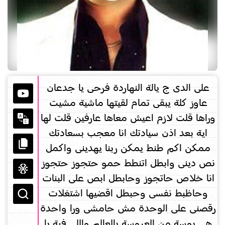
على الدى ج يالة النهاردة فرحى يا جدعان
عاوز كلة يبقى تمام لقيتها ماشية مشيت
وراها قلت لازم اعيش معاها عارفين قلت لها
اية بعد اذن سيادتك انا معجب بسعادتك
ممكن اكم طنط يمكن ربنا يهدينى واكمل
نص دينى وابطل اتنطط حمو حتجوز حتجوز
انا خلاص حاتجوز وحابطل ابص على البنات
وحاظبط نفسى وحبطل اقضيها اشتغلات
رقصنى على الوحدة مش حامشى ورا واحدة
هى بوسة من العروسة بالعالم واللى فية يا