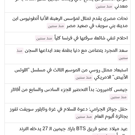
معدني
منذ سنتين
نحات مصري يقدم تمثال لمؤسس الرهبنة الأنبا أنطونيوس ابن
مدينة بني سويف في صعيد مصر
منذ سنتين
احلام تنفي شائعة سرقتها في فرنسا كلياً
منذ سنتين
سعد المجرد يتضامن مع دنيا بطمة بعد ايداعها السجن
منذ
سنتين
استبعاد ممثل روسي من الموسم الثالث في مسلسل "اللوتس
الأبيض" الامريكي
منذ سنتين
جيمس كاميرون: بدأ التحضير للجزء السادس والسابع من أفاتار
منذ سنتين
حفل جوائز الجرامي: دعوة للسلام في غزة وتايلور سويفت تفوز
بجائزة ألبوم العام
منذ سنتين
عيد ميلاد عضو فريق BTS بارك جيمين الـ 27 يدخله الترند