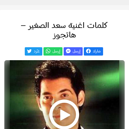
كلمات اغنية سعد الصغير –
هاتجوز
شارك
إرسل
إرسل
غـّرد