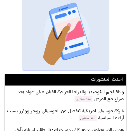
احدث المنشورات
وفاة نجم الكوميديا والدراما العراقية الفنان مكي عواد بعد
صراع مع المرض
منذ سنتين
شركة موسيقى امريكية تنفصل عن الموسيقي روجر ووترز بسبب
آراءه السياسية
منذ سنتين
هوس الاستعراض يدفع كاني ويست لتبديل طقم اسنانه بآخر