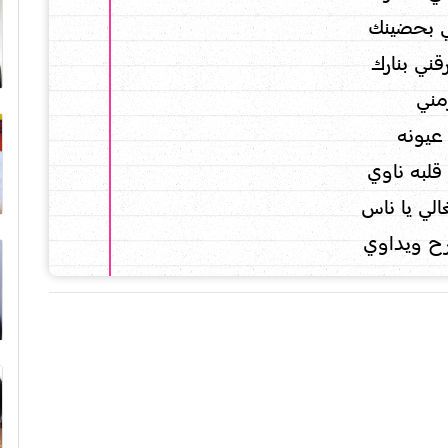
 بحضينك
ني بنارك
مني
يونه
قلبه ناوي
الي يا ناس
ح ويداوي