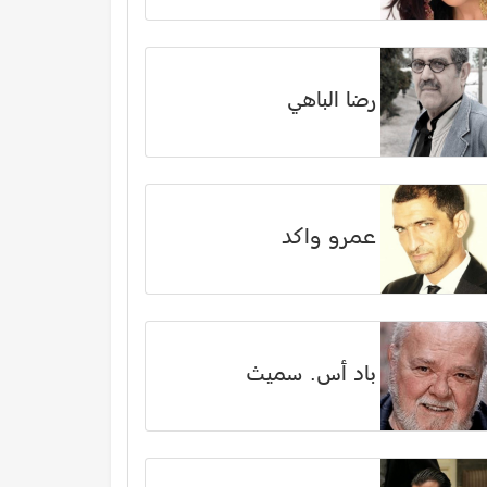
رضا الباهي
عمرو واكد
باد أس. سميث