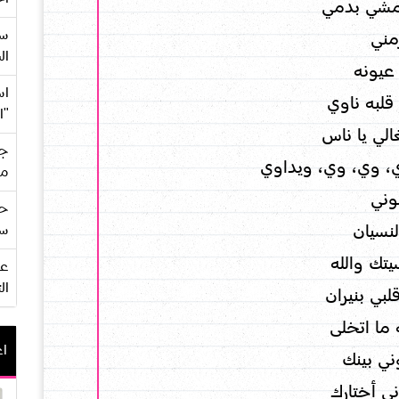
مشي بدمي
سع
مني
ال
يونه
اس
قلبه ناوي
"ا
الي يا ناس
جي
، وي، وي، ويداوي
من
وني
حف
نسيان
سو
يتك والله
ال
لبي بنيران
 ما اتخلى
اع
ني بينك
ي أختارك