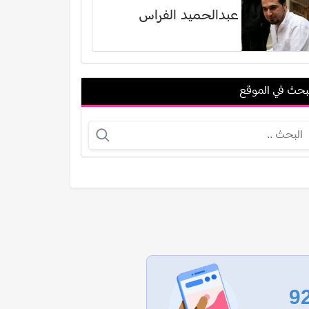
عبدالحميد الفراس
بحث في الموقع
تشارليز ثيرون
جريج سيرانو
عرض الكل
9