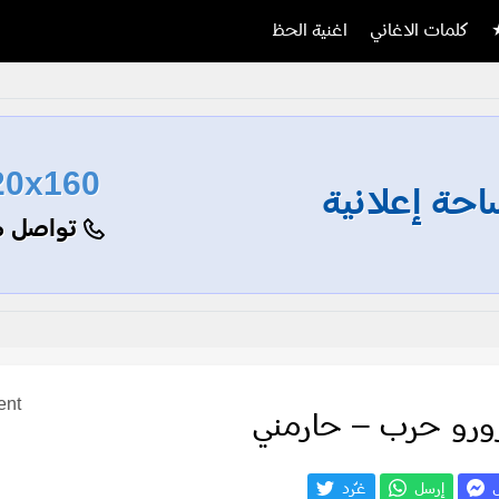
كلمات الاغاني
اغنية الحظ
20x160
حة إعلانية
تواصل م
ent
رورو حرب – حارمني
ل
إرسل
غـّرد