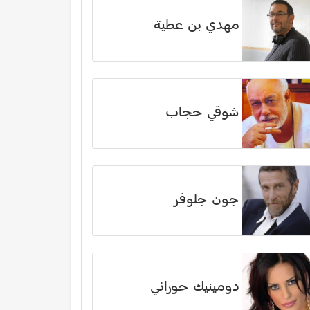
مهدي بن عطية
شوقي حجاب
جون جلوفر
دومينيك حوراني