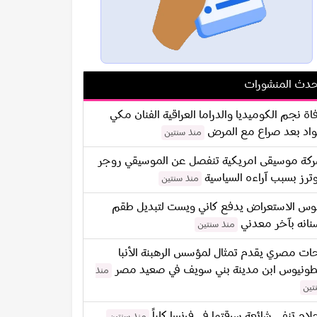
دث المنشورات
اة نجم الكوميديا والدراما العراقية الفنان مكي
اد بعد صراع مع المرض
منذ سنتين
كة موسيقى امريكية تنفصل عن الموسيقي روجر
ترز بسبب آراءه السياسية
منذ سنتين
س الاستعراض يدفع كاني ويست لتبديل طقم
نانه بآخر معدني
منذ سنتين
ات مصري يقدم تمثال لمؤسس الرهبنة الأنبا
طونيوس ابن مدينة بني سويف في صعيد مصر
منذ
تين
لام تنفي شائعة سرقتها في فرنسا كلياً
منذ سنتين