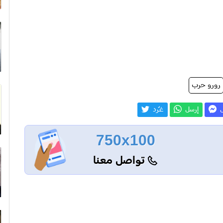
رورو حرب
ل
إرسل
غـّرد
750x100
تواصل معنا