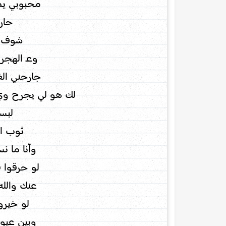
محبوبي ي
حار
شوف ع
وعـ الهجر 
جارحني الغ
لك هو لي يجرح وي
لبس
ثوب ال
وأنا ما نس
لو حرقوا ق
عنك والله
لو خيرو
وبين عيون