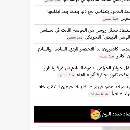
د المجرد يتضامن مع دنيا بطمة بعد ايداعها
سجن
منذ سنتين
تبعاد ممثل روسي من الموسم الثالث في مسلسل
للوتس الأبيض" الامريكي
منذ سنتين
مس كاميرون: بدأ التحضير للجزء السادس والسابع
 أفاتار
منذ سنتين
ل جوائز الجرامي: دعوة للسلام في غزة وتايلور
يفت تفوز بجائزة ألبوم العام
منذ سنتين
عيد ميلاد عضو فريق BTS بارك جيمين الـ 27 يدخله
ترند عالمياً
منذ 4 سنوات
ياد ميلاد اليوم