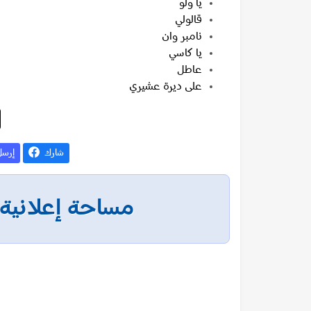
يا ولو
قالولي
نامبر وان
يا كاسي
عاطل
على ديرة عشيري
شارك
إرس
مساحة إعلانية