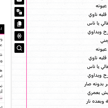
يونه
قلبه ناوي
الي يا ناس
اح
ح ويداوي
وف
مني
عو
يونه
شر
قلبه ناوي
وو
الي يا ناس
هو
ح ويداوي
اس
ر بدونه صار
نح
أن
عيش بعمري
سن
ة وبعده نار
اح