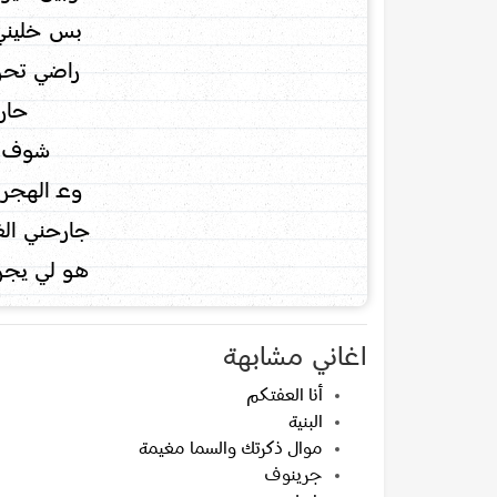
بس خليني
راضي تحرق
حار
شوف ع
وعـ الهجر 
جارحني الغ
هو لي يجر
اغاني مشابهة
أنا العفتكم
البنية
موال ذكرتك والسما مغيمة
جرينوف