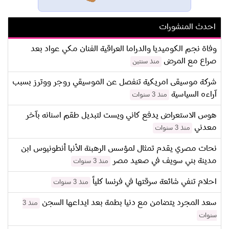
احدث المنشورات
وفاة نجم الكوميديا والدراما العراقية الفنان مكي عواد بعد
صراع مع المرض
منذ سنتين
شركة موسيقى امريكية تنفصل عن الموسيقي روجر ووترز بسبب
آراءه السياسية
منذ 3 سنوات
هوس الاستعراض يدفع كاني ويست لتبديل طقم اسنانه بآخر
معدني
منذ 3 سنوات
نحات مصري يقدم تمثال لمؤسس الرهبنة الأنبا أنطونيوس ابن
مدينة بني سويف في صعيد مصر
منذ 3 سنوات
احلام تنفي شائعة سرقتها في فرنسا كلياً
منذ 3 سنوات
سعد المجرد يتضامن مع دنيا بطمة بعد ايداعها السجن
منذ 3
سنوات