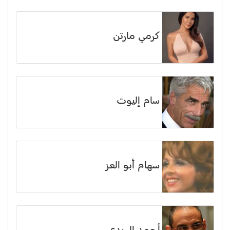
كرمي مارتن
سام إليوت
سهام أبو العز