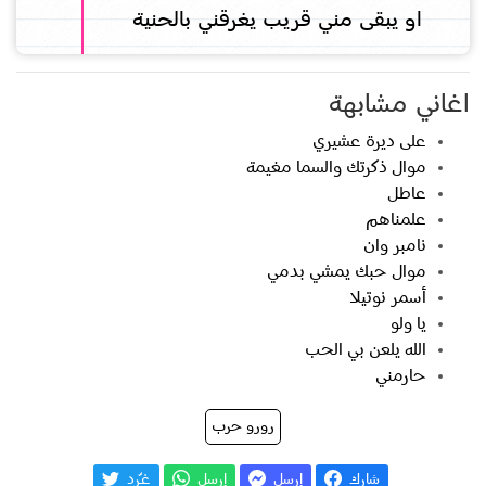
او يبقى مني قريب يغرقني بالحنية
اغاني مشابهة
على ديرة عشيري
موال ذكرتك والسما مغيمة
عاطل
علمناهم
نامبر وان
موال حبك يمشي بدمي
أسمر نوتيلا
يا ولو
الله يلعن بي الحب
حارمني
رورو حرب
شارك
إرسل
إرسل
غـّرد