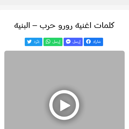
كلمات اغنية رورو حرب – البنية
شارك
إرسل
إرسل
غـّرد