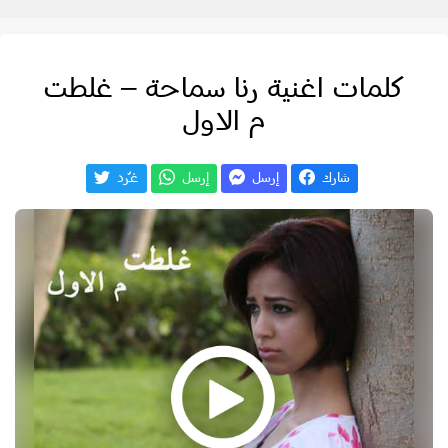
كلمات اغنية رنا سماحة – غلطت
م الاول
شارك
إرسل
إرسل
غـّرد