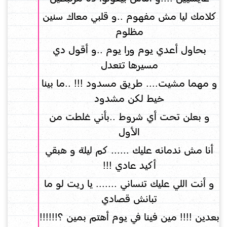
كلامك ليا مش مفهوم ..و قلبي معاك سنين
مظلوم
بحاول أعدي يوم ورا يوم ..و أقول دي
مسيرها تتعدل
و مهما مشيت.... طريق مسدود !!! ..ما بينا
خيط لكن مشدود
و بعلن تحت أي شروط ..بأني غلطت من
الأول
أنا مش ندمانه عليك ...... كم ليلة و هبقي
أكيد عادي !!!
و أنت اللي عليك تنساني ....... يا ريت لو ما
تبانش قصادي
بعدين !!!! مين فينا في يوم أهتم بمين ؟!!!!!!