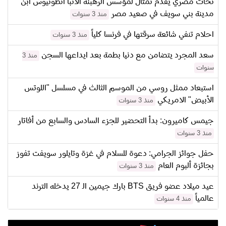
نحات مصري يقدم تمثال لمؤسس الرهبنة الأنبا أنطونيوس ابن
مدينة بني سويف في صعيد مصر
منذ 3 سنوات
احلام تنفي شائعة سرقتها في فرنسا كلياً
منذ 3 سنوات
سعد المجرد يتضامن مع دنيا بطمة بعد ايداعها السجن
منذ 3
سنوات
استبعاد ممثل روسي من الموسم الثالث في مسلسل "اللوتس
الأبيض" الامريكي
منذ 3 سنوات
جيمس كاميرون: بدأ التحضير للجزء السادس والسابع من أفاتار
منذ 3 سنوات
حفل جوائز الجرامي: دعوة للسلام في غزة وتايلور سويفت تفوز
بجائزة ألبوم العام
منذ 3 سنوات
عيد ميلاد عضو فريق BTS بارك جيمين الـ 27 يدخله الترند
عالمياً
منذ 4 سنوات