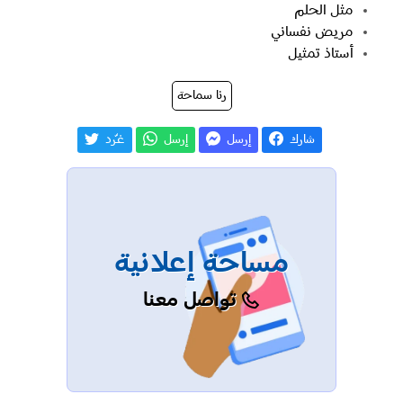
مثل الحلم
مريض نفساني
أستاذ تمثيل
رنا سماحة
شارك
إرسل
إرسل
غـّرد
مساحة إعلانية
تواصل معنا