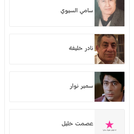
سامي السيوي
نادر خليفة
سمير نوار
عصمت خليل