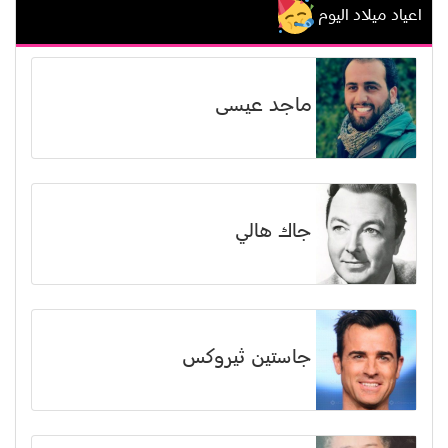
اعياد ميلاد اليوم
ماجد عيسى
جاك هالي
جاستين ثيروكس