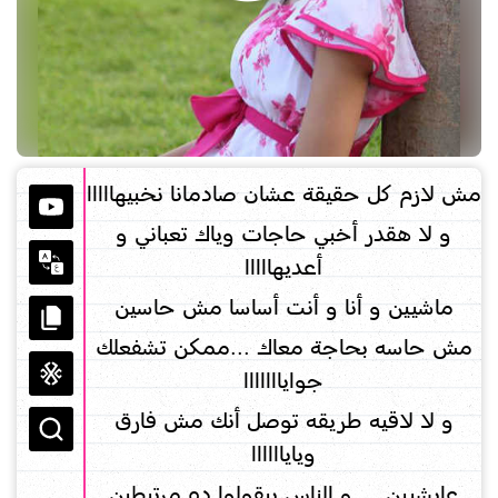
مش لازم كل حقيقة عشان صادمانا نخبيهااااا
و لا هقدر أخبي حاجات وياك تعباني و
أعديهااااا
ماشيين و أنا و أنت أساسا مش حاسين
مش حاسه بحاجة معاك ...ممكن تشفعلك
جوايااااااا
و لا لاقيه طريقه توصل أنك مش فارق
وياياااااا
عايشيين ....و الناس بيقولوا ده مرتبطين