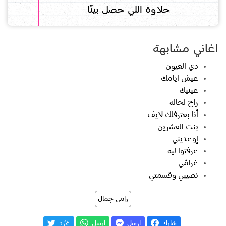
حلاوة اللي حصل بينّا
اغاني مشابهة
دي العيون
عيش ايامك
عينيك
راح لحاله
أنا بعترفلك لايف
بنت العشرين
إوعديني
عرفتوا ليه
غرامّي
نصيبي وقسمتي
رامي جمال
شارك
إرسل
إرسل
غـّرد