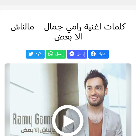
كلمات اغنية رامي جمال – مالناش
الا بعض
شارك
إرسل
إرسل
غـّرد