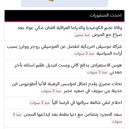
احدث المنشورات
وفاة نجم الكوميديا والدراما العراقية الفنان مكي عواد بعد
صراع مع المرض
منذ سنتين
شركة موسيقى امريكية تنفصل عن الموسيقي روجر ووترز بسبب
آراءه السياسية
منذ 3 سنوات
هوس الاستعراض يدفع كاني ويست لتبديل طقم اسنانه بآخر
معدني
منذ 3 سنوات
نحات مصري يقدم تمثال لمؤسس الرهبنة الأنبا أنطونيوس ابن
مدينة بني سويف في صعيد مصر
منذ 3 سنوات
احلام تنفي شائعة سرقتها في فرنسا كلياً
منذ 3 سنوات
سعد المجرد يتضامن مع دنيا بطمة بعد ايداعها السجن
منذ 3
سنوات