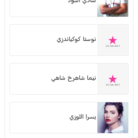
شادي أسود
نوستا كوكياندزي
نیما شاهرخ شاهي
يسرا اللوزي