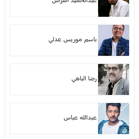
عبدالحميد الفراس
باسم موريس عدلي
رضا الباهي
عبدالله عباس