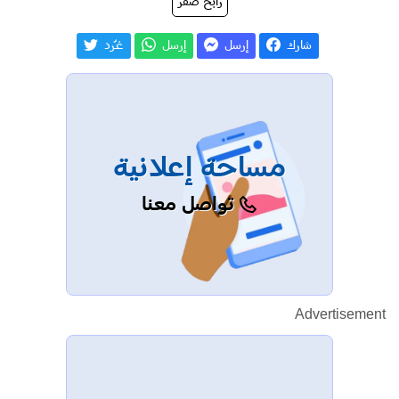
رابح صقر
شارك
إرسل
إرسل
غـّرد
مساحة إعلانية
تواصل معنا
Advertisement