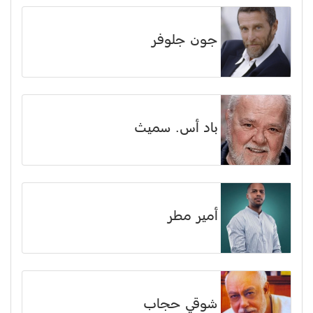
جون جلوفر
باد أس. سميث
أمير مطر
شوقي حجاب