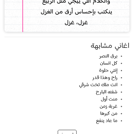
والكلام اللي ييجي مثل الربيع
ينكتب بإحساس أرق من الغزل
غزل، غزل
اغاني مشابهة
برق النصر
كل انسان
إنتي حلوة
راح وهذا قدر
انت ملك تخت شرقي
شفته البارح
منت أول
غربة زمن
من كبرها
ما عاد ينفع