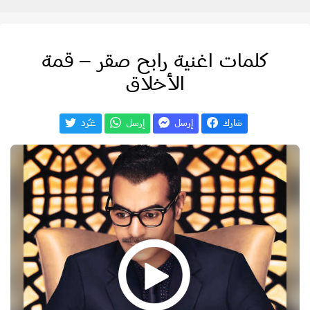
كلمات اغنية رابح صقر – قمة
الأخلاق
شارك
إرسل
إرسل
غـّرد