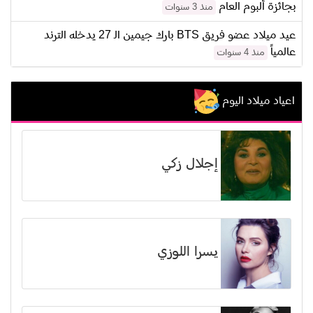
بجائزة ألبوم العام
منذ 3 سنوات
عيد ميلاد عضو فريق BTS بارك جيمين الـ 27 يدخله الترند
عالمياً
منذ 4 سنوات
اعياد ميلاد اليوم
إجلال زكي
يسرا اللوزي