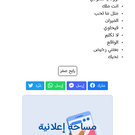
انت ملك
مثل ما تحب
الميزان
فيحاوي
لا تكلم
الواقع
بعتني رخيص
نحبك
رابح صقر
شارك
إرسل
إرسل
غـّرد
مساحة إعلانية