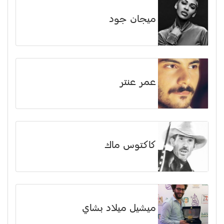
ميجان جود
عمر عنتر
كاكتوس ماك
ميشيل ميلاد بشاي