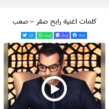
كلمات اغنية رابح صقر – صعب
شارك
إرسل
إرسل
غـّرد