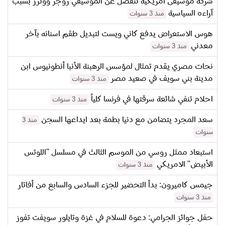
شركة موسيقى امريكية تنفصل عن الموسيقي روجر ووترز بسبب
آراءه السياسية
منذ 3 سنوات
هوس الاستعراض يدفع كاني ويست لتبديل طقم اسنانه بآخر
معدني
منذ 3 سنوات
نحات مصري يقدم تمثال لمؤسس الرهبنة الأنبا أنطونيوس ابن
مدينة بني سويف في صعيد مصر
منذ 3 سنوات
احلام تنفي شائعة سرقتها في فرنسا كلياً
منذ 3 سنوات
سعد المجرد يتضامن مع دنيا بطمة بعد ايداعها السجن
منذ 3
سنوات
استبعاد ممثل روسي من الموسم الثالث في مسلسل "اللوتس
الأبيض" الامريكي
منذ 3 سنوات
جيمس كاميرون: بدأ التحضير للجزء السادس والسابع من أفاتار
منذ 3 سنوات
حفل جوائز الجرامي: دعوة للسلام في غزة وتايلور سويفت تفوز