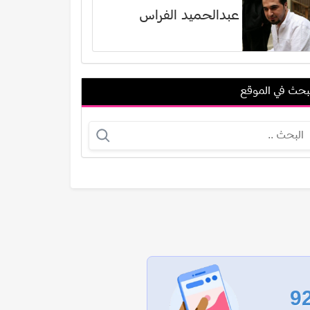
عبدالحميد الفراس
بحث في الموقع
عادل السماسيري
باد أس. سميث
عرض الكل
9