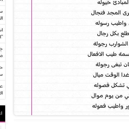
مبادئ خيوله
سع
رى المجد فنجال
ال
 واطيب رسوله
اس
طلع بكل رجال
"ا
الشوارب رجولة
جي
ة طيب الافعال
من
ان تبغى رجولة
حف
غدا الوقت ميال
سو
لي تشكل فصوله
ال
ني من يوم موال
 واطيب فعوله
اع