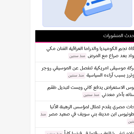
دث المنشورات
اة نجم الكوميديا والدراما العراقية الفنان مكي
اد بعد صراع مع المرض
منذ سنتين
كة موسيقى امريكية تنفصل عن الموسيقي روجر
ترز بسبب آراءه السياسية
منذ سنتين
س الاستعراض يدفع كاني ويست لتبديل طقم
نانه بآخر معدني
منذ سنتين
ات مصري يقدم تمثال لمؤسس الرهبنة الأنبا
طونيوس ابن مدينة بني سويف في صعيد مصر
منذ
تين
لام تنفي شائعة سرقتها في فرنسا كلياً
منذ سنتين