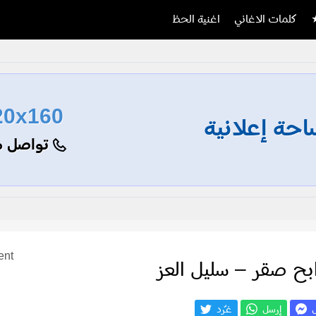
كلمات الاغاني
اغنية الحظ
20x160
حة إعلانية
تواصل م
ent
بح صقر – سليل العز
ل
إرسل
غـّرد