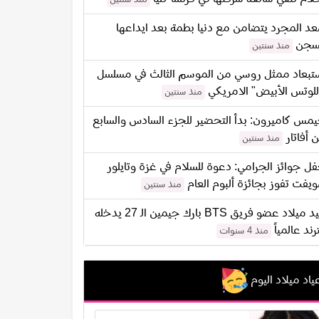
د المجرد يتضامن مع دنيا بطمة بعد ايداعها
سجن
منذ سنتين
تبعاد ممثل روسي من الموسم الثالث في مسلسل
للوتس الأبيض" الامريكي
منذ سنتين
مس كاميرون: بدأ التحضير للجزء السادس والسابع
 أفاتار
منذ سنتين
ل جوائز الجرامي: دعوة للسلام في غزة وتايلور
يفت تفوز بجائزة ألبوم العام
منذ سنتين
عيد ميلاد عضو فريق BTS بارك جيمين الـ 27 يدخله
ترند عالمياً
منذ 4 سنوات
ياد ميلاد اليوم