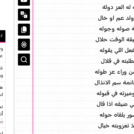
له العز دولة
ولد عم او خال
ة صوله وجوله
اح
يقة الوقت حلال
وف
عل اللي يقوله
عو
طلبته في قلال
شر
 وراء عز طوله
وو
انمة سم الانذال
هو
يزته في قبوله
اس
ي ضيقه اذا قال
نح
أن
ر يلقاه حوله
سن
ا تعزويته خيال
اح