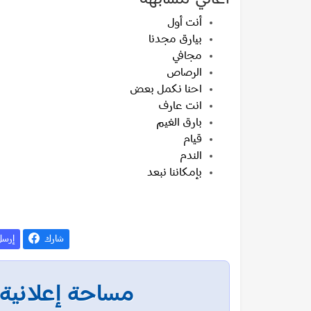
أنت أول
بيارق مجدنا
مجافي
الرصاص
احنا نكمل بعض
انت عارف
بارق الغيم
قيام
الندم
بإمكاننا نبعد
شارك
إرس
مساحة إعلانية