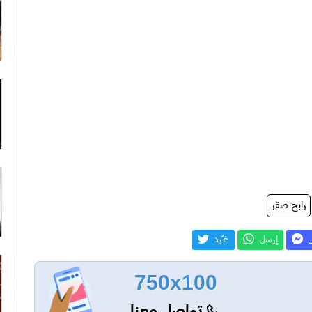
رابح صقر
ل
إرسل
غـّرد
750x100
تواصل معنا