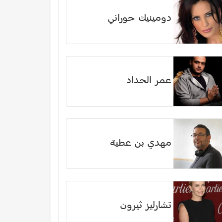
دومينيك حوراني
عمر الحداد
مهدي بن عطية
تشارليز ثيرون