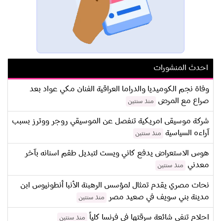
احدث المنشورات
وفاة نجم الكوميديا والدراما العراقية الفنان مكي عواد بعد
صراع مع المرض
منذ سنتين
شركة موسيقى امريكية تنفصل عن الموسيقي روجر ووترز بسبب
آراءه السياسية
منذ سنتين
هوس الاستعراض يدفع كاني ويست لتبديل طقم اسنانه بآخر
معدني
منذ سنتين
نحات مصري يقدم تمثال لمؤسس الرهبنة الأنبا أنطونيوس ابن
مدينة بني سويف في صعيد مصر
منذ سنتين
احلام تنفي شائعة سرقتها في فرنسا كلياً
منذ سنتين