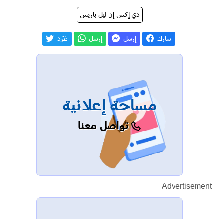
دي إكس إن ليل باريس
شارك
إرسل
إرسل
غـّرد
مساحة إعلانية
تواصل معنا
Advertisement