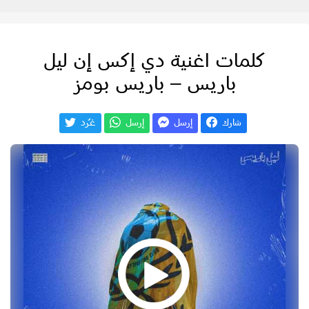
كلمات اغنية دي إكس إن ليل
باريس – باريس بومز
شارك
إرسل
إرسل
غـّرد