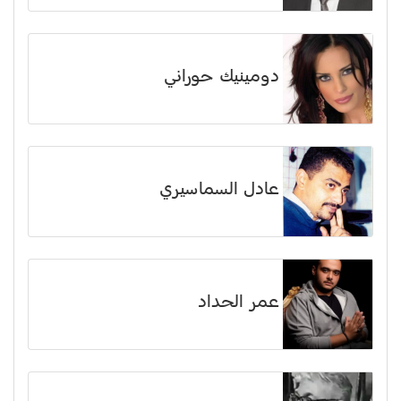
دومينيك حوراني
عادل السماسيري
عمر الحداد