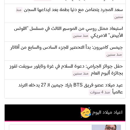
سعد المجرد يتضامن مع دنيا بطمة بعد ايداعها السجن
منذ
سنتين
استبعاد ممثل روسي من الموسم الثالث في مسلسل "اللوتس
الأبيض" الامريكي
منذ سنتين
جيمس كاميرون: بدأ التحضير للجزء السادس والسابع من أفاتار
منذ سنتين
حفل جوائز الجرامي: دعوة للسلام في غزة وتايلور سويفت تفوز
بجائزة ألبوم العام
منذ سنتين
عيد ميلاد عضو فريق BTS بارك جيمين الـ 27 يدخله الترند
عالمياً
منذ 4 سنوات
اعياد ميلاد اليوم