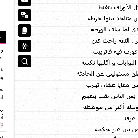
كل الأوراف تتفنط
 هتاخد منها خرطة
ى لما شاف الورطة
اح
، الثقة راحت فين
وف
ورت فيه فإتربيت
عو
البوابات و أقلبها نكسة
شر
ن مسئوليتى عن الحادثة
وو
س معايا عشان تهرب
هو
 بس الناس بقت بتفهم
اس
لوسك أكتر من موهبتك
نح
أن
عرفنا
3 سنوات
ص من غير حكمة
اح