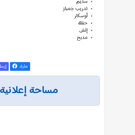
سديم
تدريب جمباز
أوسكار
حفلة
إتش
مدبح
شارك
إرس
مساحة إعلانية