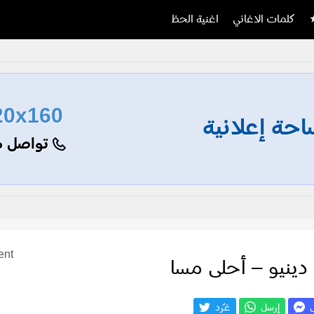
كلمات الاغاني
اغنية الحظ
20x160
حة إعلانية
تواصل م
ent
دينيو – أحلى مسا
ل
إرسل
غـّرد