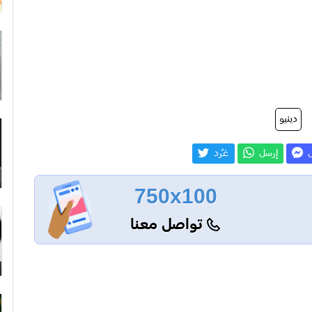
دينيو
ل
إرسل
غـّرد
750x100
تواصل معنا