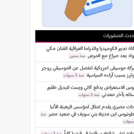
دث المنشورات
اة نجم الكوميديا والدراما العراقية الفنان مكي
اد بعد صراع مع المرض
منذ سنتين
كة موسيقى امريكية تنفصل عن الموسيقي روجر
ترز بسبب آراءه السياسية
منذ 3 سنوات
س الاستعراض يدفع كاني ويست لتبديل طقم
نانه بآخر معدني
منذ 3 سنوات
ات مصري يقدم تمثال لمؤسس الرهبنة الأنبا
طونيوس ابن مدينة بني سويف في صعيد مصر
منذ
لام تنفي شائعة سرقتها في فرنسا كلياً
منذ 3 سنوات