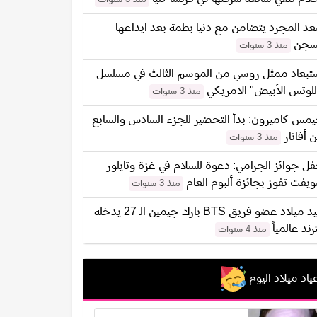
د المجرد يتضامن مع دنيا بطمة بعد ايداعها
سجن
منذ 3 سنوات
تبعاد ممثل روسي من الموسم الثالث في مسلسل
للوتس الأبيض" الامريكي
منذ 3 سنوات
مس كاميرون: بدأ التحضير للجزء السادس والسابع
 أفاتار
منذ 3 سنوات
ل جوائز الجرامي: دعوة للسلام في غزة وتايلور
يفت تفوز بجائزة ألبوم العام
منذ 3 سنوات
عيد ميلاد عضو فريق BTS بارك جيمين الـ 27 يدخله
ترند عالمياً
منذ 4 سنوات
ياد ميلاد اليوم