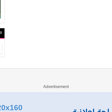
ال
أ
Advertisement
20x160