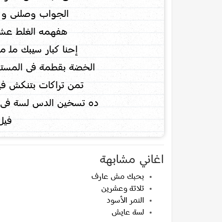
الجواب وصلنى و 
هفهمه الغلط عشان
إحنا كبار سيبك ملـ م
الخضة بقطمة فى المستق
تمن تراكات بتنكش في
ده تسخين الدس لسة فى ال
فيل 
اغاني مشابهة
بحبك مش عارف
تلاتة وعشرين
النمر الأسود
لسة عايش