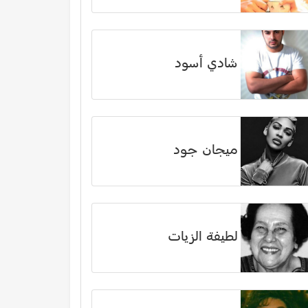
شادي أسود
ميجان جود
لطيفة الزيات