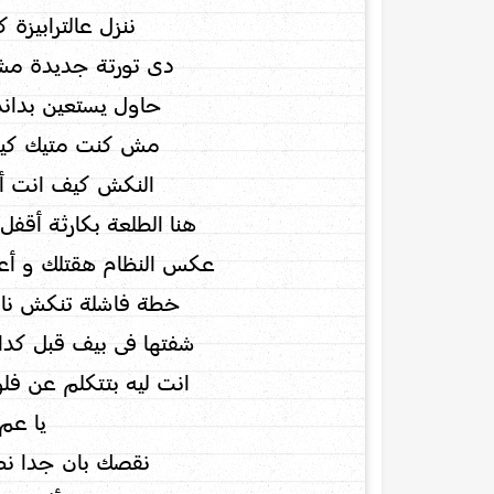
ننزل عالترابيزة 
دى تورتة جديدة مش
حاول يستعين بداند
مش كنت متيك كير 
النكش كيف انت أف
هنا الطلعة بكارثة أقفل 
عكس النظام هقتلك و أعل
خطة فاشلة تنكش نا
شفتها فى بيف قبل كدا
انت ليه بتتكلم عن ف
يا عم 
نقصك بان جدا ن