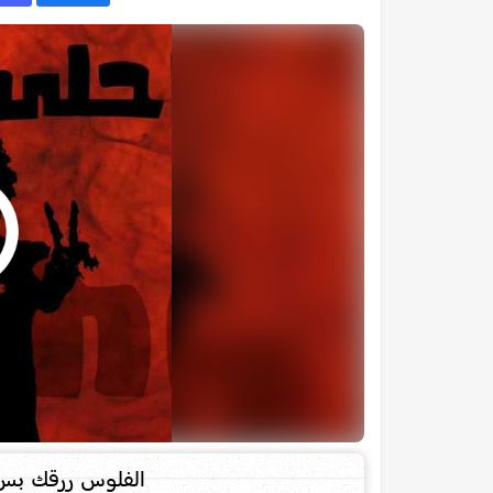
الفلوس ررقك بس