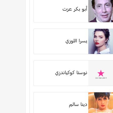
أبو بكر عزت
يسرا اللوزي
نوستا كوكياندزي
دينا سالم