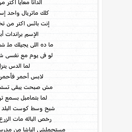
الداتا معايا أكتر 
كلك ماتريال واحد إ
إنت بائس اكتر من ت
الإسم براندات أ
ما ده اللى يجيلك ملـ ش
لو فى يوم مع نفسى ش
لما الدس ينز
لابس أحمر فأحمر 
مش صبحت يبقى تستحم
لما بتمامبل بسمع ت
شبح وسط كوست البلد ك
رخص البالة مات الزرع 
مستحملشى الباشا من مدرس