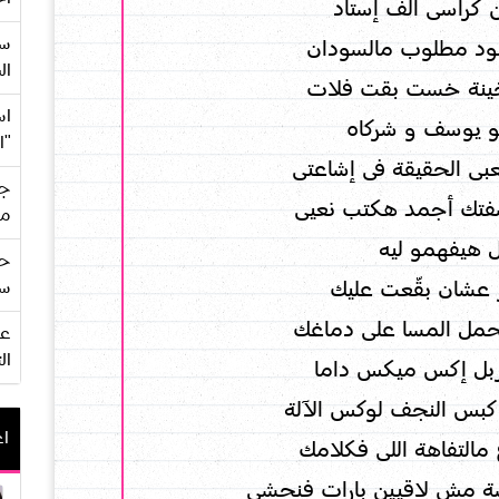
من كراسى ألف إستاد
سع
سود مطلوب مالسودان
ال
خينة خست بقت فلات
اس
بو يوسف و شركاه
"ا
عبى الحقيقة فى إشاعتى
جي
فتك أجمد هكتب نعيى
من
ل هيفهمو ليه
حف
عشان بقّعت عليك
سو
ل المسا على دماغك
ال
ربل إكس ميكس داما
بس النجف لوكس الآلة
اع
مالتفاهة اللى فكلامك
ة مش لاقيين بارات فنحشى