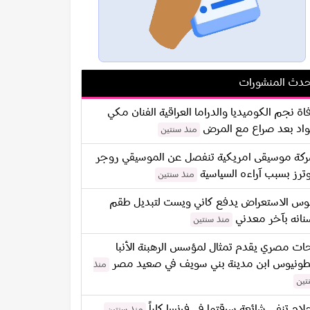
دث المنشورات
اة نجم الكوميديا والدراما العراقية الفنان مكي
اد بعد صراع مع المرض
منذ سنتين
كة موسيقى امريكية تنفصل عن الموسيقي روجر
ترز بسبب آراءه السياسية
منذ سنتين
س الاستعراض يدفع كاني ويست لتبديل طقم
نانه بآخر معدني
منذ سنتين
ات مصري يقدم تمثال لمؤسس الرهبنة الأنبا
طونيوس ابن مدينة بني سويف في صعيد مصر
منذ
تين
لام تنفي شائعة سرقتها في فرنسا كلياً
منذ سنتين