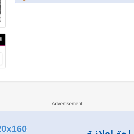
ال
Advertisement
20x160