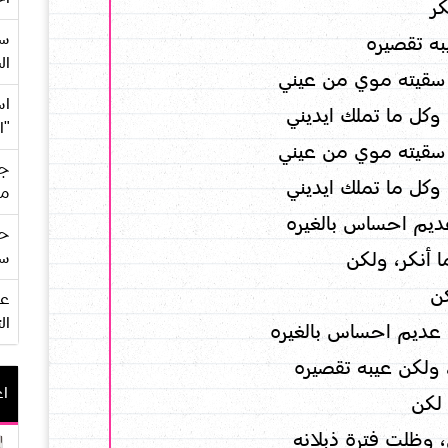
كر
سع
به تقصيره
ال
 سقيته موي من عيني
اس
وكل ما تملك ايديني
"ا
 سقيته موي من عيني
جي
وكل ما تملك ايديني
من
يم احساس بالغيره
حف
 أنكر، ولكن
سو
ن
ال
عديم احساس بالغيره
 ولكن عيبه تقصيره
اع
لكن
، وظلت فترة ذبلانه