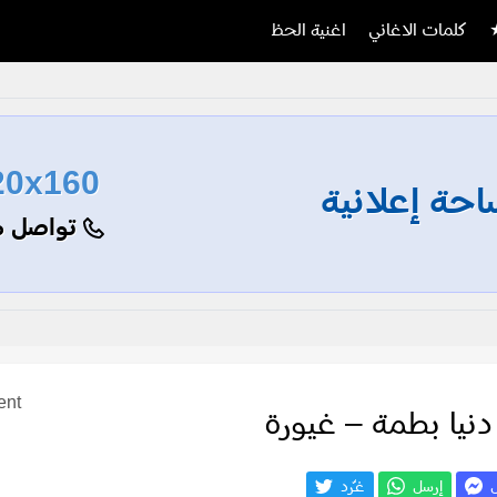
كلمات الاغاني
اغنية الحظ
20x160
حة إعلانية
تواصل م
ent
دنيا بطمة – غيورة
ل
إرسل
غـّرد