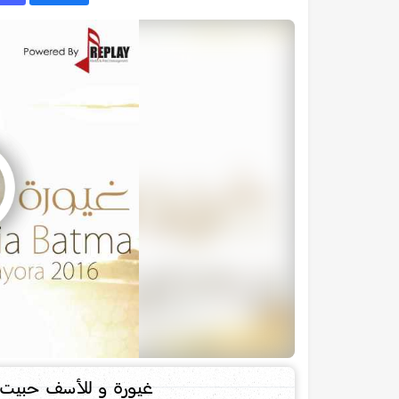
غيورة و للأسف حبيت 