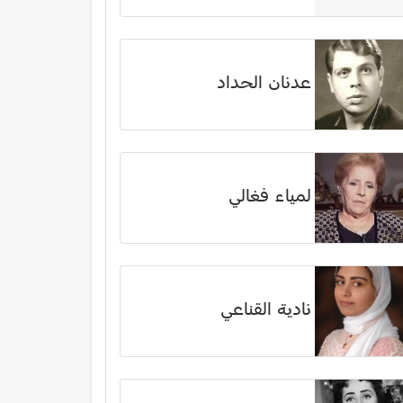
عدنان الحداد
لمياء فغالي
نادية القناعي