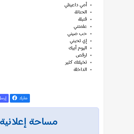
أمي داعيتلي
الحنانة
قنبلة
علمتني
حب صيني
إي تحبني
اليوم أبيك
ارقص
تخيلتك كثير
الداخلة
شارك
إرس
مساحة إعلانية