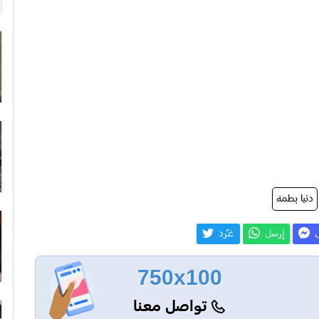
دنيا بطمة
ل
إرسل
غـّرد
750x100
تواصل معنا