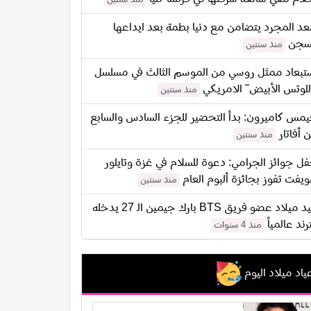
د المجرد يتضامن مع دنيا بطمة بعد ايداعها
سجن
منذ سنتين
تبعاد ممثل روسي من الموسم الثالث في مسلسل
للوتس الأبيض" الامريكي
منذ سنتين
مس كاميرون: بدأ التحضير للجزء السادس والسابع
 أفاتار
منذ سنتين
ل جوائز الجرامي: دعوة للسلام في غزة وتايلور
يفت تفوز بجائزة ألبوم العام
منذ سنتين
عيد ميلاد عضو فريق BTS بارك جيمين الـ 27 يدخله
ترند عالمياً
منذ 4 سنوات
ياد ميلاد اليوم