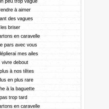
un peu trop vague
rendre à aimer
ant des vagues,
es briser.
rtons en caravelle
 je pars avec vous
déplierai mes ailes,
 vivre debout.
plus à nos têtes,
us en plus rare.
 à la baguette,
pas trop tard.
rtons en caravelle