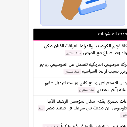
دث المنشورات
اة نجم الكوميديا والدراما العراقية الفنان مكي
اد بعد صراع مع المرض
منذ سنتين
كة موسيقى امريكية تنفصل عن الموسيقي روجر
ترز بسبب آراءه السياسية
منذ سنتين
س الاستعراض يدفع كاني ويست لتبديل طقم
نانه بآخر معدني
منذ سنتين
ات مصري يقدم تمثال لمؤسس الرهبنة الأنبا
طونيوس ابن مدينة بني سويف في صعيد مصر
منذ
تين
لام تنفي شائعة سرقتها في فرنسا كلياً
منذ سنتين