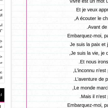
Vivre est un mot 
سع
Et je veux app
ال
A écouter le ch
اس
Avant de l
ال
Embarquez-moi, pa
جي
Je suis la paix et
من
Je suis la vie, je 
حف
Et nous irons
سو
L’inconnu n’est 
ال
L’aventure de pl
Le monde marche
اع
Mais il n’est 
Embarquez-moi, pa