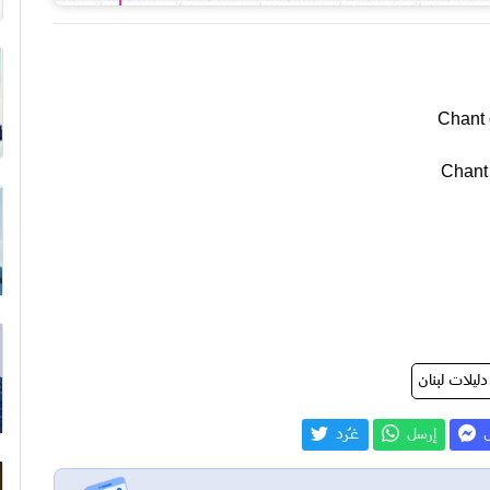
Chant
Chant
دليلات لبنان
ل
إرسل
غـّرد