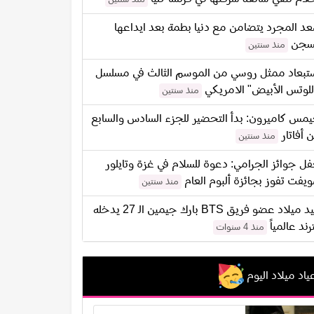
د المجرد يتضامن مع دنيا بطمة بعد ايداعها
سجن
منذ سنتين
تبعاد ممثل روسي من الموسم الثالث في مسلسل
"لوتس الأبيض" الامريكي
منذ سنتين
مس كاميرون: بدأ التحضير للجزء السادس والسابع
 أفاتار
منذ سنتين
ل جوائز الجرامي: دعوة للسلام في غزة وتايلور
يفت تفوز بجائزة ألبوم العام
منذ سنتين
عيد ميلاد عضو فريق BTS بارك جيمين الـ 27 يدخله
ترند عالمياً
منذ 4 سنوات
ياد ميلاد اليوم