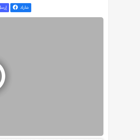
شارك
إرس