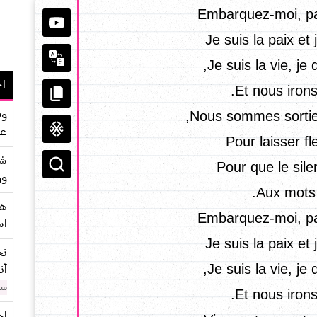
Embarquez-moi, pa
Je suis la paix et
Je suis la vie, je 
اح
Et nous irons
وف
Nous sommes sorties
عو
Pour laisser fl
شر
Pour que le sile
وو
Aux mots d
هو
Embarquez-moi, pa
اس
Je suis la paix et
نح
Je suis la vie, je 
أن
سن
Et nous irons
اح