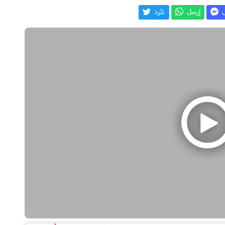
ل
إرسل
غـّرد