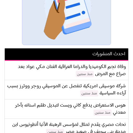
احدث المنشورات
وفاة نجم الكوميديا والدراما العراقية الفنان مكي عواد بعد
صراع مع المرض
منذ سنتين
شركة موسيقى امريكية تنفصل عن الموسيقي روجر ووترز بسبب
آراءه السياسية
منذ سنتين
هوس الاستعراض يدفع كاني ويست لتبديل طقم اسنانه بآخر
معدني
منذ سنتين
نحات مصري يقدم تمثال لمؤسس الرهبنة الأنبا أنطونيوس ابن
مدينة بني سويف في صعيد مصر
منذ سنتين