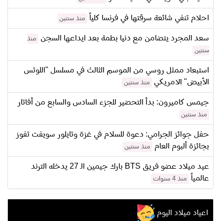
احلام تنفي شائعة سرقتها في فرنسا كلياً
منذ سنتين
سعد المجرد يتضامن مع دنيا بطمة بعد ايداعها السجن
منذ
سنتين
استبعاد ممثل روسي من الموسم الثالث في مسلسل "اللوتس
الأبيض" الامريكي
منذ سنتين
جيمس كاميرون: بدأ التحضير للجزء السادس والسابع من أفاتار
منذ سنتين
حفل جوائز الجرامي: دعوة للسلام في غزة وتايلور سويفت تفوز
بجائزة ألبوم العام
منذ سنتين
عيد ميلاد عضو فريق BTS بارك جيمين الـ 27 يدخله الترند
عالمياً
منذ 4 سنوات
اعياد ميلاد اليوم