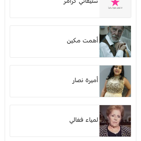
ستيفاني كرامر
أهمت مكين
أميرة نصار
لمياء فغالي