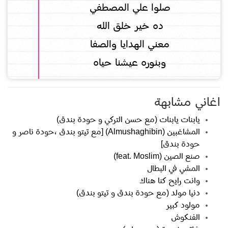
صلوا علي المصطفي
ده خير خلق الله
معني الهدايا والصفا
وبنوره عيشنا حياه
اغاني مشابهة
يابنات يابنات (مع حسن التركي و حودة بندق)
المشاغبين (Almushaghibin) [مع تيتو بندق ،حودة ناصر و
حودة بندق]
صنع الصين (feat. Moslim)
المشي في البطال
وانت رايح كنا هناك
دنيا مولد (مع حودة بندق و تيتو بندق)
مولود كبير
الفنكوش