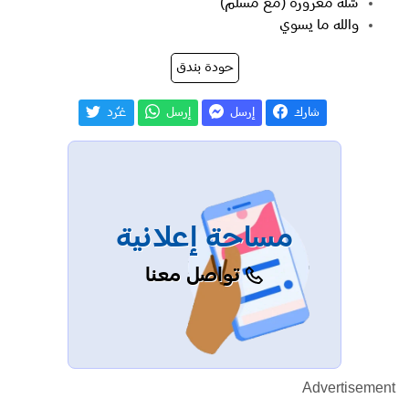
شلة مغرورة (مع مسلم)
والله ما يسوي
حودة بندق
شارك
إرسل
إرسل
غـّرد
مساحة إعلانية
تواصل معنا
Advertisement