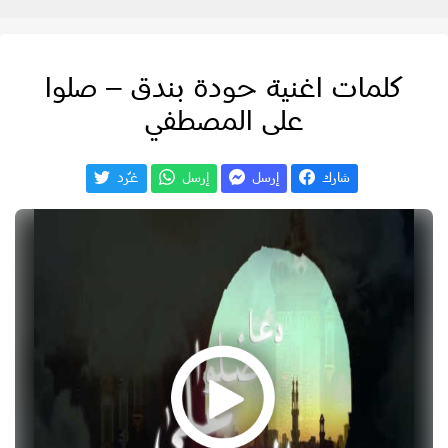
كلمات اغنية حودة بندق – صلوا
على المصطفي
شارك
إرسل
إرسل
غـّرد