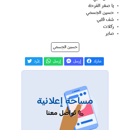
يا صغر الفرحة
حسين الجسمي
شف قلبي
ركلات
صابر
حسين الجسمي
شارك
إرسل
إرسل
غـّرد
مساحة إعلانية
تواصل معنا