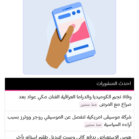
احدث المنشورات
وفاة نجم الكوميديا والدراما العراقية الفنان مكي عواد بعد
صراع مع المرض
منذ سنتين
شركة موسيقى امريكية تنفصل عن الموسيقي روجر ووترز بسبب
آراءه السياسية
منذ سنتين
هوس الاستعراض يدفع كاني ويست لتبديل طقم اسنانه بآخر