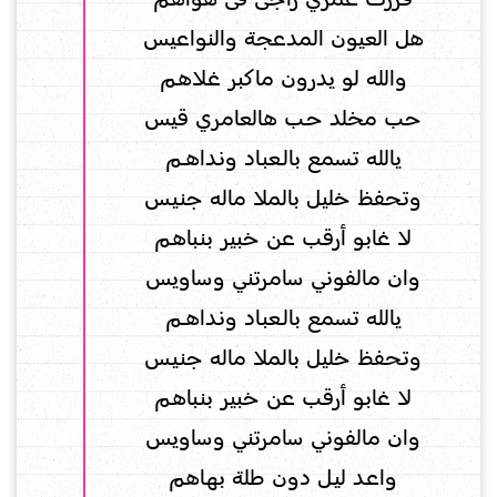
هل العيون المدعجة والنواعيس
والله لو يدرون ماكبر غـلاهـم
حب مخلد حـب هالعامري قيس
يالله تسمع بالــعبـاد ونـداهـــم
وتـحفظ خليـل بالملا ماله جنـيـس
لا غابو أرقب عن خبير بنـباهـم
وان مالفوني سامرتني وساويس
يالله تسمع بالــعبـاد ونـداهـــم
وتـحفظ خليـل بالملا ماله جنـيـس
لا غابو أرقب عن خبير بنـباهـم
وان مالفوني سامرتني وساويس
واعـد ليــل دون طلة بهـاهم