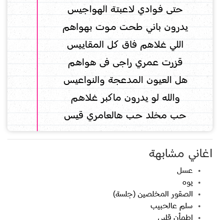
حتى فـوادي لاعبتة الهواجيس
يدرون باني طحت مـوت بهواهم
اللي غـلاهم فاق كـل المقـاييس
قزرت عمري راجى فى هواهـم
هل العيون المدعجة والنواعيس
والله لو يدرون ماكبر غـلاهـم
حب مخلد حـب هالعامري قيس
اغاني مشابهة
عسل
يوه
الصقور المخلصين (جلسة)
سلم عالحبيب
اطمأن قلبي