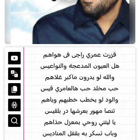
قزرت عمري راجى فى هواهـم
هل العيون المدعجة والنواعيس
والله لو يدرون ماكبر غـلاهـم
حب مخلد حـب هالعامري قيس
والود لو يخطب خطبهم وياهم
تنصا مهور بعرشـها در بلقيـس
يا ليتني روحي بمعزل حذاهم
وباب تسكر بـه بقفل المناديس