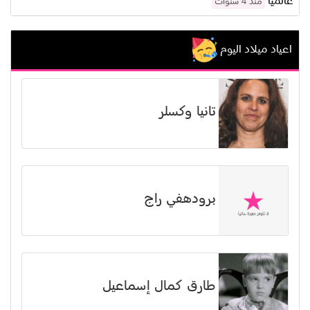
عالمياً
منذ 4 سنوات
اعياد ميلاد اليوم
تانيا وكسلر
برودهفي راج
طارق كمال إسماعيل