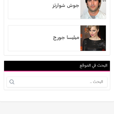
جوش شوارتز
ميليسا جورج
البحث في الموقع
نسرين الراضي
مطاوع عويس