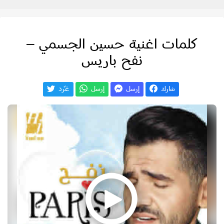
كلمات اغنية حسين الجسمي –
نفح باريس
شارك
إرسل
إرسل
غـّرد