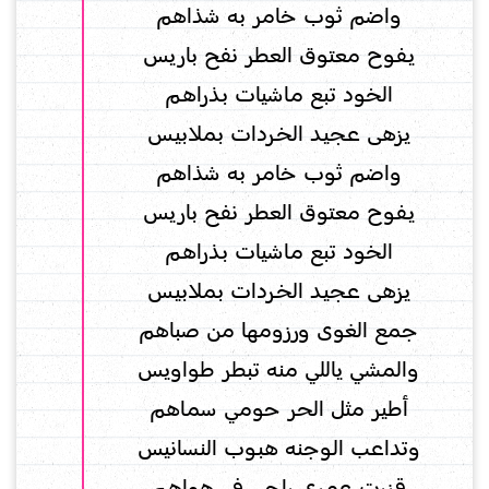
واضم ثوب خامر به شذاهم
يـفـوح معتوق العطر نفح باريس
الخود تبع مـاشيات بـذراهـم
يزهى عـجيـد الخـردات بمـلابيـس
واضم ثوب خامر به شذاهم
يـفـوح معتوق العطر نفح باريس
الخود تبع مـاشيات بـذراهـم
يزهى عـجيـد الخـردات بمـلابيـس
جمع الغوى ورزومها من صباهم
والمشي ياللي منه تبطر طواويس
أطير مثل الحر حومي سمـاهم
وتداعب الـوجنه هبـوب النسانيس
قزرت عمري راجى فى هواهـم