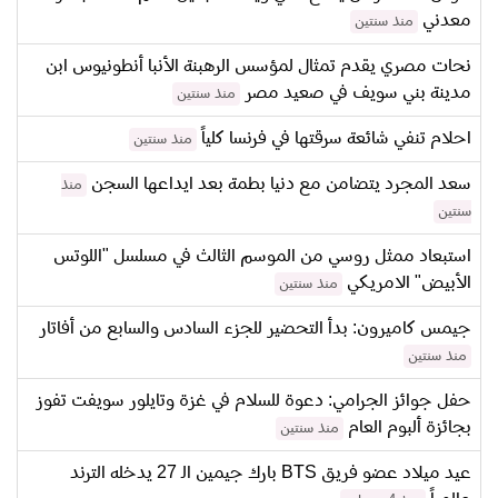
معدني
منذ سنتين
نحات مصري يقدم تمثال لمؤسس الرهبنة الأنبا أنطونيوس ابن
مدينة بني سويف في صعيد مصر
منذ سنتين
احلام تنفي شائعة سرقتها في فرنسا كلياً
منذ سنتين
سعد المجرد يتضامن مع دنيا بطمة بعد ايداعها السجن
منذ
سنتين
استبعاد ممثل روسي من الموسم الثالث في مسلسل "اللوتس
الأبيض" الامريكي
منذ سنتين
جيمس كاميرون: بدأ التحضير للجزء السادس والسابع من أفاتار
منذ سنتين
حفل جوائز الجرامي: دعوة للسلام في غزة وتايلور سويفت تفوز
بجائزة ألبوم العام
منذ سنتين
عيد ميلاد عضو فريق BTS بارك جيمين الـ 27 يدخله الترند