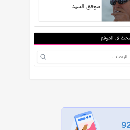
موفق السيد
بحث في الموقع
هلا عون
جي دي موباسان
عرض الكل
9