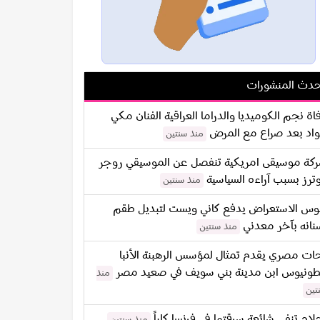
دث المنشورات
اة نجم الكوميديا والدراما العراقية الفنان مكي
اد بعد صراع مع المرض
منذ سنتين
كة موسيقى امريكية تنفصل عن الموسيقي روجر
ترز بسبب آراءه السياسية
منذ سنتين
س الاستعراض يدفع كاني ويست لتبديل طقم
نانه بآخر معدني
منذ سنتين
ات مصري يقدم تمثال لمؤسس الرهبنة الأنبا
طونيوس ابن مدينة بني سويف في صعيد مصر
منذ
تين
لام تنفي شائعة سرقتها في فرنسا كلياً
منذ سنتين