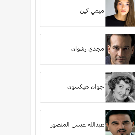
ميمي كين
مجدي رشوان
جوان هيكسون
عبدالله عيسى المنصور