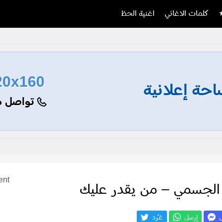
كلمات الاغاني
اغنية الحظ
20x160
حة إعلانية
تواصل م
ent
الجسمي – من يقدر عليك
ل
إرسل
غـّرد