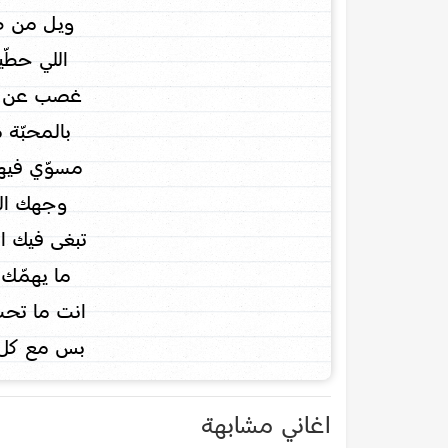
ويــل من 
اللي حطّي
غصب عن ع
بالـمحبّة م
مسوّي فيها 
وجهك الثـا
تبغى فيك ا
ما يهمّـك 
انت ما تحب
بس مع كل ه
اغاني مشابهة