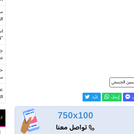
سع
ال
اس
"ا
جي
من
حف
سو
ين الجسمي
ال
ل
إرسل
غـّرد
750x100
اع
تواصل معنا