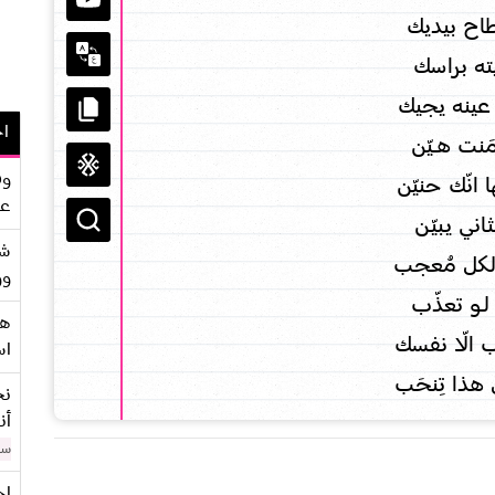
طاح بيديك
ته براسك
ينه يجيك
اح
َنت هـــيّن
وف
انّك حنيّن
عو
ني يـبيّـن
شر
لكل مُعجب
وو
لــو تعذّب
هو
 الّا نفسك
اس
ذا تِنحَب
نح
أن
سن
اح