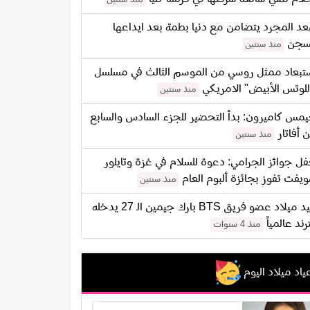
د المجرد يتضامن مع دنيا بطمة بعد ايداعها
سجن
منذ سنتين
تبعاد ممثل روسي من الموسم الثالث في مسلسل
للوتس الأبيض" الامريكي
منذ سنتين
مس كاميرون: بدأ التحضير للجزء السادس والسابع
 أفاتار
منذ سنتين
ل جوائز الجرامي: دعوة للسلام في غزة وتايلور
يفت تفوز بجائزة ألبوم العام
منذ سنتين
عيد ميلاد عضو فريق BTS بارك جيمين الـ 27 يدخله
ترند عالمياً
منذ 4 سنوات
ياد ميلاد اليوم