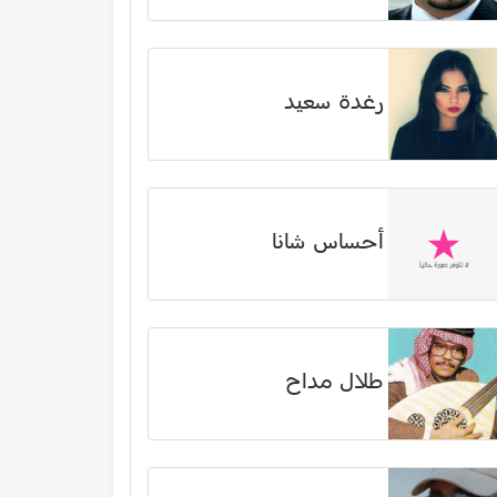
رغدة سعيد
أحساس شانا
طلال مداح