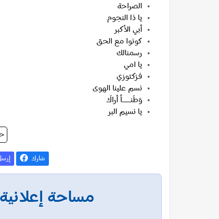
الصراحة
يا ذا النجوم
أبي الأكبر
كونوا مع الحق
رسمنالك
يا امي
فـرَكـتوزي
نسم علينا الهوى
وَطَنـــــــــــــــــاً أراكَ
يا نسيم البر
حس
شارك
إرس
مساحة إعلانية