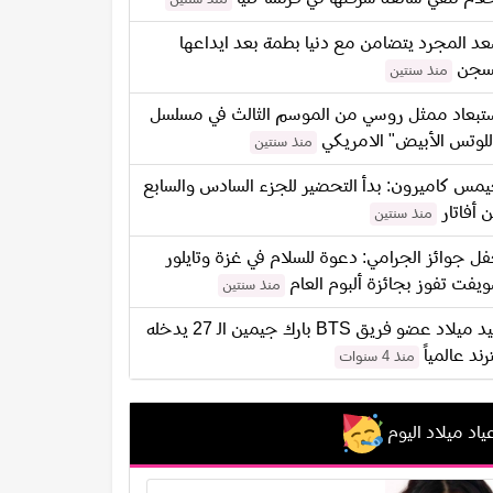
د المجرد يتضامن مع دنيا بطمة بعد ايداعها
سجن
منذ سنتين
تبعاد ممثل روسي من الموسم الثالث في مسلسل
للوتس الأبيض" الامريكي
منذ سنتين
مس كاميرون: بدأ التحضير للجزء السادس والسابع
 أفاتار
منذ سنتين
ل جوائز الجرامي: دعوة للسلام في غزة وتايلور
يفت تفوز بجائزة ألبوم العام
منذ سنتين
عيد ميلاد عضو فريق BTS بارك جيمين الـ 27 يدخله
ترند عالمياً
منذ 4 سنوات
ياد ميلاد اليوم