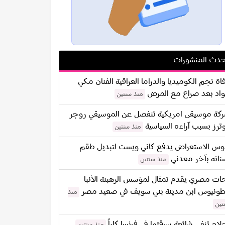
دث المنشورات
اة نجم الكوميديا والدراما العراقية الفنان مكي
اد بعد صراع مع المرض
منذ سنتين
كة موسيقى امريكية تنفصل عن الموسيقي روجر
ترز بسبب آراءه السياسية
منذ سنتين
س الاستعراض يدفع كاني ويست لتبديل طقم
نانه بآخر معدني
منذ سنتين
ات مصري يقدم تمثال لمؤسس الرهبنة الأنبا
طونيوس ابن مدينة بني سويف في صعيد مصر
منذ
تين
لام تنفي شائعة سرقتها في فرنسا كلياً
منذ سنتين