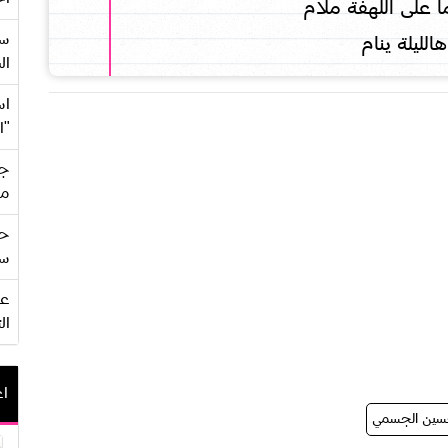
ما على اللهفة ملام
سع
الليلة ينام
ال
اس
"ا
جي
من
حف
سو
ال
اع
ين الجسمي