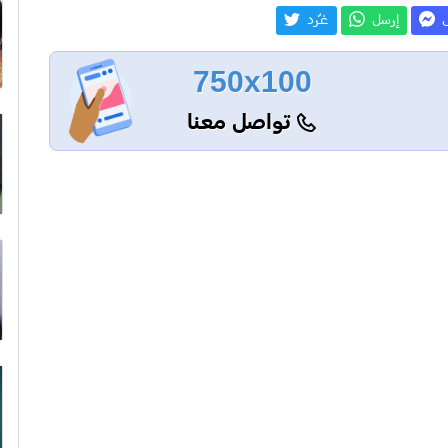
ل
إرسل
غـّرد
750x100
تواصل معنا