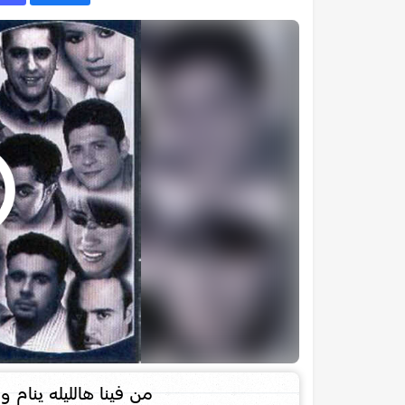
من فينا هالليله ينام 