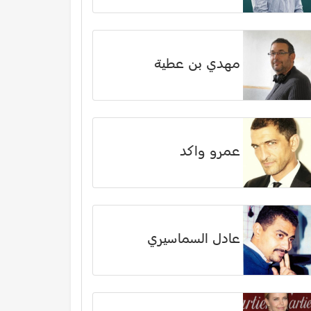
مهدي بن عطية
عمرو واكد
عادل السماسيري