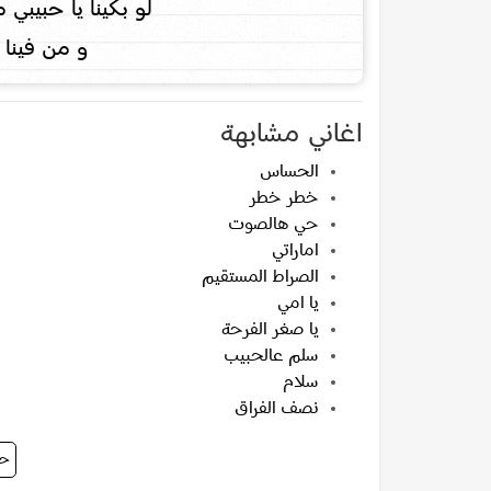
لو بكينا يا حبيبي 
و من فينا ه
اغاني مشابهة
الحساس
خطر خطر
حي هالصوت
اماراتي
الصراط المستقيم
يا امي
يا صغر الفرحة
سلم عالحبيب
سلام
نصف الفراق
حس