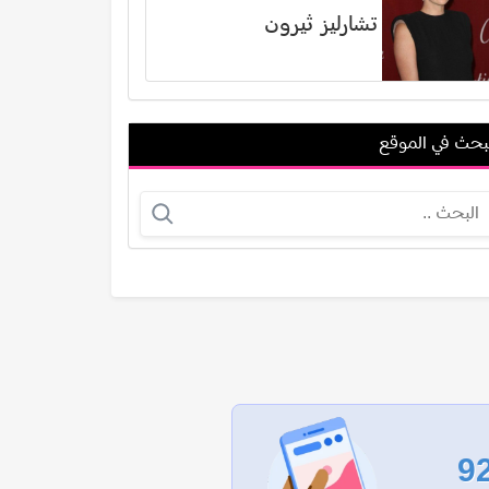
تشارليز ثيرون
بحث في الموقع
عمر الحداد
رضا الباهي
عرض الكل
9