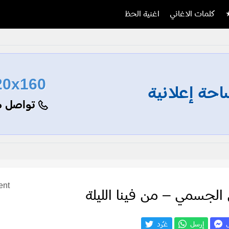
كلمات الاغاني
اغنية الحظ
20x160
حة إعلانية
تواصل م
ent
لجسمي – من فينا الليلة
ل
إرسل
غـّرد