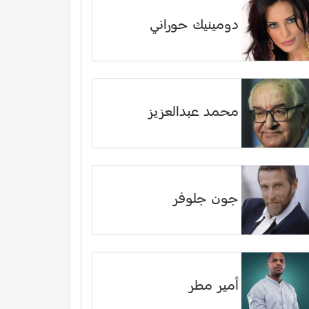
دومينيك حوراني
محمد عبدالعزيز
جون جلوفر
أمير مطر