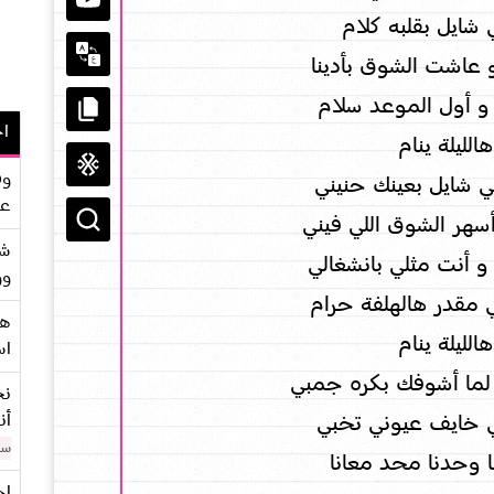
 شايل بقلبه كلام
 و عاشت الشوق بأدينا
و أول الموعد سلام
اح
الليلة ينام
وف
ي شايل بعينك حنيني
عو
أسهر الشوق اللي فيني
شر
 و أنت مثلي بانشغالي
وو
ي مقدر هالهلفة حرام
هو
الليلة ينام
اس
لما أشوفك بكره جمبي
نح
أن
 خايف عيوني تخبي
سن
ا وحدنا محد معانا
اح