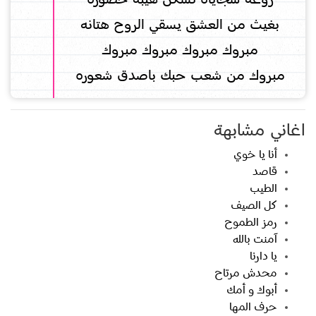
بغيث من العشق يسقي الروح هتانه
مبروك مبروك مبروك مبروك
مبروك من شعب حبك باصدق شعوره
اغاني مشابهة
أنا يا خوي
قاصد
الطيب
كل الصيف
رمز الطموح
آمنت بالله
يا دارنا
محدش مرتاح
أبوك و أمك
حرف المها