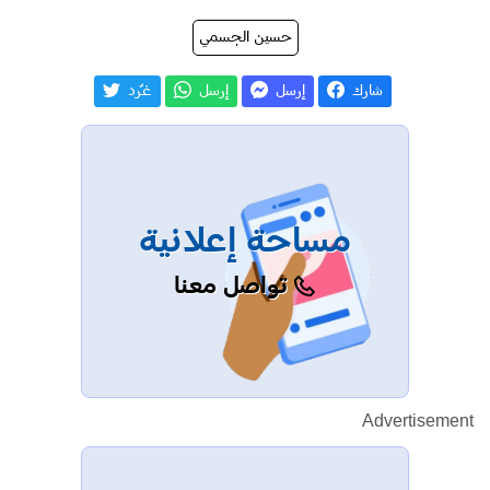
حسين الجسمي
شارك
إرسل
إرسل
غـّرد
مساحة إعلانية
تواصل معنا
Advertisement