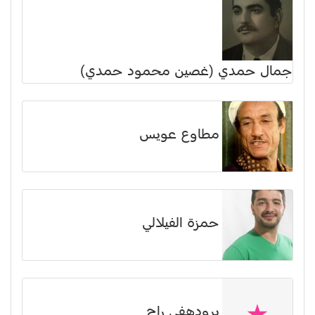
جمال حمدي (غصين محمود حمدي)
مطاوع عويس
حمزة الفيلالي
برودهفي راج