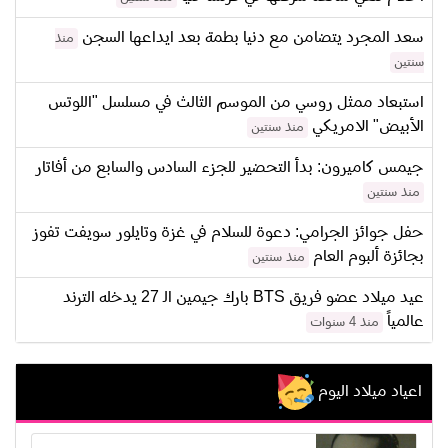
سعد المجرد يتضامن مع دنيا بطمة بعد ايداعها السجن
منذ
سنتين
استبعاد ممثل روسي من الموسم الثالث في مسلسل "اللوتس
الأبيض" الامريكي
منذ سنتين
جيمس كاميرون: بدأ التحضير للجزء السادس والسابع من أفاتار
منذ سنتين
حفل جوائز الجرامي: دعوة للسلام في غزة وتايلور سويفت تفوز
بجائزة ألبوم العام
منذ سنتين
عيد ميلاد عضو فريق BTS بارك جيمين الـ 27 يدخله الترند
عالمياً
منذ 4 سنوات
اعياد ميلاد اليوم