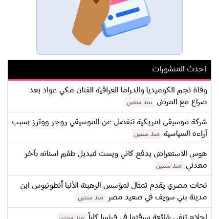
احدث المنشورات
وفاة نجم الكوميديا والدراما العراقية الفنان مكي عواد بعد
صراع مع المرض
منذ سنتين
شركة موسيقى امريكية تنفصل عن الموسيقي روجر ووترز بسبب
آراءه السياسية
منذ سنتين
هوس الاستعراض يدفع كاني ويست لتبديل طقم اسنانه بآخر
معدني
منذ سنتين
نحات مصري يقدم تمثال لمؤسس الرهبنة الأنبا أنطونيوس ابن
مدينة بني سويف في صعيد مصر
منذ سنتين
احلام تنفي شائعة سرقتها في فرنسا كلياً
منذ سنتين