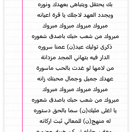
بك يحتفل ويتباهى بعهدك ونوره
ويجدد العهد لاجلك يا قرة اعيانه
مبروك مبروك مبروك مبروك
مبروك من شعب حبك باصدق شعوره
ذكرى توليك عيد(ن) عمنا سروره
الدار فيه بتهاني المجد مزدانة
من لامها لو غدت بالحب ماسورة
عهدك جميل وجمال محبتك زانه
مبروك مبروك مبروك مبروك
مبروك من شعب حبك باصدق شعوره
يا اغلى مليك(ن) سما بالحق دستوره
له منهج(ن) للمعالي ثبت اركانه
روعة سجاياه تسكن هيبة حضوره