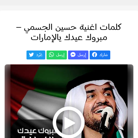
كلمات اغنية حسين الجسمي –
مبروك عيدك يالإمارات
شارك
إرسل
إرسل
غـّرد