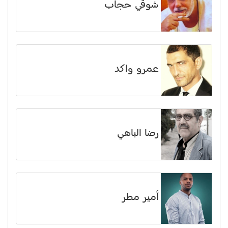
شوقي حجاب
عمرو واكد
رضا الباهي
أمير مطر