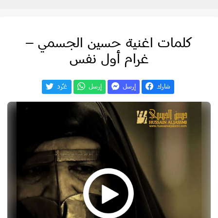
كلمات اغنية حسين الجسمي –
غرام أول نفس
شارك
إرسل
إرسل
غـّرد