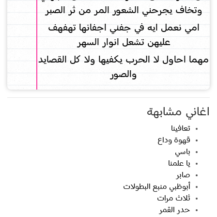
وتخاف يجرحني الشعور المر من ثر الصبر
امي نعمل ايه في جفني اجفانها تهفهف
عليهن تشعل انوار السهر
مهما احاول لا الحرب يكفيها ولا كل القصايد
والصور
اغاني مشابهة
تعافينا
قهوة وداع
باسي
يا علمنا
صابر
أبوظبي منبع البطولات
ثلاث مرات
حدر القمر