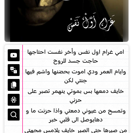
امي غرام اول نفس وأخر نفست احتاجها
حاجت جسد للروح
وايام العمر ودي اموت بحضنها واشم فيها
جنتي لكن
خايف دمعها بس بموتي ينهمر تصبر على
حزني
وتمسح من عيوني دمعتي واذا حزنت ما و
دهايوصل الى قلبي خبر
من صبرها حتى الصبر خايف يلامس مجهتي