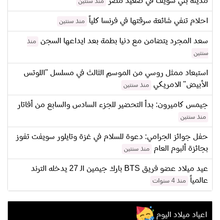
مدينة بني سويف في صعيد مصر
منذ سنتين
احلام تنفي شائعة سرقتها في فرنسا كلياً
منذ سنتين
سعد المجرد يتضامن مع دنيا بطمة بعد ايداعها السجن
منذ
سنتين
استبعاد ممثل روسي من الموسم الثالث في مسلسل "اللوتس
الأبيض" الامريكي
منذ سنتين
جيمس كاميرون: بدأ التحضير للجزء السادس والسابع من أفاتار
منذ سنتين
حفل جوائز الجرامي: دعوة للسلام في غزة وتايلور سويفت تفوز
بجائزة ألبوم العام
منذ سنتين
عيد ميلاد عضو فريق BTS بارك جيمين الـ 27 يدخله الترند
عالمياً
منذ 4 سنوات
اعياد ميلاد اليوم