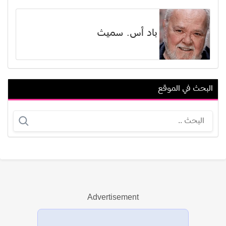
باد أس. سميث
البحث في الموقع
عبدالحميد الفراس
باسم موريس عدلي
Advertisement
عرض الكل