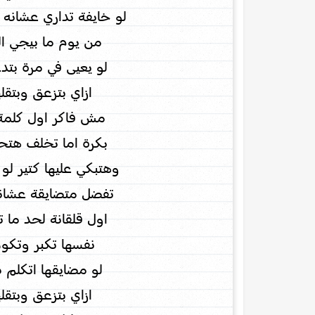
لو خايفة تداري عشان
من يوم ما بيجي ال
لو يعيى في مرة بتد
ازاي بتزعق وبتقله
مش فاكر اول كلمة نطق
بكرة اما تخلف هتح
وهتبكي عليها كتير ل
تفضل متضايقة عشان
اول قلقانة لحد ما ت
نفسها تكبر وتكون
لو مضايقها اتكلم د
ازاي بتزعق وبتقله