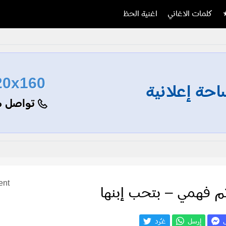
كلمات الاغاني
اغنية الحظ
20x160
حة إعلانية
تواصل م
ent
م فهمي – بتحب إبنها
ل
إرسل
غـّرد