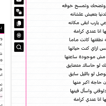
ه وتضحك وتمسح خوفه
دنيا بتعيش علشانه
عي يارب ابقى مكانه
اح
ا انا عندي كرامة
وف
تها كانت مـــامـــا
عو
س ازاي كنت حياتها
شر
و مش موجودة ساعتها
وو
ك لو حاساك متضايق
هو
وصل لو بالليل سايق
اس
 حاجة اكبر منها
نح
أن
لوقتي واسأل فينها
سن
ا انا عندي كرامة
اح