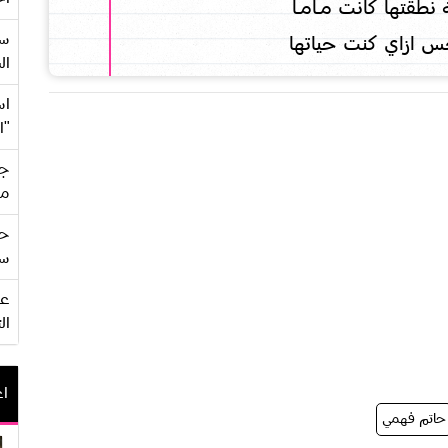
تها كانت مـــامـــا
سع
س ازاي كنت حياتها
ال
اس
"ا
جي
من
حف
سو
ال
اع
حاتم فهمي