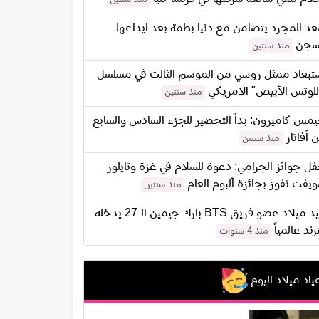
د المجرد يتضامن مع دنيا بطمة بعد ايداعها
سجن
منذ سنتين
تبعاد ممثل روسي من الموسم الثالث في مسلسل
للوتس الأبيض" الامريكي
منذ سنتين
مس كاميرون: بدأ التحضير للجزء السادس والسابع
 أفاتار
منذ سنتين
ل جوائز الجرامي: دعوة للسلام في غزة وتايلور
يفت تفوز بجائزة ألبوم العام
منذ سنتين
عيد ميلاد عضو فريق BTS بارك جيمين الـ 27 يدخله
ترند عالمياً
منذ 4 سنوات
ياد ميلاد اليوم