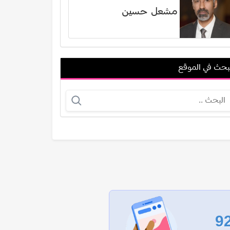
مشعل حسين
بحث في الموقع
تشارليز ثيرون
محمد عبدالعزيز
عرض الكل
9