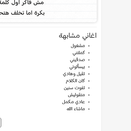
مش فاكر اول كلمة نطق
بكرة اما تخلف هتح
اغاني مشابهة
مشغول
كملتني
صدقيني
بيسألوني
تقيل وهادي
كان الكلام
تفوت سنين
متقوليش
عادي مكمل
ماشاء الله