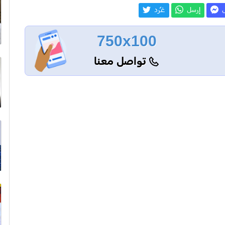
ل
إرسل
غـّرد
750x100
تواصل معنا