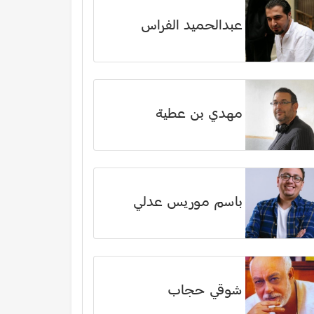
عبدالحميد الفراس
مهدي بن عطية
باسم موريس عدلي
شوقي حجاب