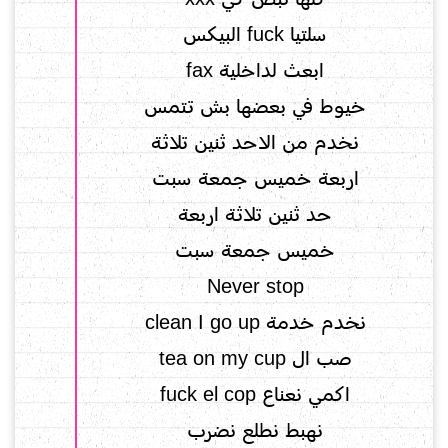
سلتيا fuck البيكس
ابعث لداخلية fax
خيوط في بعضها بش تتمس
نخدم من الاحد ثنين تلاثة
اربعة خميس جمعة سبت
حد ثنين تلاثة اربعة
خميس جمعة سبت
Never stop
نخدم خدمة clean I go up
صب ال tea on my cup
اكمي نعناع fuck el cop
نهبط نطلع نضرب