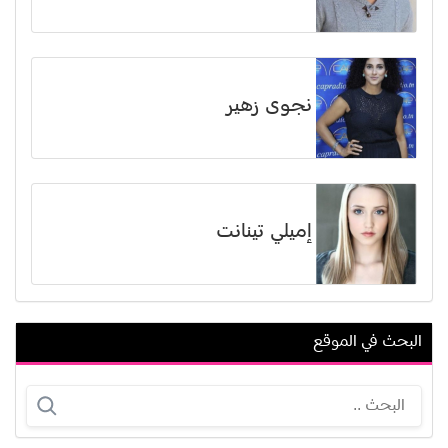
نجوى زهير
إميلي تينانت
البحث في الموقع
ميسي دوتي