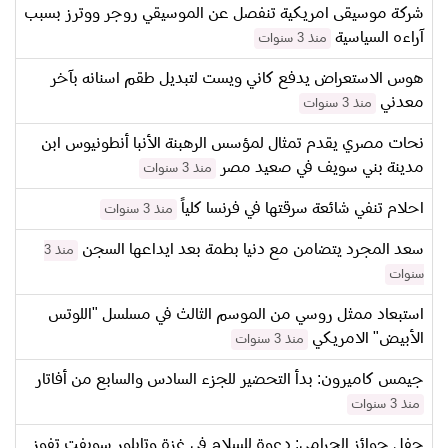
شركة موسيقى امريكية تنفصل عن الموسيقي روجر ووترز بسبب
آراءه السياسية
منذ 3 سنوات
هوس الاستعراض يدفع كاني ويست لتبديل طقم اسنانه بآخر
معدني
منذ 3 سنوات
نحات مصري يقدم تمثال لمؤسس الرهبنة الأنبا أنطونيوس ابن
مدينة بني سويف في صعيد مصر
منذ 3 سنوات
احلام تنفي شائعة سرقتها في فرنسا كلياً
منذ 3 سنوات
سعد المجرد يتضامن مع دنيا بطمة بعد ايداعها السجن
منذ 3
سنوات
استبعاد ممثل روسي من الموسم الثالث في مسلسل "اللوتس
الأبيض" الامريكي
منذ 3 سنوات
جيمس كاميرون: بدأ التحضير للجزء السادس والسابع من أفاتار
منذ 3 سنوات
حفل جوائز الجرامي: دعوة للسلام في غزة وتايلور سويفت تفوز