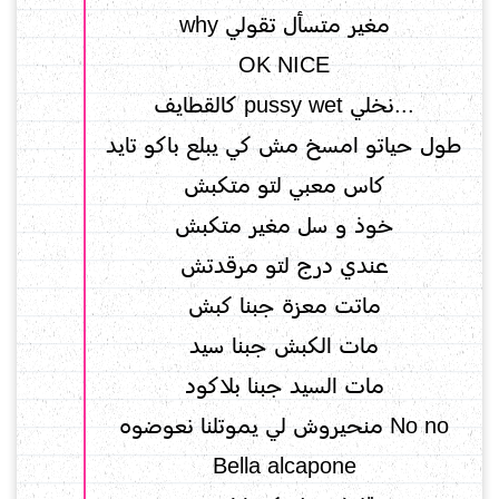
مغير متسأل تقولي why
OK NICE
...نخلي pussy wet كالقطايف
طول حياتو امسخ مش كي يبلع باكو تايد
كاس معبي لتو متكبش
خوذ و سل مغير متكبش
عندي درج لتو مرقدتش
ماتت معزة جبنا كبش
مات الكبش جبنا سيد
مات السيد جبنا بلاكود
Bella alcapone