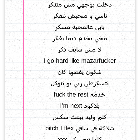
دخلت بوجهي مش متنكر
ناسي و منحبش نتفكر
بابي عالمحبة مسكر
مخي يخدم ديما يفكر
لا مش شايف دكر
شكون يفضها كان
نتسكرعلى ربي تو نتوكل
خدمة fuck the rest
بلاكود I’m next
كلم وليد يبعث سكس
شلاكة في ساقي bitch I flex
كلها تبص كي xxx