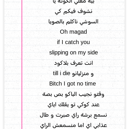
بيه معلي الكوتة يا
نشوف فيكم كي
السوشي ناكلم بالصويا
انت تعرف بلاكود
و منزليانو till i die
‏ Bitch I got no time
وقتو نجيب الباكو بص بصة
عند كوكي تو يقلك اياي
نسمع برشة راي صبرت و طال
عذابي اي اما منسمعش الراي