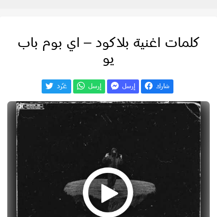
كلمات اغنية بلاكود – اي بوم باب
يو
شارك
إرسل
إرسل
غـّرد