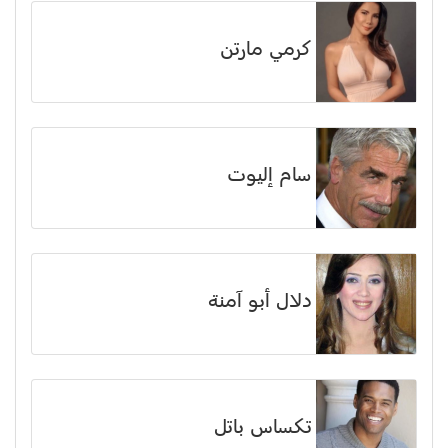
كرمي مارتن
سام إليوت
دلال أبو آمنة
تكساس باتل