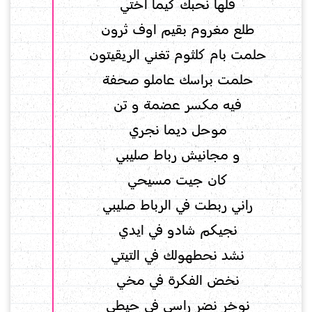
قلها نحبك كيما اختي
طلع مغروم بقيم اوف ثرون
حلمت بام كلثوم تغني الريقيتون
حلمت براسك عاملو صحفة
فيه مكسر عضمة و تن
موحل ديما نجري
و مجانيش رباط صليبي
كان جيت مسيحي
راني ربطت في الرباط صليبي
نجيكم شادو في ايدي
نشد نحطهولك في التيتي
نخض الفكرة في مخي
نوخر نضر راسي في حيطي