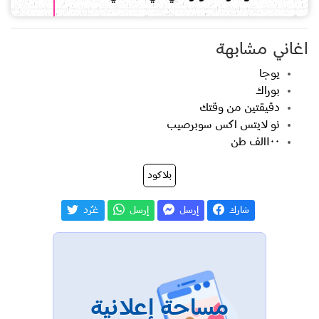
اغاني مشابهة
يوجا
بوراك
دقيقتين من وقتك
نو لايتس اكس سوبرصيب
١٠٠الف طن
بلاكود
شارك
إرسل
إرسل
غـّرد
مساحة إعلانية