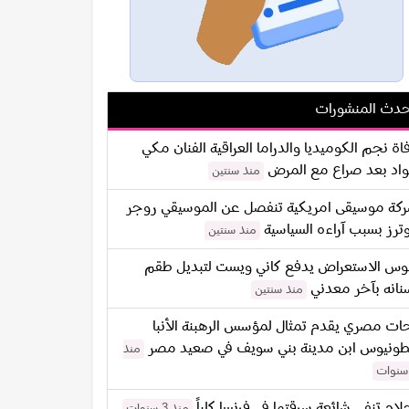
دث المنشورات
اة نجم الكوميديا والدراما العراقية الفنان مكي
اد بعد صراع مع المرض
منذ سنتين
كة موسيقى امريكية تنفصل عن الموسيقي روجر
ترز بسبب آراءه السياسية
منذ سنتين
س الاستعراض يدفع كاني ويست لتبديل طقم
نانه بآخر معدني
منذ سنتين
ات مصري يقدم تمثال لمؤسس الرهبنة الأنبا
طونيوس ابن مدينة بني سويف في صعيد مصر
منذ
لام تنفي شائعة سرقتها في فرنسا كلياً
منذ 3 سنوات