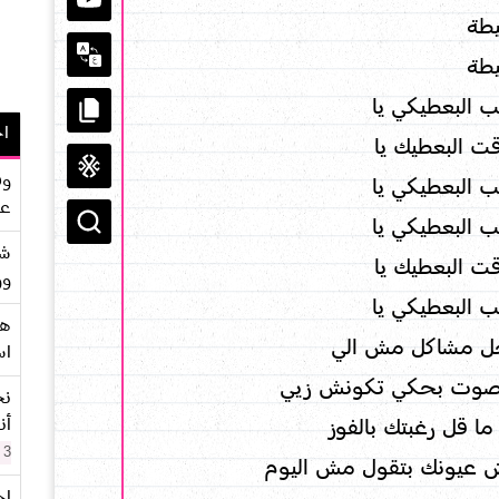
طة
طة
 البعطيكي يا
اح
ت البعطيك يا
وف
 البعطيكي يا
عو
 البعطيكي يا
شر
ت البعطيك يا
وو
 البعطيكي يا
هو
حل مشاكل مش الي
اس
لصوت بحكي تكونش زيي
نح
أن
ا قل رغبتك بالفوز
3 سنوات
 عيونك بتقول مش اليوم
اح