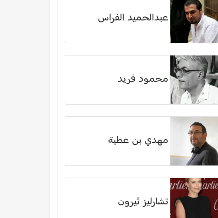
عبدالحميد الفراس
محمود فريد
مهدي بن عطية
تشارليز ثيرون