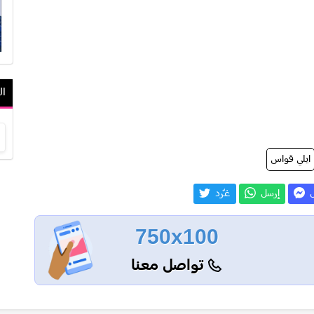
ال
ايلي قواس
ل
إرسل
غـّرد
750x100
تواصل معنا