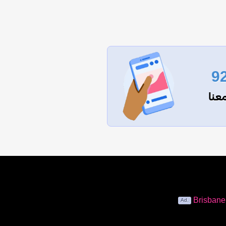
9
عنا
Brisban