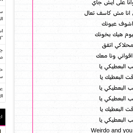
انا على ايش جاي
سع
انا مش كاسف تعال
ال
شوف عيونك
اس
يوم هيك بخونك
"ا
 محلاكي اتفق
جي
 اقواني ونا معك
من
 البعطيكي يا
حف
ت البعطيك يا
سو
 البعطيكي يا
ال
 البعطيكي يا
ت البعطيك يا
اع
 البعطيكي يا