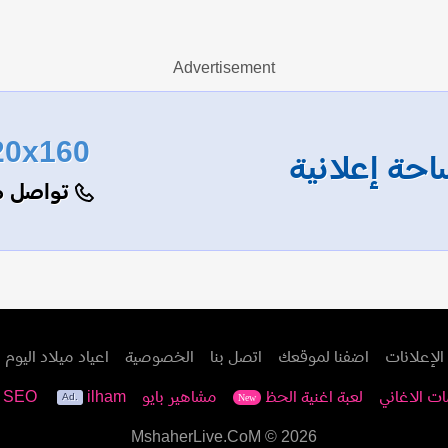
Advertisement
20x160
حة إعلانية
تواصل م
الإعلانات
اضفنا لموقعك
اتصل بنا
الخصوصية
اعياد ميلاد اليوم
ات الاغاني
لعبة اغنية الحظ
مشاهير بايو
ilham
e SEO
New
MshaherLive.CoM
© 2026