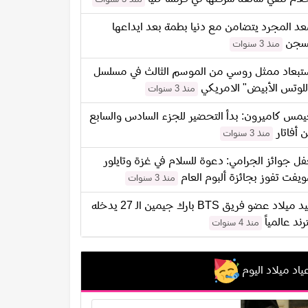
د المجرد يتضامن مع دنيا بطمة بعد ايداعها
سجن
منذ 3 سنوات
تبعاد ممثل روسي من الموسم الثالث في مسلسل
للوتس الأبيض" الامريكي
منذ 3 سنوات
مس كاميرون: بدأ التحضير للجزء السادس والسابع
 أفاتار
منذ 3 سنوات
ل جوائز الجرامي: دعوة للسلام في غزة وتايلور
يفت تفوز بجائزة ألبوم العام
منذ 3 سنوات
عيد ميلاد عضو فريق BTS بارك جيمين الـ 27 يدخله
ترند عالمياً
منذ 4 سنوات
ياد ميلاد اليوم