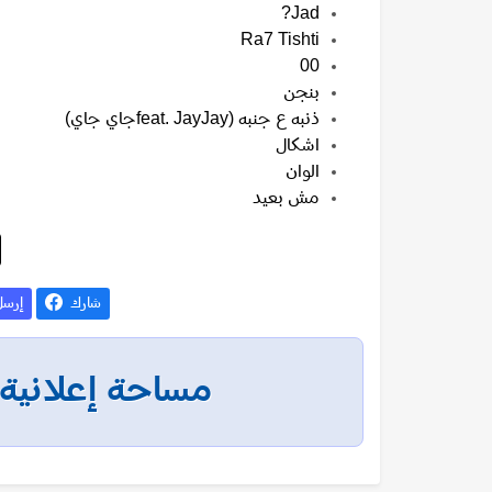
Jad?
Ra7 Tishti
00
بنجن
ذنبه ع جنبه (feat. JayJayجاي جاي)
اشكال
الوان
مش بعيد
شارك
إرس
مساحة إعلانية