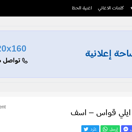
كلمات الاغاني
اغنية الحظ
20x160
حة إعلانية
تواصل م
ent
 ايلي قواس – اسف
ل
إرسل
غـّرد