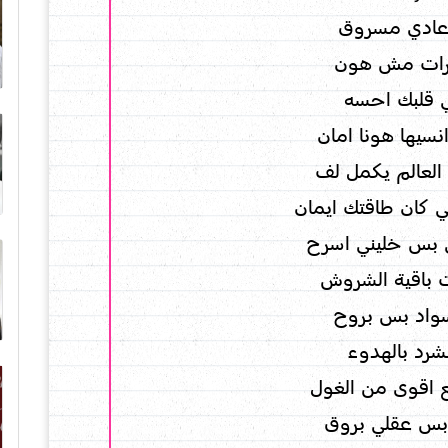
رات مش هون
 قلبك احسه
سيها هونا امان
العالم يكمل لف
لي كان طاقتك ايمان
 بس خليني اسرح
ت باقية الشروش
سواد بس بروح
بشرد بالهدوء
 اقوى من الغول
بس عقلي بروق