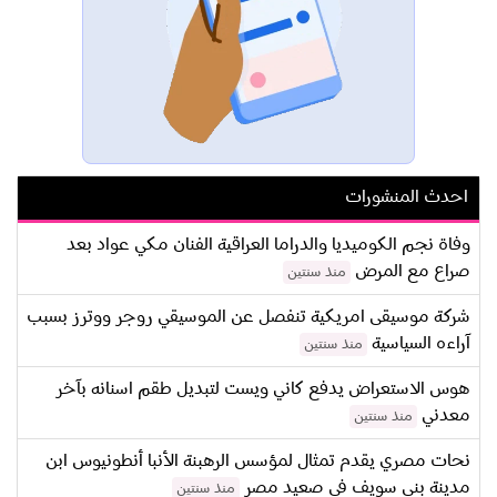
احدث المنشورات
وفاة نجم الكوميديا والدراما العراقية الفنان مكي عواد بعد
صراع مع المرض
منذ سنتين
شركة موسيقى امريكية تنفصل عن الموسيقي روجر ووترز بسبب
آراءه السياسية
منذ سنتين
هوس الاستعراض يدفع كاني ويست لتبديل طقم اسنانه بآخر
معدني
منذ سنتين
نحات مصري يقدم تمثال لمؤسس الرهبنة الأنبا أنطونيوس ابن
مدينة بني سويف في صعيد مصر
منذ سنتين