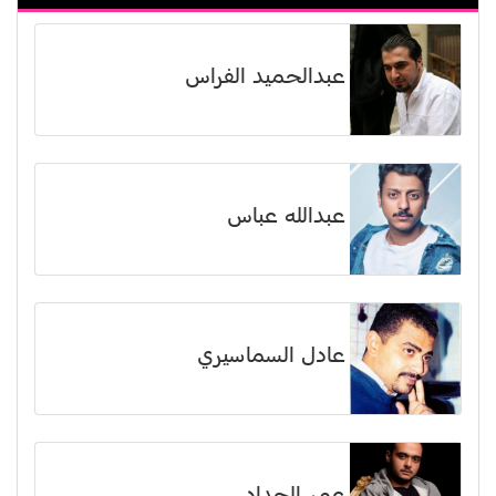
عبدالحميد الفراس
عبدالله عباس
عادل السماسيري