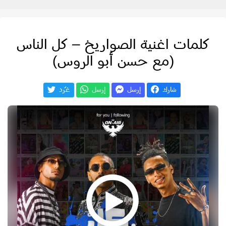
كلمات اغنية الصواريخ – كل الناس
(مع حسن أبو الروس)
شارك
إرسل
إرسل
غـّرد