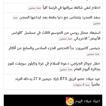
احلام تنفي شائعة سرقتها في فرنسا كلياً
منذ سنتين
سعد المجرد يتضامن مع دنيا بطمة بعد ايداعها السجن
منذ
سنتين
استبعاد ممثل روسي من الموسم الثالث في مسلسل "اللوتس
الأبيض" الامريكي
منذ سنتين
جيمس كاميرون: بدأ التحضير للجزء السادس والسابع من أفاتار
منذ سنتين
حفل جوائز الجرامي: دعوة للسلام في غزة وتايلور سويفت تفوز
بجائزة ألبوم العام
منذ سنتين
عيد ميلاد عضو فريق BTS بارك جيمين الـ 27 يدخله الترند
عالمياً
منذ 4 سنوات
اعياد ميلاد اليوم