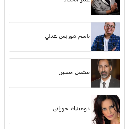
عمر الحداد
باسم موريس عدلي
مشعل حسين
دومينيك حوراني