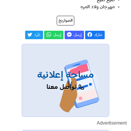
مهرجان ولاد المره
الصواريخ
شارك
إرسل
إرسل
غـّرد
مساحة إعلانية
تواصل معنا
Advertisement