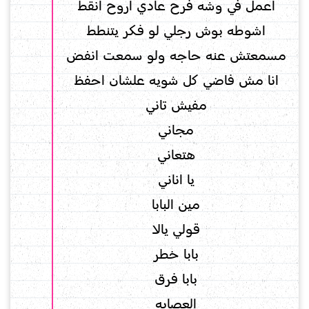
اعمل في وشه فرح عادي اروح انقط
اشوطه بوش رجلي لو فكر يتنطط
مسمعتش عنه حاجه ولو سمعت انفض
انا مش فاضي كل شويه علشان احفظ
مفيش تاني
مجاني
هتعاني
يا اناني
مين البابا
قولي يالا
بابا خطر
بابا فرق
العصابه