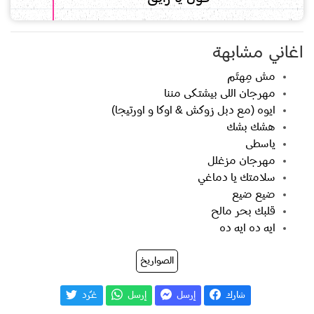
اغاني مشابهة
مش مِهتَم
مهرجان اللى بيشتكى مننا
ايوه (مع دبل زوكش & اوكا و اورتيجا)
هشك بشك
ياسطى
مهرجان مزغلل
سلامتك يا دماغي
ضيع ضيع
قلبك بحر مالح
ايه ده ايه ده
الصواريخ
شارك
إرسل
إرسل
غـّرد