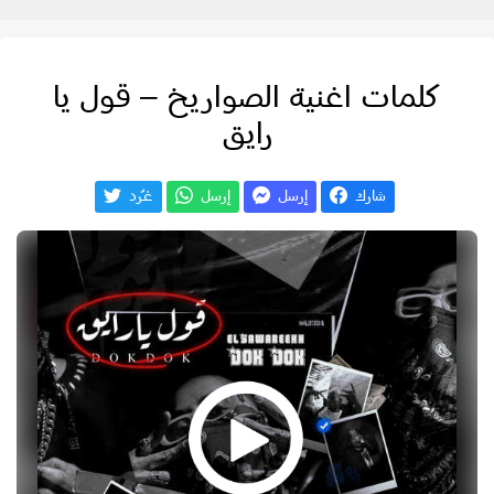
كلمات اغنية الصواريخ – قول يا
رايق
شارك
إرسل
إرسل
غـّرد