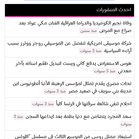
احدث المنشورات
وفاة نجم الكوميديا والدراما العراقية الفنان مكي عواد بعد
صراع مع المرض
منذ سنتين
شركة موسيقى امريكية تنفصل عن الموسيقي روجر ووترز بسبب
آراءه السياسية
منذ 3 سنوات
هوس الاستعراض يدفع كاني ويست لتبديل طقم اسنانه بآخر
معدني
منذ 3 سنوات
نحات مصري يقدم تمثال لمؤسس الرهبنة الأنبا أنطونيوس ابن
مدينة بني سويف في صعيد مصر
منذ 3 سنوات
احلام تنفي شائعة سرقتها في فرنسا كلياً
منذ 3 سنوات
سعد المجرد يتضامن مع دنيا بطمة بعد ايداعها السجن
منذ 3
سنوات
استبعاد ممثل روسي من الموسم الثالث في مسلسل "اللوتس