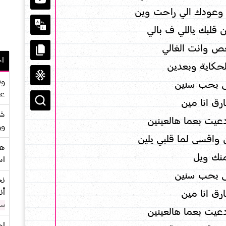
وعودك الي راحت وين
 قلبك ياللي ف بالي
ص وانت الغالي
اح
كاية وبعدين
وف
 بحب سنين
عو
ق انا مين
شر
عيت بعما هالعينين
وو
واقسى لما قلبي يلين
هو
نك ويل
اس
 بحب سنين
نح
أن
ق انا مين
سن
عيت بعما هالعينين
اح