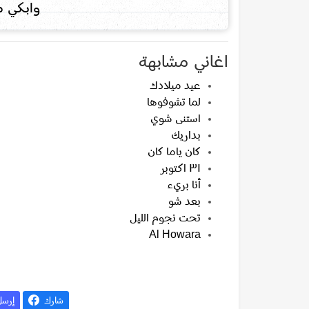
وابكي م
اغاني مشابهة
عيد ميلادك
لما تشوفوها
استنى شوي
بداريك
كان ياما كان
٣١ اكتوبر
أنا بريء
بعد شو
تحت نجوم الليل
Al Howara
شارك
إرس