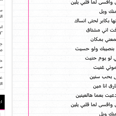
واقسى لما قلبي يلين
سع
نك ويل
ال
 بكابر لحتى انساك
اس
فت اني مشتاق
"ا
معني بمكان
جي
 بنصيبك ولو حسيت
من
لو يوم حنيت
حف
وتي غنيت
سو
 بحب سنين
ال
ق انا مين
عيت بعما هالعينين
اع
واقسى لما قلبي يلين
نك ويل