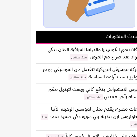
دث المنشورات
اة نجم الكوميديا والدراما العراقية الفنان مكي
اد بعد صراع مع المرض
منذ سنتين
كة موسيقى امريكية تنفصل عن الموسيقي روجر
ترز بسبب آراءه السياسية
منذ سنتين
س الاستعراض يدفع كاني ويست لتبديل طقم
نانه بآخر معدني
منذ سنتين
ات مصري يقدم تمثال لمؤسس الرهبنة الأنبا
طونيوس ابن مدينة بني سويف في صعيد مصر
منذ
تين
لام تنفي شائعة سرقتها في فرنسا كلياً
منذ سنتين