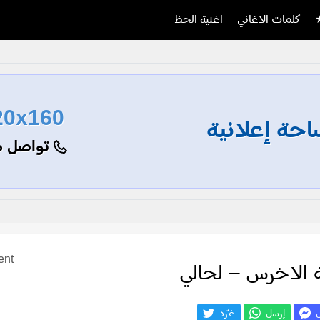
كلمات الاغاني
اغنية الحظ
20x160
حة إعلانية
تواصل م
ent
 الاخرس – لحالي
ل
إرسل
غـّرد