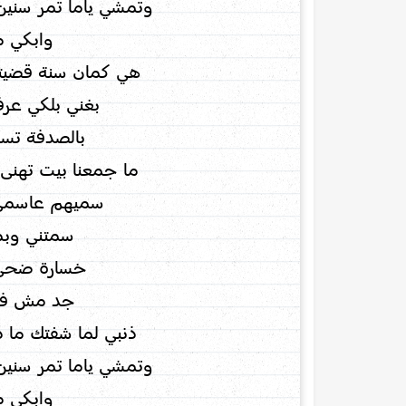
وتمشي ياما تمر سنين 
وابكي م
هي كمان سنة قضيتها
بغني بلكي عر
بالصدفة تس
ما جمعنا بيت تهنى
سميهم عاسمي 
سمتني وبم
خسارة ضحى
جد مش فار
ذنبي لما شفتك ما د
وتمشي ياما تمر سنين 
وابكي م