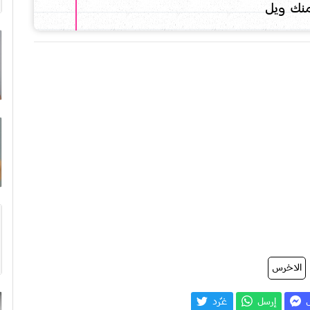
نك ويل
الاخرس
ل
إرسل
غـّرد