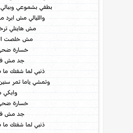
بطفي بشموعي وببالي 
والليالي مش ابرد من
مش هاينلي ترخ
مش خلصت الح
خسارة ضحى
جد مش فار
ذنبي لما شفتك ما د
وتمشي ياما تمر سنين 
وابكي م
خسارة ضحى
جد مش فار
ذنبي لما شفتك ما د