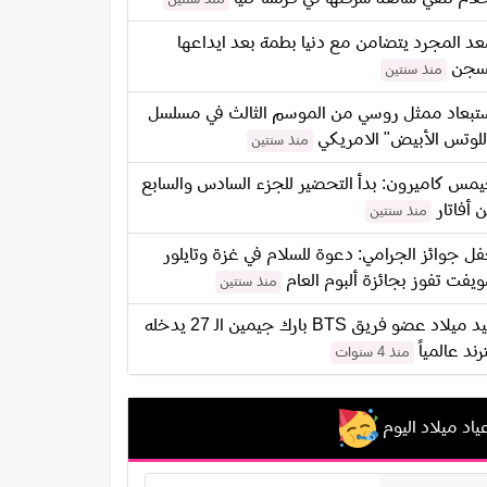
د المجرد يتضامن مع دنيا بطمة بعد ايداعها
سجن
منذ سنتين
تبعاد ممثل روسي من الموسم الثالث في مسلسل
للوتس الأبيض" الامريكي
منذ سنتين
مس كاميرون: بدأ التحضير للجزء السادس والسابع
 أفاتار
منذ سنتين
ل جوائز الجرامي: دعوة للسلام في غزة وتايلور
يفت تفوز بجائزة ألبوم العام
منذ سنتين
عيد ميلاد عضو فريق BTS بارك جيمين الـ 27 يدخله
ترند عالمياً
منذ 4 سنوات
ياد ميلاد اليوم