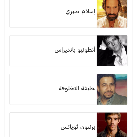
إسلام صبري
أنطونيو بانديراس
خليفة التخلوفة
برنتون ثوياتس