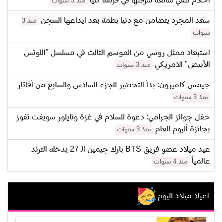
احلام تنفي شائعة سرقتها في فرنسا كلياً
منذ 3 سنوات
سعد المجرد يتضامن مع دنيا بطمة بعد ايداعها السجن
منذ 3
سنوات
استبعاد ممثل روسي من الموسم الثالث في مسلسل "اللوتس
الأبيض" الامريكي
منذ 3 سنوات
جيمس كاميرون: بدأ التحضير للجزء السادس والسابع من أفاتار
منذ 3 سنوات
حفل جوائز الجرامي: دعوة للسلام في غزة وتايلور سويفت تفوز
بجائزة ألبوم العام
منذ 3 سنوات
عيد ميلاد عضو فريق BTS بارك جيمين الـ 27 يدخله الترند
عالمياً
منذ 4 سنوات
اعياد ميلاد اليوم