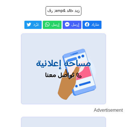
زيد خالد &amp; رف
شارك
إرسل
إرسل
غـّرد
مساحة إعلانية
تواصل معنا
Advertisement