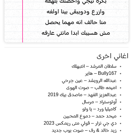
بكره تيجي واحضنك بلهفه
وازرع ودويبقى بينا اولفه
منا حالف انه مهما يحصل
مش هسيبك ابدا مانتي عارفه
اغاني اخرى
سلطان المرشد – انتبهلك
Bully167 – هاير
عبدالله الرويشد – عين جرحي
اميمه طالب – صوت الهوى
عبدالعزيز الفهد – ماصدق بيك 2019
أوتوستراد – مرسال
كاميليا ورد – يا ولو
ميحد حمد – دموع المحبين
دي جي نزار – قولي متى ريمكس 2023
زيد خالد & رف – صوت بوب جديد