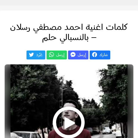
كلمات اغنية احمد ‏مصطفي ‏رسلان
– بالنسبالي حلم
شارك
إرسل
إرسل
غـّرد