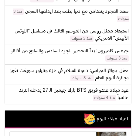
سعد المجرد يتضامن مع دنيا بطمة بعد ايداعها السجن
منذ 3
سنوات
استبعاد ممثل روسي من الموسم الثالث في مسلسل "اللوتس
الأبيض" الامريكي
منذ 3 سنوات
جيمس كاميرون: بدأ التحضير للجزء السادس والسابع من أفاتار
منذ 3 سنوات
حفل جوائز الجرامي: دعوة للسلام في غزة وتايلور سويفت تفوز
بجائزة ألبوم العام
منذ 3 سنوات
عيد ميلاد عضو فريق BTS بارك جيمين الـ 27 يدخله الترند
عالمياً
منذ 4 سنوات
اعياد ميلاد اليوم