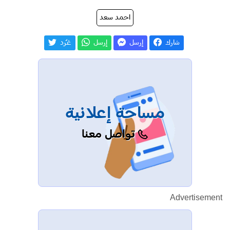
احمد سعد
شارك
إرسل
إرسل
غـّرد
مساحة إعلانية
تواصل معنا
Advertisement