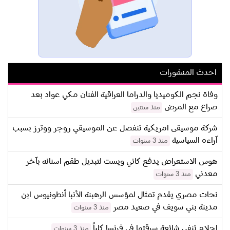
احدث المنشورات
وفاة نجم الكوميديا والدراما العراقية الفنان مكي عواد بعد
صراع مع المرض
منذ سنتين
شركة موسيقى امريكية تنفصل عن الموسيقي روجر ووترز بسبب
آراءه السياسية
منذ 3 سنوات
هوس الاستعراض يدفع كاني ويست لتبديل طقم اسنانه بآخر
معدني
منذ 3 سنوات
نحات مصري يقدم تمثال لمؤسس الرهبنة الأنبا أنطونيوس ابن
مدينة بني سويف في صعيد مصر
منذ 3 سنوات
احلام تنفي شائعة سرقتها في فرنسا كلياً
منذ 3 سنوات