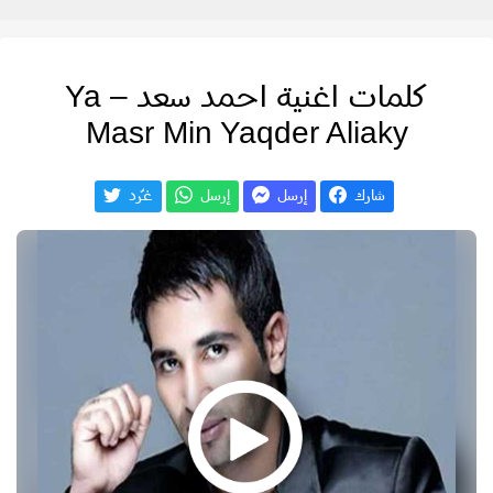
كلمات اغنية احمد سعد – Ya
Masr Min Yaqder Aliaky
شارك
إرسل
إرسل
غـّرد