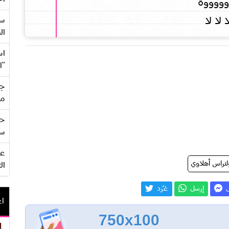
وووووة
ا لا لا
سع
ال
اس
"ا
جي
من
حف
سو
لتراس أهلاوي
ال
ل
إرسل
غـّرد
اع
750x100