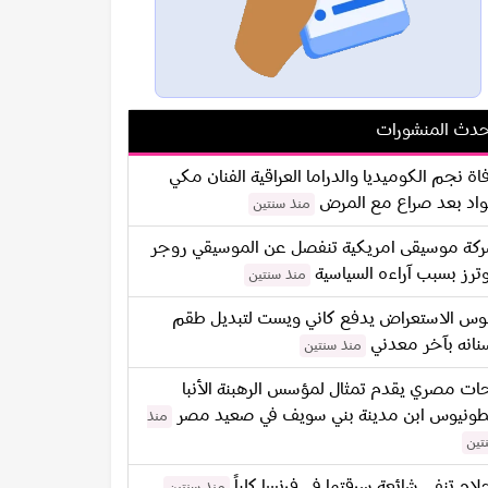
دث المنشورات
اة نجم الكوميديا والدراما العراقية الفنان مكي
اد بعد صراع مع المرض
منذ سنتين
كة موسيقى امريكية تنفصل عن الموسيقي روجر
ترز بسبب آراءه السياسية
منذ سنتين
س الاستعراض يدفع كاني ويست لتبديل طقم
نانه بآخر معدني
منذ سنتين
ات مصري يقدم تمثال لمؤسس الرهبنة الأنبا
طونيوس ابن مدينة بني سويف في صعيد مصر
منذ
تين
لام تنفي شائعة سرقتها في فرنسا كلياً
منذ سنتين