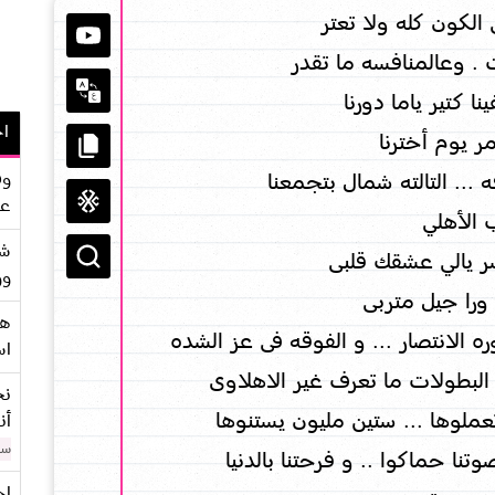
 الكون كله ولا تعتر
 . وعالمنافسه ما تقدر
نا كتير ياما دورنا
اح
ر يوم أخترنا
وف
 ... التالته شمال بتجمعنا
عو
الأهلي
شر
سر يالي عشقك قلبى
وو
را جيل متربى
هو
ه الانتصار ... و الفوقه فى عز الشده
اس
 البطولات ما تعرف غير الاهلاوى
نح
تعملوها ... ستين مليون يستنوها
أن
سن
وتنا حماكوا .. و فرحتنا بالدنيا
اح