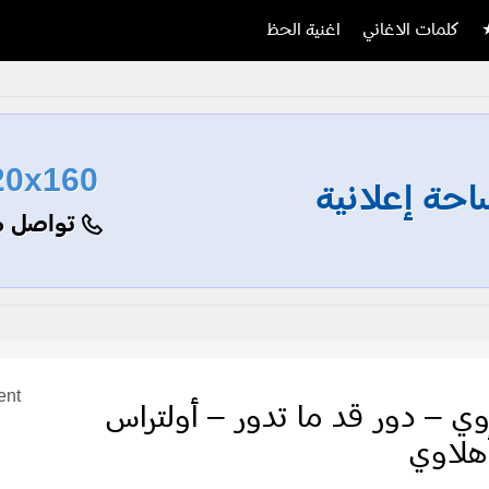
كلمات الاغاني
اغنية الحظ
20x160
حة إعلانية
تواصل م
ent
وي – دور قد ما تدور – أولتراس
هلاوي