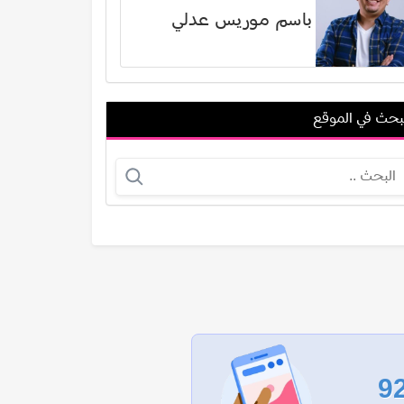
باسم موريس عدلي
بحث في الموقع
باد أس. سميث
دومينيك حوراني
عرض الكل
9