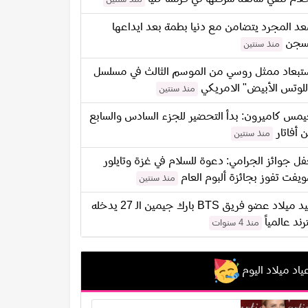
د المجرد يتضامن مع دنيا بطمة بعد ايداعها
سجن
منذ سنتين
تبعاد ممثل روسي من الموسم الثالث في مسلسل
للوتس الأبيض" الامريكي
منذ سنتين
مس كاميرون: بدأ التحضير للجزء السادس والسابع
 أفاتار
منذ سنتين
ل جوائز الجرامي: دعوة للسلام في غزة وتايلور
يفت تفوز بجائزة ألبوم العام
منذ سنتين
عيد ميلاد عضو فريق BTS بارك جيمين الـ 27 يدخله
ترند عالمياً
منذ 4 سنوات
ياد ميلاد اليوم