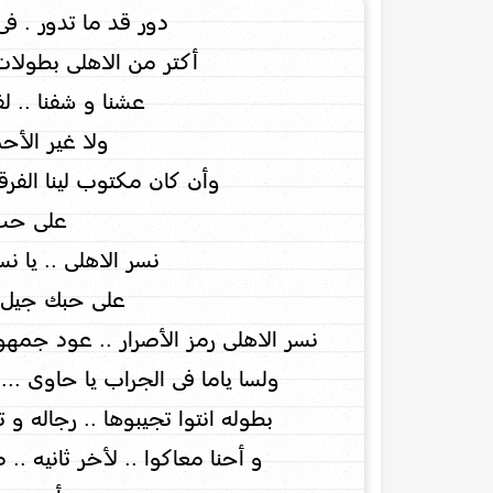
دور قد ما تدور . فى
أكتر من الاهلى بطولات
عشنا و شفنا .. لفي
ولا غير الأحم
وأن كان مكتوب لينا الفرقه
على حب 
نسر الاهلى .. يا ن
على حبك جيل و
نسر الاهلى رمز الأصرار .. عود جمهور
ولسا ياما فى الجراب يا حاوى ...
بطوله انتوا تجيبوها .. رجاله و 
و أحنا معاكوا .. لأخر ثانيه .. ص