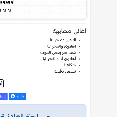
أووووو
لا لا ل
اغاني مشابهة
الاهلى ده حياتنا
اهلاوى والفخر ليا
شفنا مع بعض الموت
أهلاوي أنا والفخر ليا
حكايتنا
تسعين دقيقة
أو
شارك
إرس