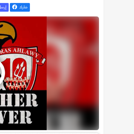
شارك
إرس