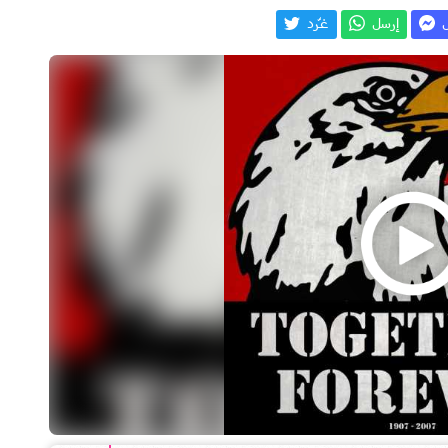
ل
إرسل
غـّرد