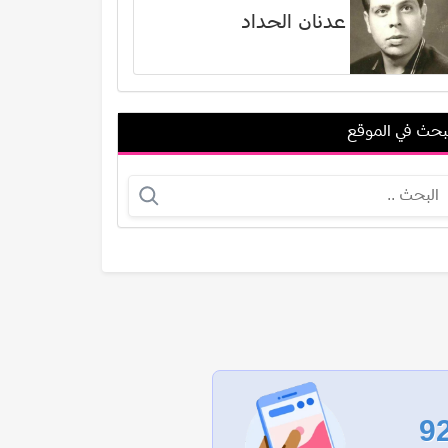
عدنان الحداد
بحث في الموقع
لمياء فغالي
برودهفي راج
عرض الكل
9