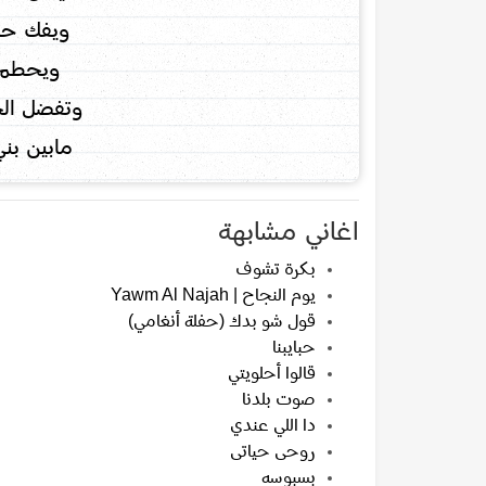
ويفك حلق
ويحطم ا
وتفضل الح
مابين بني
اغاني مشابهة
بكرة تشوف
يوم النجاح | Yawm Al Najah
قول شو بدك (حفلة أنغامي)
حبايبنا
قالوا أحلويتي
صوت بلدنا
دا اللي عندي
روحى حياتى
بسبوسه