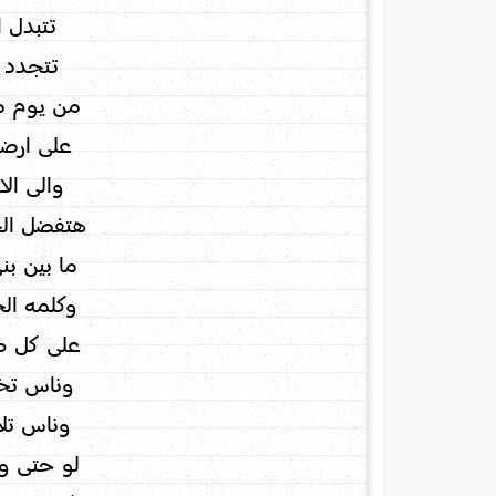
تتبدل ا
تتجدد ا
من يوم ما
على ارضن
والى الا
هتفضل الح
ما بين بن
وكلمه ال
على كل ط
وناس تخ
وناس تل
لو حتى و