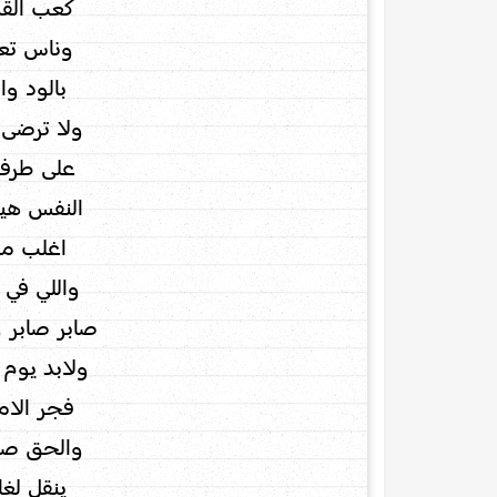
كعب القد
وناس تع
بالود و
ولا ترضى 
على طرفه
النفس هيا
اغلب ما
واللي في ق
صابر صابر 
ولابد يوم
فجر الام
والحق صو
ينقل لغا