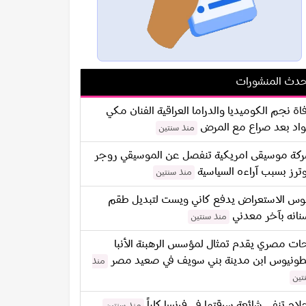
دث المنشورات
اة نجم الكوميديا والدراما العراقية الفنان مكي
اد بعد صراع مع المرض
منذ سنتين
كة موسيقى امريكية تنفصل عن الموسيقي روجر
ترز بسبب آراءه السياسية
منذ سنتين
س الاستعراض يدفع كاني ويست لتبديل طقم
نانه بآخر معدني
منذ سنتين
ات مصري يقدم تمثال لمؤسس الرهبنة الأنبا
طونيوس ابن مدينة بني سويف في صعيد مصر
منذ
تين
لام تنفي شائعة سرقتها في فرنسا كلياً
منذ سنتين