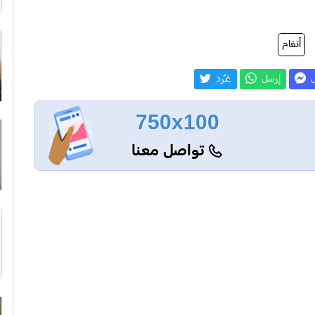
أنغام
ل
إرسل
غـّرد
750x100
تواصل معنا