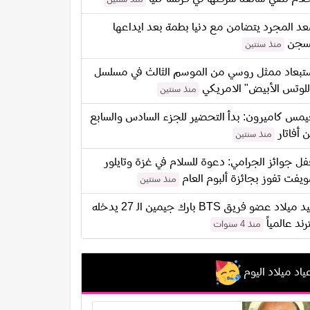
د المجرد يتضامن مع دنيا بطمة بعد ايداعها
سجن
منذ سنتين
تبعاد ممثل روسي من الموسم الثالث في مسلسل
للوتس الأبيض" الامريكي
منذ سنتين
مس كاميرون: بدأ التحضير للجزء السادس والسابع
 أفاتار
منذ سنتين
ل جوائز الجرامي: دعوة للسلام في غزة وتايلور
يفت تفوز بجائزة ألبوم العام
منذ سنتين
عيد ميلاد عضو فريق BTS بارك جيمين الـ 27 يدخله
ترند عالمياً
منذ 4 سنوات
ياد ميلاد اليوم