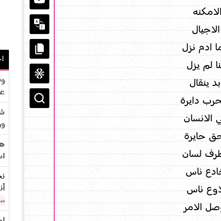
لامكنه
لاجيال
 ادم نزل
اح
ا لم يزل
وف
بد ينقال
عو
رب دايرة
شر
ي الانسان
وو
حق حايرة
هو
رف لسان
اس
ادع ناس
نح
أن
اوع ناس
سن
صل الامر
اح