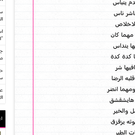
م ينباس
سع
اشر ناس
ال
الاخلاص
اس
مهما كان
"ا
ا ينداس
جي
 كدة كدة
من
فيها شر
حف
لبه الرضا
سو
ومهما انضر
ال
 هايشقشق
ل والخير
اع
ته يزقزق
ت الطير