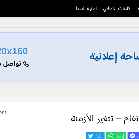
كلمات الاغاني
اغنية الحظ
20x160
حة إعلانية
تواصل م
ent
غام – تتغير الأزمنة
ل
إرسل
غـّرد