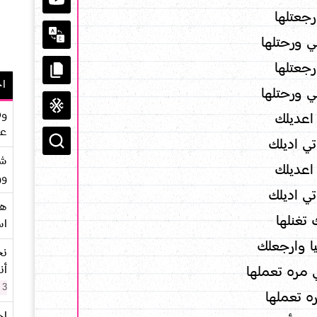
جعتلها
 ورحتلها
جعتلها
اح
 ورحتلها
وف
 اعديلك
عو
ي اديلك
شر
 اعديلك
وو
ي اديلك
هو
 تغنلها
اس
ا وارجعلك
نح
أن
ي مره تعملها
3 سنوات
ره تعملها
اح