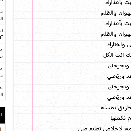
 بأعذارك
سع
هوان والظلم
ال
 بأعذارك
اس
هوان والظلم
"ا
ي واختارك
جي
 انت الكل
من
 وتجرحني
حف
 وريّحني
سو
 وتجرحني
ال
 وريّحني
 طريق نمشيه
اع
م نكملها
ح لاحلامى تضيع مني