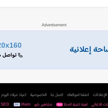
Advertisement
20x160
حة إعلانية
تواصل م
الإعلانات
اضفنا لموقعك
اتصل بنا
الخصوصية
اعياد ميلاد اليوم
ات الاغاني
لعبة اغنية الحظ
مشاهير بايو
ilham
e SEO
New