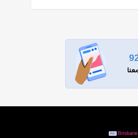
9
عنا
Brisban