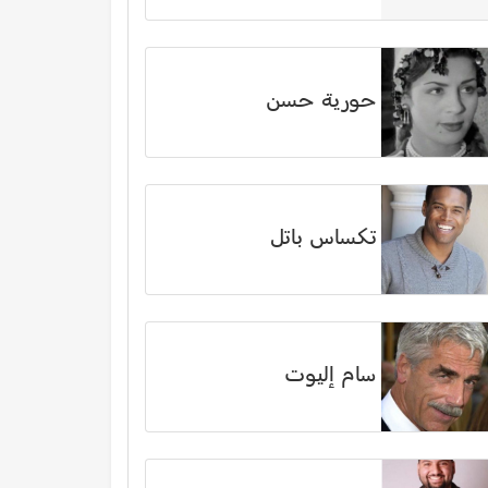
حورية حسن
تكساس باتل
سام إليوت