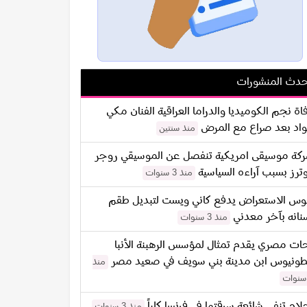
دث المنشورات
اة نجم الكوميديا والدراما العراقية الفنان مكي
اد بعد صراع مع المرض
منذ سنتين
كة موسيقى امريكية تنفصل عن الموسيقي روجر
ترز بسبب آراءه السياسية
منذ 3 سنوات
س الاستعراض يدفع كاني ويست لتبديل طقم
نانه بآخر معدني
منذ 3 سنوات
ات مصري يقدم تمثال لمؤسس الرهبنة الأنبا
طونيوس ابن مدينة بني سويف في صعيد مصر
منذ
لام تنفي شائعة سرقتها في فرنسا كلياً
منذ 3 سنوات