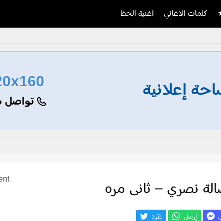
كلمات الاغاني
اغنية الحظ
20x160
حة إعلانية
تواصل م
ent
الة نصري – ثانى مره
ل
إرسل
غـّرد