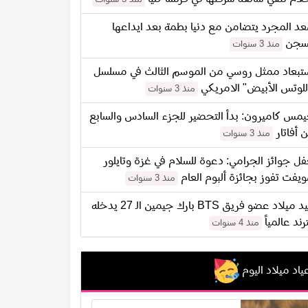
د المجرد يتضامن مع دنيا بطمة بعد ايداعها
سجن
منذ 3 سنوات
تبعاد ممثل روسي من الموسم الثالث في مسلسل
للوتس الأبيض" الامريكي
منذ 3 سنوات
مس كاميرون: بدأ التحضير للجزء السادس والسابع
 أفاتار
منذ 3 سنوات
ل جوائز الجرامي: دعوة للسلام في غزة وتايلور
يفت تفوز بجائزة ألبوم العام
منذ 3 سنوات
عيد ميلاد عضو فريق BTS بارك جيمين الـ 27 يدخله
ترند عالمياً
منذ 4 سنوات
ياد ميلاد اليوم