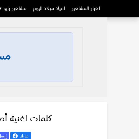
اخبار المشاهير
اعياد ميلاد اليوم
مشاهير بايو ★
مسا
كلمات اغنية أص
شارك
إرس