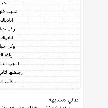
حبيت
نسيت قلبي
اناديلك
وكل حيات
اناديلك
وكل حيات
واغنيلك
اسيب الدني
رجعتلها لتان
..لتاني م
اغاني مشابهة