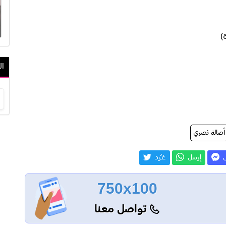
)
ال
أصالة نصري
ل
إرسل
غـّرد
750x100
تواصل معنا