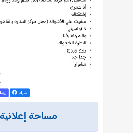
تساهيل (مع فرقة بساطه) [من فيلم ولاد رزق]
أنا عمري
إشتقتلك
مشيت علي الأشواك (حفل مركز المنارة بالقاهرة
لا تواسيني
والله وتفارقنا
النظرة الخجولة
روح وروح
جدا جدا
مشوار
شارك
إرس
مساحة إعلانية