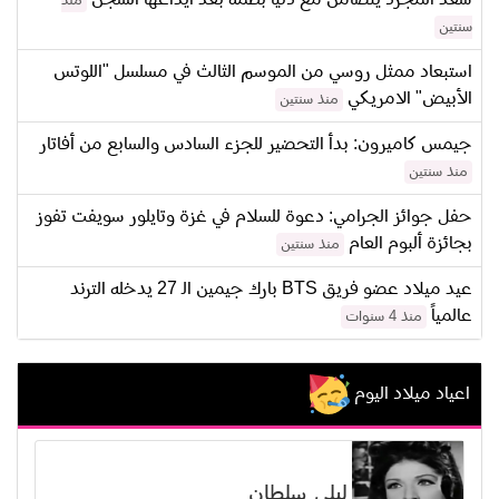
منذ
سنتين
استبعاد ممثل روسي من الموسم الثالث في مسلسل "اللوتس
الأبيض" الامريكي
منذ سنتين
جيمس كاميرون: بدأ التحضير للجزء السادس والسابع من أفاتار
منذ سنتين
حفل جوائز الجرامي: دعوة للسلام في غزة وتايلور سويفت تفوز
بجائزة ألبوم العام
منذ سنتين
عيد ميلاد عضو فريق BTS بارك جيمين الـ 27 يدخله الترند
عالمياً
منذ 4 سنوات
اعياد ميلاد اليوم
ليلى سلطان