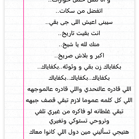
اتفضل من سكات..
سيبنى اعيش اللى جى بقي..
انت بقيت تاريخ..
منك لله يا شيخ..
اكبر و بلاش صريخ..
بكفاياك زن بقي و وئوئة..بكفاياك..
بكفاياك..بكفاياك..بكفاياك
اللي قادره عالتحدي واللي قادره عالموجهه
اللي كل كلمه عموما لازم تبقي قصف جبهه
تبقي غلطانه لو فاكره من غيري تلفي
وتروحي تستوكي وتغيري
هتيجي تسأليني مين دول اللي كانوا معاك