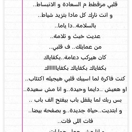
قلبي مزقطط م السعادة و الانبساط..
و انت نارك كل مادا بتزيد شياط..
بالسلامة..دا ياما..
عديت خبث و تلامة..
من عمايلك.. ف قلبي..
كان هيركب دعامة..بكفاياك
بكفاياك بكفاياك بكفايااااااك
كنت فاكرة لما اسيبك قلبي هيجيله اكتئاب..
او هعيش ..دايما وحيدة..و انا مش سعيدة..
بس ربك لما يقفل باب بيفتح الف باب ..
و ابتديت..حياة جديدة..و بصفحة بيضا..
فات اللى فات..
و انا مش حمل حوارات..