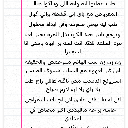
طب عملتوا ايه وايه اللي وداكوا هناك
المفروض مع باي اني قشطه واني كول
طب ليه تيجي صورتك وفي ايدك محلول
ونرجع تاني نعيد الكره بدل المره يجي الف
مره الساعه تلاته انت لسه برا ايوه ياستي انا
لسه برا
زن زن زن ست الهانم مبترحمش والحقيقه
اني في القهوه مع الشباب بنشوف الماتش
استرونج اندبندت مش باقيه عاللي راح طب
يلا باي يلا ايه لازم صياح
اني اسيبك تاني عادي اني اجيبك دا بمزاجي
حاسه براحه مالليلادي اكبر محناش في
اعدادي