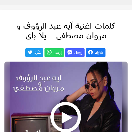
كلمات اغنية آيه عبد الرؤوف و
مروان مصطفى – يلا باى
شارك
إرسل
إرسل
غـّرد