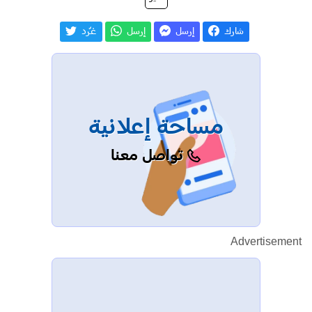
شارك
إرسل
إرسل
غـّرد
مساحة إعلانية
تواصل معنا
Advertisement