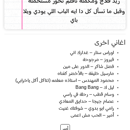
ريد فلاج ومكمله تأفلم تحور مستحمله
وقبل ما تسأل كل دا ايه الباب اللي يودي ويلا
باي
اغاني اخرى
اوراس ستار – غدارك اني
فيروز – مرجوحة
فضل شاكر – الدور على مين
مارسيل خليفة – بالأخضر كفناه
محمود المهندس – استاذه معلمه (تتاكل أكل ياخرابي)
ليل ك – Bang Bang
وسام قطب – رحلة في راسي
عصام جيجا – حدايق المعادي
رامي ابو بدوي – شوفتك غنيت
أمير – الحب مش اعمى
أمير