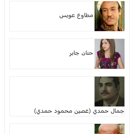
مطاوع عويس
حنان جابر
جمال حمدي (غصين محمود حمدي)