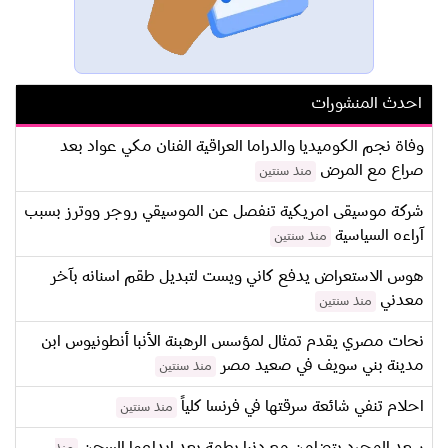
احدث المنشورات
وفاة نجم الكوميديا والدراما العراقية الفنان مكي عواد بعد
صراع مع المرض
منذ سنتين
شركة موسيقى امريكية تنفصل عن الموسيقي روجر ووترز بسبب
آراءه السياسية
منذ سنتين
هوس الاستعراض يدفع كاني ويست لتبديل طقم اسنانه بآخر
معدني
منذ سنتين
نحات مصري يقدم تمثال لمؤسس الرهبنة الأنبا أنطونيوس ابن
مدينة بني سويف في صعيد مصر
منذ سنتين
احلام تنفي شائعة سرقتها في فرنسا كلياً
منذ سنتين
سعد المجرد يتضامن مع دنيا بطمة بعد ايداعها السجن