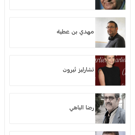
مهدي بن عطية
تشارليز ثيرون
رضا الباهي