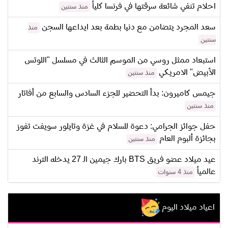
احلام تنفي شائعة سرقتها في فرنسا كلياً
منذ سنتين
سعد المجرد يتضامن مع دنيا بطمة بعد ايداعها السجن
منذ
سنتين
استبعاد ممثل روسي من الموسم الثالث في مسلسل "اللوتس
الأبيض" الامريكي
منذ سنتين
جيمس كاميرون: بدأ التحضير للجزء السادس والسابع من أفاتار
منذ سنتين
حفل جوائز الجرامي: دعوة للسلام في غزة وتايلور سويفت تفوز
بجائزة ألبوم العام
منذ سنتين
عيد ميلاد عضو فريق BTS بارك جيمين الـ 27 يدخله الترند
عالمياً
منذ 4 سنوات
اعياد ميلاد اليوم