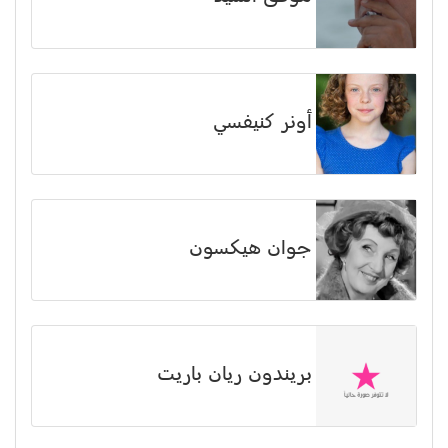
أونر كنيفسي
جوان هيكسون
بريندون ريان باريت