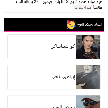
عيد ميلاد عضو فريق BTS بارك جيمين الـ 27 يدخله الترند
عالمياً
منذ 4 سنوات
اعياد ميلاد اليوم
كو شيباساكي
إبراهيم نجم
موفق السيد