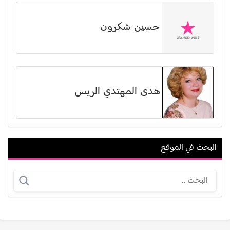
حسين شكرون
هدى المهتدي الريس
البحث في الموقع
طلال مداح
رغدة سعيد