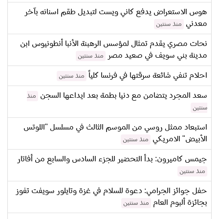
هوس الاستعراض يدفع كاني ويست لتبديل طقم اسنانه بآخر
معدني
منذ سنتين
نحات مصري يقدم تمثال لمؤسس الرهبنة الأنبا أنطونيوس ابن
مدينة بني سويف في صعيد مصر
منذ سنتين
احلام تنفي شائعة سرقتها في فرنسا كلياً
منذ سنتين
سعد المجرد يتضامن مع دنيا بطمة بعد ايداعها السجن
منذ
سنتين
استبعاد ممثل روسي من الموسم الثالث في مسلسل "اللوتس
الأبيض" الامريكي
منذ سنتين
جيمس كاميرون: بدأ التحضير للجزء السادس والسابع من أفاتار
منذ سنتين
حفل جوائز الجرامي: دعوة للسلام في غزة وتايلور سويفت تفوز
بجائزة ألبوم العام
منذ سنتين