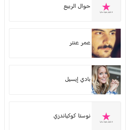
حوال الربيع
عمر عنتر
بادي إيسيل
نوستا كوكياندزي