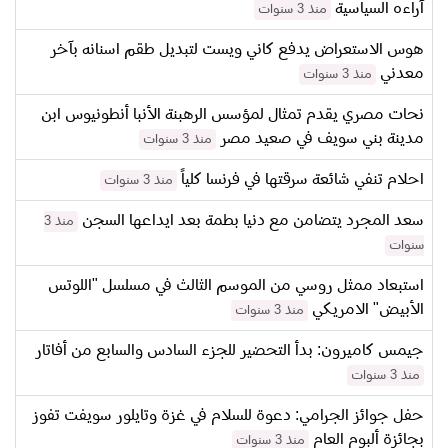
آراءه السياسية
منذ 3 سنوات
هوس الاستعراض يدفع كاني ويست لتبديل طقم اسنانه بآخر
معدني
منذ 3 سنوات
نحات مصري يقدم تمثال لمؤسس الرهبنة الأنبا أنطونيوس ابن
مدينة بني سويف في صعيد مصر
منذ 3 سنوات
احلام تنفي شائعة سرقتها في فرنسا كلياً
منذ 3 سنوات
سعد المجرد يتضامن مع دنيا بطمة بعد ايداعها السجن
منذ 3
سنوات
استبعاد ممثل روسي من الموسم الثالث في مسلسل "اللوتس
الأبيض" الامريكي
منذ 3 سنوات
جيمس كاميرون: بدأ التحضير للجزء السادس والسابع من أفاتار
منذ 3 سنوات
حفل جوائز الجرامي: دعوة للسلام في غزة وتايلور سويفت تفوز
بجائزة ألبوم العام
منذ 3 سنوات