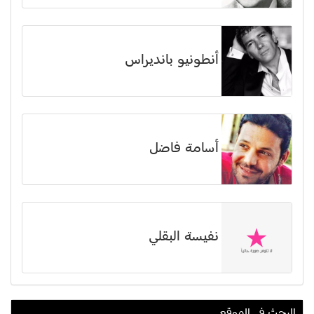
أنطونيو بانديراس
أسامة فاضل
نفيسة البقلي
البحث في الموقع