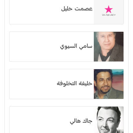
عصمت خليل
سامي السيوي
خليفة التخلوفة
جاك هالي