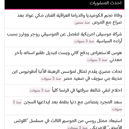
احدث المنشورات
وفاة نجم الكوميديا والدراما العراقية الفنان مكي عواد بعد
صراع مع المرض
منذ سنتين
شركة موسيقى امريكية تنفصل عن الموسيقي روجر ووترز بسبب
آراءه السياسية
منذ 3 سنوات
هوس الاستعراض يدفع كاني ويست لتبديل طقم اسنانه بآخر
معدني
منذ 3 سنوات
نحات مصري يقدم تمثال لمؤسس الرهبنة الأنبا أنطونيوس ابن
مدينة بني سويف في صعيد مصر
منذ 3 سنوات
احلام تنفي شائعة سرقتها في فرنسا كلياً
منذ 3 سنوات
سعد المجرد يتضامن مع دنيا بطمة بعد ايداعها السجن
منذ 3
سنوات
استبعاد ممثل روسي من الموسم الثالث في مسلسل "اللوتس
الأبيض" الامريكي
منذ 3 سنوات