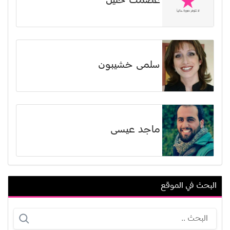
عصمت خليل
سلمى خشيبون
ماجد عيسى
البحث في الموقع
خليل جريج