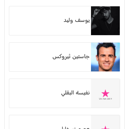
يوسف وليد
جاستين ثيروكس
نفيسة البقلي