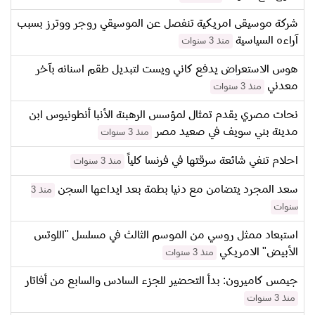
شركة موسيقى امريكية تنفصل عن الموسيقي روجر ووترز بسبب
آراءه السياسية
منذ 3 سنوات
هوس الاستعراض يدفع كاني ويست لتبديل طقم اسنانه بآخر
معدني
منذ 3 سنوات
نحات مصري يقدم تمثال لمؤسس الرهبنة الأنبا أنطونيوس ابن
مدينة بني سويف في صعيد مصر
منذ 3 سنوات
احلام تنفي شائعة سرقتها في فرنسا كلياً
منذ 3 سنوات
سعد المجرد يتضامن مع دنيا بطمة بعد ايداعها السجن
منذ 3
سنوات
استبعاد ممثل روسي من الموسم الثالث في مسلسل "اللوتس
الأبيض" الامريكي
منذ 3 سنوات
جيمس كاميرون: بدأ التحضير للجزء السادس والسابع من أفاتار
منذ 3 سنوات