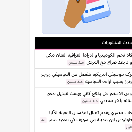
دث المنشورات
اة نجم الكوميديا والدراما العراقية الفنان مكي
اد بعد صراع مع المرض
منذ سنتين
كة موسيقى امريكية تنفصل عن الموسيقي روجر
ترز بسبب آراءه السياسية
منذ سنتين
س الاستعراض يدفع كاني ويست لتبديل طقم
نانه بآخر معدني
منذ سنتين
ات مصري يقدم تمثال لمؤسس الرهبنة الأنبا
طونيوس ابن مدينة بني سويف في صعيد مصر
منذ
تين