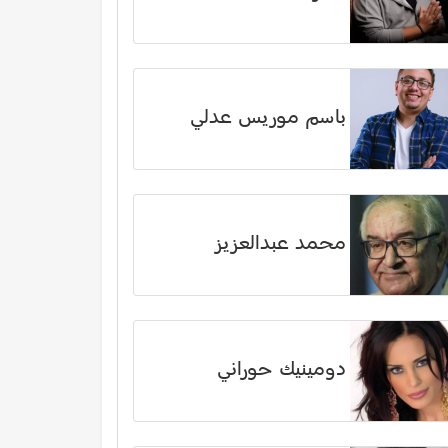
باسم موريس عدلي
محمد عبدالعزيز
دومينيك حوراني