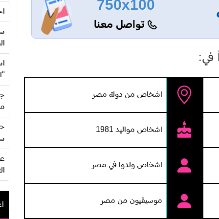
750x100
اح
تواصل معنا
سع
ال
في:
اس
"ا
اشخاص من دولة مصر
جي
من
حف
اشخاص مواليد 1981
سو
اشخاص ولدوا في مصر
ال
موسيقيون من مصر
اع