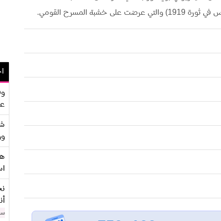
بة المسرح القومي.
اح
وف
عو
شر
وو
هو
اس
نح
أن
سن