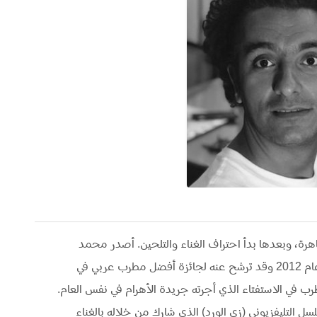
ة، وبعدها بدأ احتراف الغناء والتلحين. أصدر محمد
محسن ألبومه الأول "اللف ف شوارعك" في مطلع عام 2012 وقد ترشح عنه لجائزة أفضل مطرب عربي في
 في الاستفتاء الذي أجرته جريدة الأهرام في نفس العام.
لتليفزيوني (زي الورد) الذي شارك من خلاله بالغناء