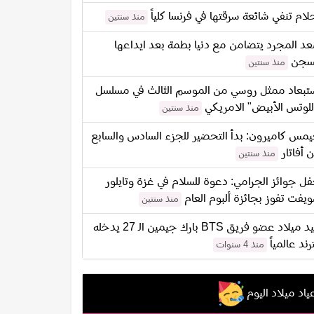
لام تنفي شائعة سرقتها في فرنسا كلياً
منذ سنتين
د المجرد يتضامن مع دنيا بطمة بعد ايداعها
سجن
منذ سنتين
تبعاد ممثل روسي من الموسم الثالث في مسلسل
للوتس الأبيض" الامريكي
منذ سنتين
مس كاميرون: بدأ التحضير للجزء السادس والسابع
 أفاتار
منذ سنتين
ل جوائز الجرامي: دعوة للسلام في غزة وتايلور
يفت تفوز بجائزة ألبوم العام
منذ سنتين
عيد ميلاد عضو فريق BTS بارك جيمين الـ 27 يدخله
ترند عالمياً
منذ 4 سنوات
ياد ميلاد اليوم