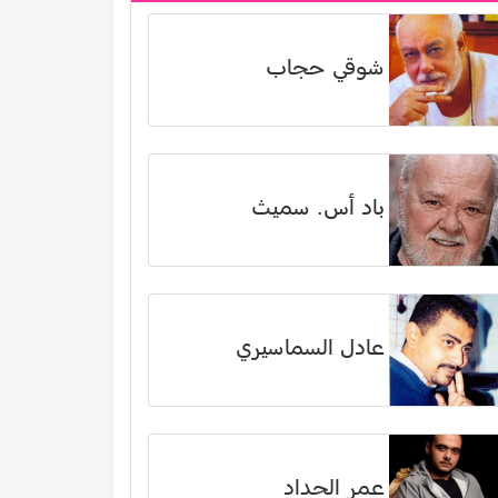
شوقي حجاب
باد أس. سميث
عادل السماسيري
عمر الحداد