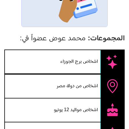
مألوفا، وإكتسب شهرة واسعة، حيث أعقبها بمسرحيات
ناجحة مثل " أصل وصورة" و "مطرب العواطف" و "العبيط" و
"نمره 2 يكسب" والأخيرة كانت ابداع فنى وجهد كبير، حيث
قام بأداء ٤ شخصيات فى المسرحية، وحقق ايرادات غير
المجموعات:
محمد عوض عضواً في:
مسبوقة، ليصبح عوض أيقونة المسرح، وبلغت مسرحياته ٨٠
مسرحية. أما السينما فقد بدأ الإشتراك بها عام ١٩٦٠ بفيلم
شجرة العائلة فى ادوار مساعدة حتى منتصف الستينيات حيث
اشخاص برج الجوزاء
بدأ يتحمل مسؤولية بطولة الأفلام، حتى انه قدم خلال
الستينيات ٣٠ فيلما، وفى السبعينيات أصبح عوض صاحب
اشخاص من دولة مصر
النصيب السينمائى الأكبر من كل نجوم الكوميديا فى ذلك
الوقت، وعمل مع كبار النجوم خصوصا النجمة سعاد حسنى
التى شاركها فى العديد من الأفلام، ثم كون شركة إنتاج وقدم
اشخاص مواليد 12 يونيو
العديد من الأفلام من إنتاجه، كما شارك فى مسلسلات إذاعية
وتليفزيونية وإشتهر بدور "شراره" فى مسلسل برج الحظ عام