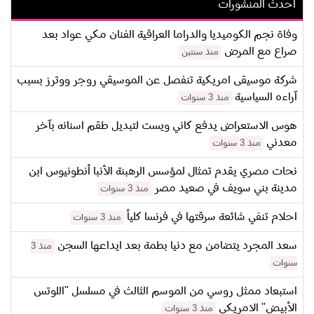
احدث المنشورات
وفاة نجم الكوميديا والدراما العراقية الفنان مكي عواد بعد
صراع مع المرض
منذ سنتين
شركة موسيقى امريكية تنفصل عن الموسيقي روجر ووترز بسبب
آراءه السياسية
منذ 3 سنوات
هوس الاستعراض يدفع كاني ويست لتبديل طقم اسنانه بآخر
معدني
منذ 3 سنوات
نحات مصري يقدم تمثال لمؤسس الرهبنة الأنبا أنطونيوس ابن
مدينة بني سويف في صعيد مصر
منذ 3 سنوات
احلام تنفي شائعة سرقتها في فرنسا كلياً
منذ 3 سنوات
سعد المجرد يتضامن مع دنيا بطمة بعد ايداعها السجن
منذ 3
سنوات
استبعاد ممثل روسي من الموسم الثالث في مسلسل "اللوتس
الأبيض" الامريكي
منذ 3 سنوات