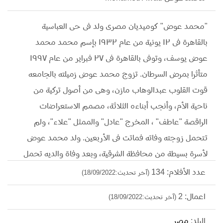
"محمد عوض" كوميديان مصرى ولد فى حى العباسية
بالقاهرة فى ١٢ يونية من عام ١٩٣٢ بإسم محمد محمد
عوض يوسف، وتوفى بالقاهرة فى ٢٧ فبراير من عام ١٩٩٧
متأثرا بمرض السرطان. تزوج محمد عوض زميلته بالجامعه
قوت القلوب عبدالوهاب مازن، وهى من أصول تركية من
ناحية الأم، وأنجب أبناءه الثلاثة، مصمم الاستعراضات
الراقصة "عاطف" ، المخرج "عادل" والممثل "علاء"، ولم
تتحمل زوجته وفاته فماتت فى الأربعين. ولد محمد عوض
لأسرة بسيطة من محافظة الشرقية، وبعد وفاة والديه تحمل
مسئولية إخواته البنات، وكان مازال فى مراحل التعليم، وكان
عدد الأفلام: 134
(آخر تحديث:18/09/2022)
من هواياته الكشافة ولعب كرة القدم والرحلات، وكان يتمنى
اعمال: 2
(آخر تحديث:18/09/2022)
الإلتحاق بالكلية البحرية، ولكنه إلتحق بكلية الآداب جامعة
القاهرة قسم فلسفه وتخرج منها عام ١٩٥٧، وإلتحق بالمعهد
البلد:
مصر