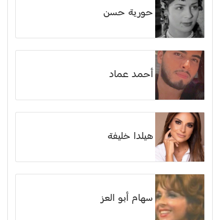
حورية حسن
أحمد عماد
هيلدا خليفة
سهام أبو العز